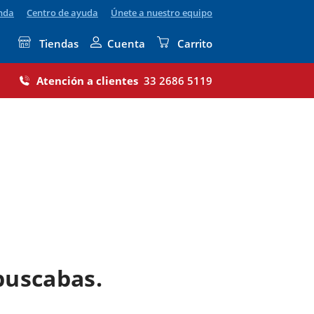
enda
Centro de ayuda
Únete a nuestro equipo
Tiendas
Cuenta
Carrito
Atención a clientes
33 2686 5119
buscabas.