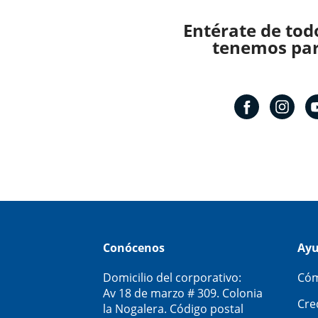
Entérate de tod
tenemos para
Conócenos
Ay
Domicilio del corporativo:
Cóm
Av 18 de marzo # 309. Colonia
Cre
la Nogalera. Código postal