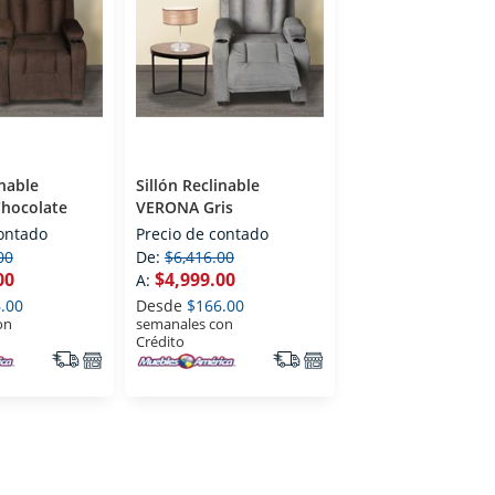
inable
Sillón Reclinable
Chocolate
VERONA Gris
contado
Precio de contado
00
De:
$6,416.00
00
$4,999.00
A:
.00
Desde
$166.00
on
semanales con
Crédito