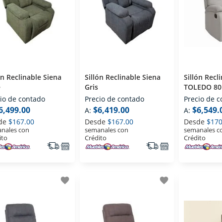
ón Reclinable Siena
Sillón Reclinable Siena
Sillón Recl
é
Gris
TOLEDO 801
io de contado
Precio de contado
Precio de 
6,499.00
$6,419.00
$6,549.
A:
A:
de
$167.00
Desde
$167.00
Desde
$170
nales con
semanales con
semanales c
ito
Crédito
Crédito
favorite
favorite