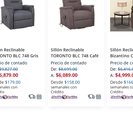
ón Reclinable
Sillón Reclinable
Sillón Recl
ONTO BLC 748 Gris
TORONTO BLC 748 Café
Bizantino 
io de contado
Precio de contado
Precio de 
$9,827.00
De:
$8,699.00
De:
$6,416.
6,879.00
$6,089.00
$4,999.
A:
A:
de
$179.00
Desde
$158.00
Desde
$166
nales con
semanales con
semanales c
ito
Crédito
Crédito