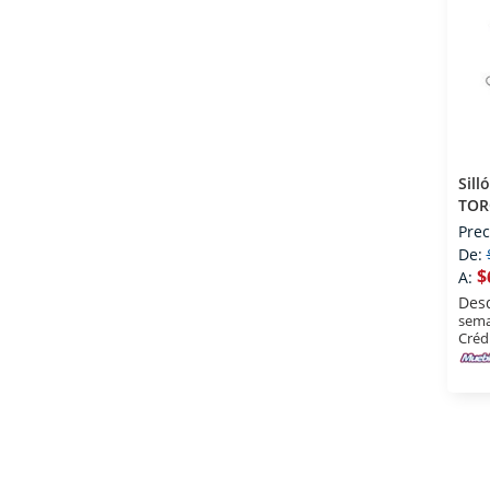
Sill
TOR
Prec
De:
$
A:
Des
sema
Créd