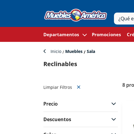
Departamentos
Promociones
Cré
Inicio
Muebles
Sala
Reclinables
8 pr
Limpiar Filtros
Precio
Descuentos
$4999
$6879