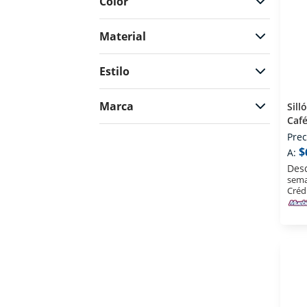
Color
Material
Estilo
Marca
Sill
Caf
Prec
$
A:
Des
sema
Créd