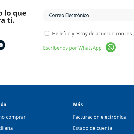
o lo que
 ti.
He leído y estoy de acuerdo con los
Escríbenos por WhatsApp
uda
Más
o comprar
Facturación electrónica
dilana
Estado de cuenta