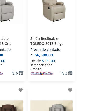
inable
Sillón Reclinable
8 Gris
TOLEDO 8018 Beige
contado
Precio de contado
00
$6,589.00
A:
.00
Desde
$171.00
on
semanales con
Crédito
favorite
favorite