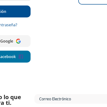
sión
ontraseña?
n Google
 Facebook
o lo que
 ti.