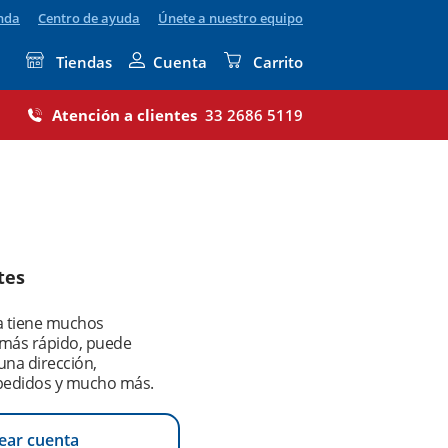
enda
Centro de ayuda
Únete a nuestro equipo
Tiendas
Cuenta
Carrito
Atención a clientes
33 2686 5119
tes
a tiene muchos
 más rápido, puede
na dirección,
pedidos y mucho más.
ear cuenta