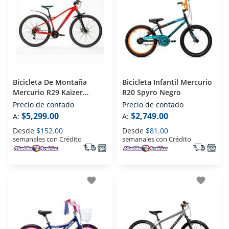
Bicicleta De Montaña
Bicicleta Infantil Mercurio
Mercurio R29 Kaizer
R20 Spyro Negro
Naranja
Precio de contado
Precio de contado
$5,299.00
$2,749.00
A:
A:
Desde
$152.00
Desde
$81.00
semanales con Crédito
semanales con Crédito
favorite
favorite