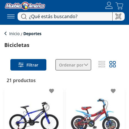
Inicio
Deportes
Bicicletas
Filtrar
Ordenar por
21 productos
favorite
favorite