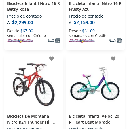
Bicicleta Infantil Nitro 16 R
Bicicleta Infantil Nitro 16 R
Betsy Rosa
Frusty Azul
Precio de contado
Precio de contado
$2,299.00
$2,159.00
A:
A:
Desde
$67.00
Desde
$61.00
semanales con Crédito
semanales con Crédito
favorite
favorite
Bicicleta De Montaña
Bicicleta Infantil Veloci 20
Nitro R24 Thunder Hill
R Heart Beat Morado
Rojo
Precio de contado
Precio de contado