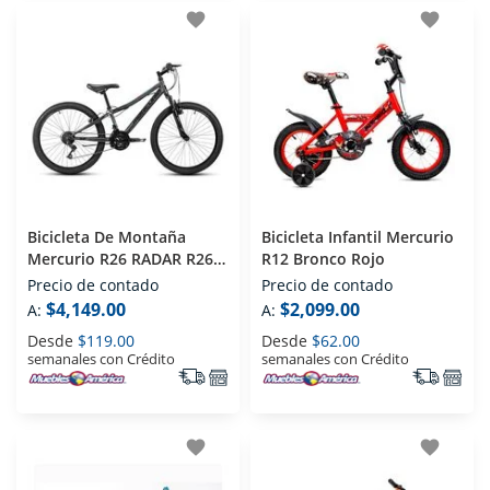
favorite
favorite
Bicicleta De Montaña
Bicicleta Infantil Mercurio
Mercurio R26 RADAR R26
R12 Bronco Rojo
Gris
Precio de contado
Precio de contado
$4,149.00
$2,099.00
A:
A:
Desde
$119.00
Desde
$62.00
semanales con Crédito
semanales con Crédito
favorite
favorite