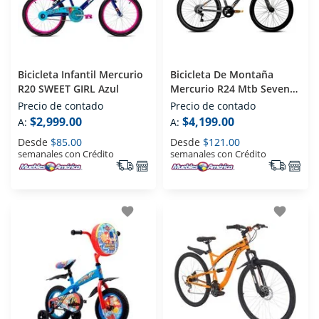
Bicicleta Infantil Mercurio
Bicicleta De Montaña
R20 SWEET GIRL Azul
Mercurio R24 Mtb Seven
Gris
Precio de contado
Precio de contado
$2,999.00
$4,199.00
A:
A:
Desde
$85.00
Desde
$121.00
semanales con Crédito
semanales con Crédito
favorite
favorite