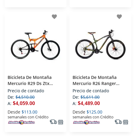
favorite
favorite
Bicicleta De Montaña
Bicicleta De Montaña
Mercurio R29 Ds Ztx
Mercurio R26 Ranger
Naranja
Verde
Precio de contado
Precio de contado
De:
$4,510.00
De:
$5,611.00
$4,059.00
$4,489.00
A:
A:
Desde
$113.00
Desde
$125.00
semanales con Crédito
semanales con Crédito