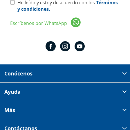
He leído y estoy de acuerdo con los
Términos
y condiciones.
Escríbenos por WhatsApp
Conócenos
Domicilio del corporativo:
Ayuda
Av 18 de marzo # 309. Colonia la Nogalera.
Código postal 44470 Guadalajara, Jalisco, México
Cómo comprar
Más
Tiendas
Credilana
Facturación electrónica
Aviso de privacidad
Centro de ayuda
Contáctanos