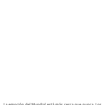
La emoción del Mundial está más cerca que nunca. Los