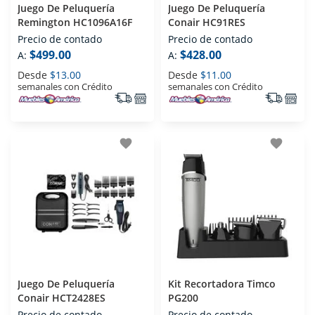
Juego De Peluquería
Juego De Peluquería
Remington HC1096A16F
Conair HC91RES
Precio de contado
Precio de contado
$499.00
$428.00
A:
A:
Desde
$13.00
Desde
$11.00
semanales con Crédito
semanales con Crédito
favorite
favorite
Juego De Peluquería
Kit Recortadora Timco
Conair HCT2428ES
PG200
Precio de contado
Precio de contado