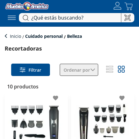
Inicio
Cuidado personal
Belleza
Recortadoras
Filtrar
Ordenar por
10 productos
favorite
favorite