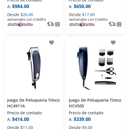
$984.00
$650.00
A:
A:
Desde
$26.00
Desde
$17.00
semanales con Crédito
semanales con Crédito
favorite
favorite
Juego De Peluquería Timco
Juego De Peluquería Timco
HC4911A
HCV505
Precio de contado
Precio de contado
$414.00
$339.00
A:
A:
Desde
$11.00
Desde
$9.00