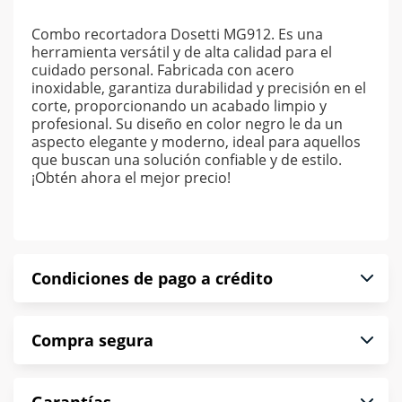
Combo recortadora Dosetti MG912. Es una
herramienta versátil y de alta calidad para el
cuidado personal. Fabricada con acero
inoxidable, garantiza durabilidad y precisión en el
corte, proporcionando un acabado limpio y
profesional. Su diseño en color negro le da un
aspecto elegante y moderno, ideal para aquellos
que buscan una solución confiable y de estilo.
¡Obtén ahora el mejor precio!
Condiciones de pago a crédito
Precio calculado a 52 semanas abonando
Compra segura
puntualmente. Al finalizar tu compra generas el
2% en monedero electrónico.
En Muebles América te informamos que tu
*Sujeto a aprobación de crédito conforme a