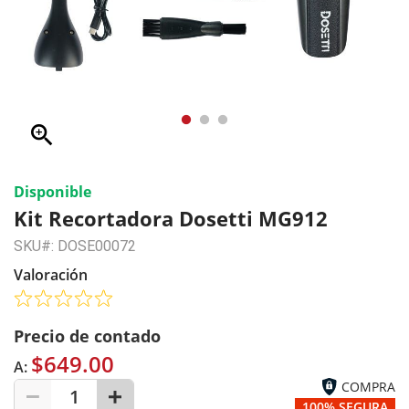
zoom_in
Disponible
Kit Recortadora Dosetti MG912
SKU#: DOSE00072
Valoración
Precio de contado
$649.00
A:
COMPRA
1
100% SEGURA