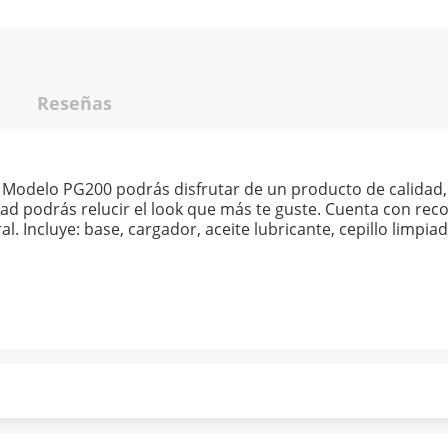
Reseñas
Modelo PG200 podrás disfrutar de un producto de calidad, 
dad podrás relucir el look que más te guste. Cuenta con rec
poral. Incluye: base, cargador, aceite lubricante, cepillo limp
ndo puntualmente. Al finalizar tu compra generas el 2% en