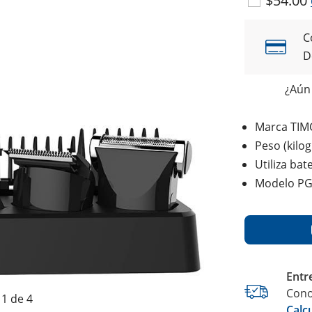
$54.00
C
D
¿Aún 
Marca TIM
Peso (kilo
Utiliza bat
Modelo P
Entr
Cono
1 de 4
Calc