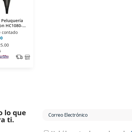
 Peluquería
on HC1080-
e contado
00
25.00
s
o lo que
 ti.