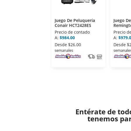
Juego De Peluquería
Juego De
Conair HCT2428ES
Remingt
MB06
Precio de contado
Precio d
A:
$984.00
A:
$979.
Desde
$26.00
Desde
$
semanales
semanale
Entérate de tod
tenemos para