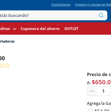
Contáctanos
Compra y recoge en ti
ditos
Cuponera del ahorro
OUTLET
rtadoras
00
Precio de 
$650.0
A:
1
Agrega la Ga