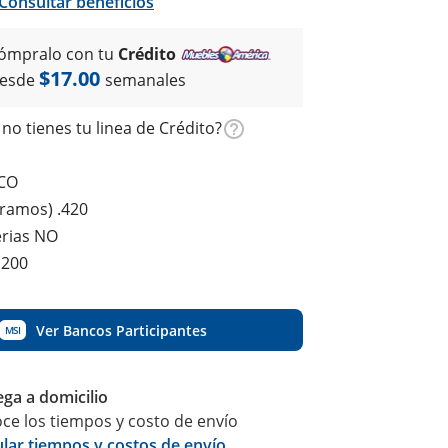
Consultar beneficios
ómpralo con tu
Crédito
$17.00
esde
semanales
no tienes tu linea de Crédito?
CO
gramos) .420
erias NO
G200
Ver Bancos Participantes
MSI
ega a domicilio
ce los tiempos y costo de envío
ular tiempos y costos de envío