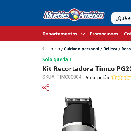
Departamentos
Promociones
Cré
Inicio
Cuidado personal
Belleza
Reco
Solo queda 1
Kit Recortadora Timco PG2
SKU#: TIMC00004
Valoración