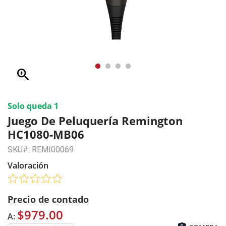
zoom_in
Solo queda 1
Juego De Peluquería Remington
HC1080-MB06
SKU#: REMI00069
Valoración
Precio de contado
$979.00
A: