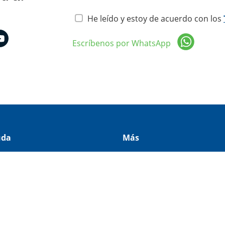
He leído y estoy de acuerdo con los
Escríbenos por WhatsApp
uda
Más
o comprar
Facturación electrónica
dilana
Estado de cuenta
tro de ayuda
Comprobante de compra
antías y devoluciones
Preguntas frecuentes