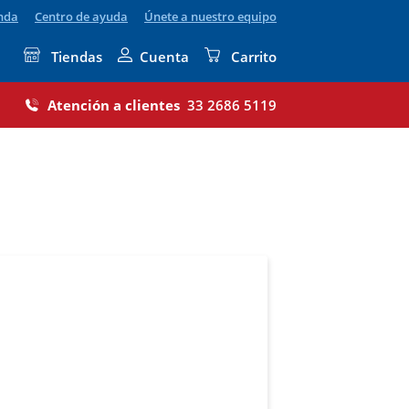
enda
Centro de ayuda
Únete a nuestro equipo
Tiendas
Cuenta
Carrito
Atención a clientes
33 2686 5119