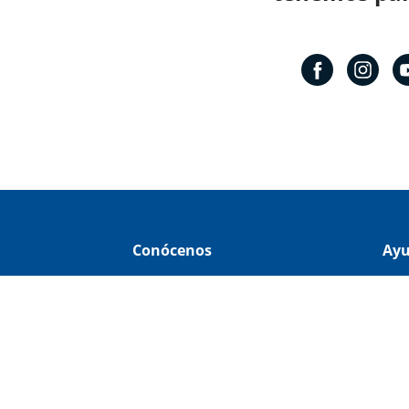
Conócenos
Ay
Domicilio del corporativo:
Cóm
Av 18 de marzo # 309. Colonia
Cre
la Nogalera. Código postal
44470 Guadalajara, Jalisco,
Cen
México
Gar