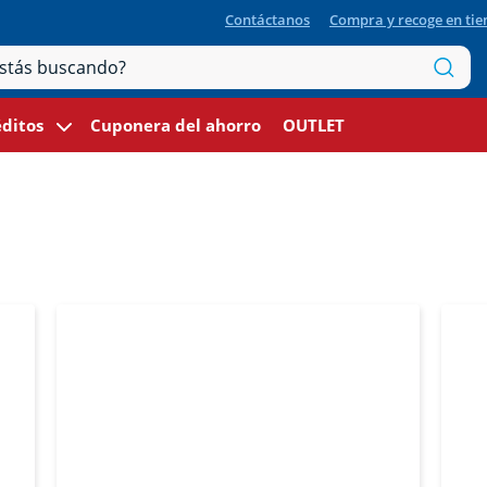
Contáctanos
Compra y recoge en ti
ditos
Cuponera del ahorro
OUTLET