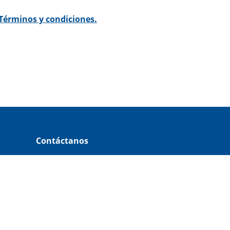
Términos y condiciones.
Contáctanos
Credilana en línea
33 2686 5119
Opción 1,1
Tienda en línea
33 2686 5119
Opción 1,2
Lunes a Sábado