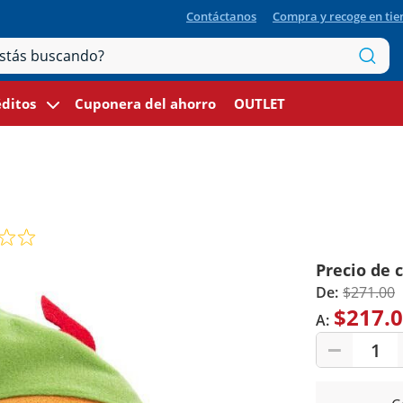
Contáctanos
Compra y recoge en ti
ditos
Cuponera del ahorro
OUTLET
Precio de 
De:
$271.00
$217.
A:
1