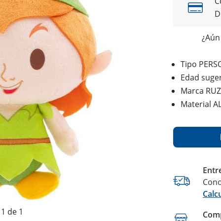
C
D
¿Aún 
Tipo PERS
Edad suger
Marca RUZ
Material 
Entr
Cono
Calc
1 de 1
Comp