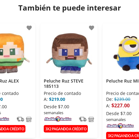
También te puede interesar
favorite
favorite
 Ruz ALEX
Peluche Ruz STEVE
Peluche Ruz M
185113
e contado
Precio de contado
Precio de conta
00
A:
$219.00
De:
$239.00
$227.00
A:
7.00
Desde
$7.00
s
semanales
Desde
$7.00
semanales
NDO A CRÉDITO
3X2 PAGANDO A CRÉDITO
3X2 PAGANDO A CR