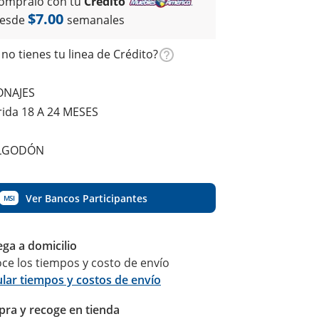
ómpralo con tu
Crédito
$7.00
esde
semanales
no tienes tu linea de Crédito?
ONAJES
ida 18 A 24 MESES
ALGODÓN
Ver Bancos Participantes
MSI
ega a domicilio
ce los tiempos y costo de envío
ular tiempos y costos de envío
ra y recoge en tienda
Calcular