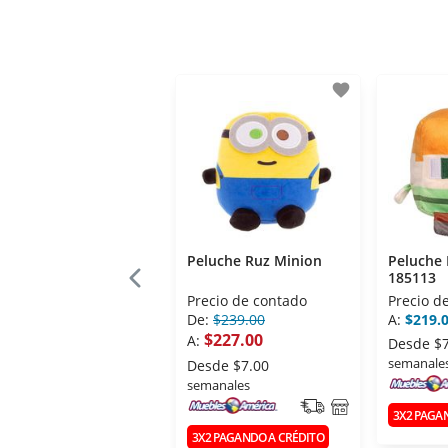
favorite
Peluche Ruz Minion
Peluche
185113
Precio de contado
Precio d
De:
$239.00
A:
$219.
$227.00
A:
Desde
$
semanale
Desde
$7.00
semanales
3X2 PAGA
3X2 PAGANDO A CRÉDITO