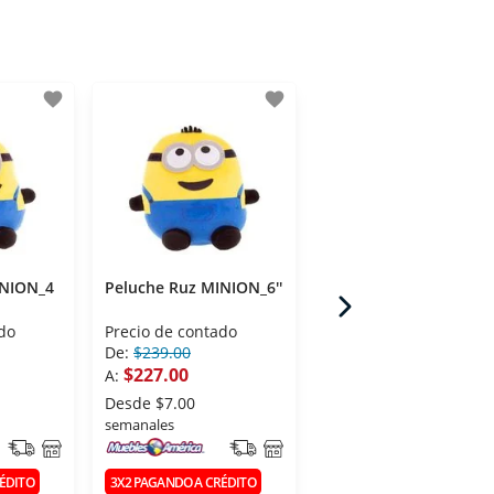
favorite
favorite
fav
INION_4
Peluche Ruz MINION_6''
Peluche Ruz LOVE A
LOTE 183266
do
Precio de contado
Precio de contado
De:
$239.00
A:
$289.00
$227.00
A:
Desde
$9.00
semanales
Desde
$7.00
semanales
3X2 PAGANDO A CRÉDITO
ÉDITO
3X2 PAGANDO A CRÉDITO