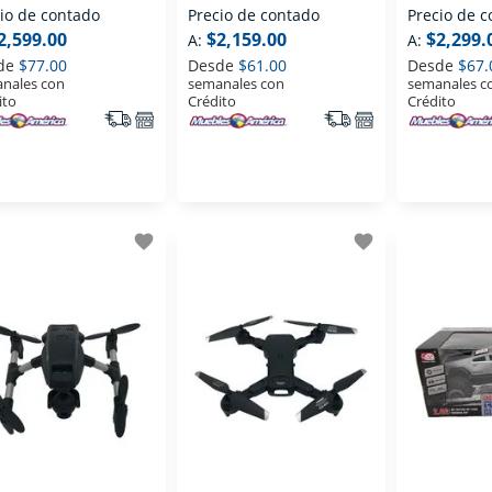
io de contado
Precio de contado
Precio de 
2,599.00
$2,159.00
$2,299.
A:
A:
de
$77.00
Desde
$61.00
Desde
$67.
nales con
semanales con
semanales c
ito
Crédito
Crédito
favorite
favorite