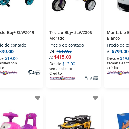
iclo Bbj+ SLWZ019
Triciclo Bbj+ SLWZ806
Montable 
Morado
Blanco
io de contado
Precio de contado
Precio de 
839.00
De:
$519.00
$799.00
A:
$415.00
A:
de
$19.00
Desde
$19.
nales con
semanales c
Desde
$13.00
ito
Crédito
semanales con
Crédito
favorite
favorite