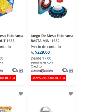
Mesa Fotorama
Juego De Mesa Fotorama
OUT 1655
BASTA MINI 1652
contado
Precio de contado
$229.00
A:
00
Desde
$7.00
on
semanales con
Crédito
 A CRÉDITO
3X2 PAGANDO A CRÉDITO
favorite
favorite