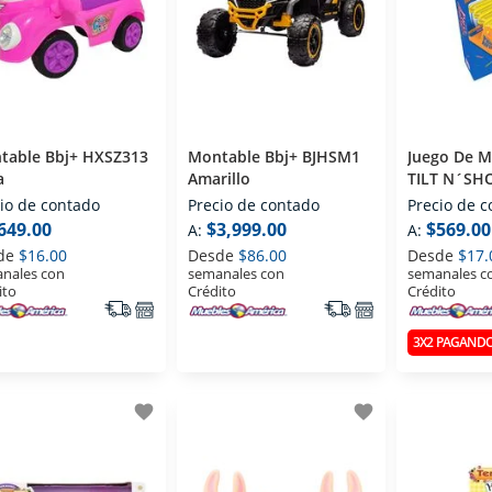
table Bbj+ HXSZ313
Montable Bbj+ BJHSM1
Juego De 
a
Amarillo
TILT N´SH
io de contado
Precio de contado
Precio de 
649.00
$3,999.00
$569.00
A:
A:
de
$16.00
Desde
$86.00
Desde
$17.
nales con
semanales con
semanales c
ito
Crédito
Crédito
3X2 PAGANDO
favorite
favorite