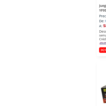
Jueg
YF9
Prec
De:
$
A:
Des
sema
Créd
3X2