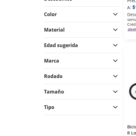
Prec
$
A:
$24
$6499
Color
Des
sema
Créd
Material
Edad sugerida
Marca
Rodado
Tamaño
Tipo
Bici
R Lo