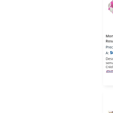
Mon
Ros
Prec
$
A:
Des
sema
Créd