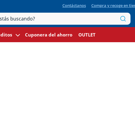
Contáctanos
Compra y recoge en ti
ditos
Cuponera del ahorro
OUTLET