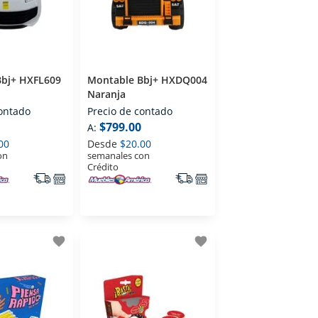
Bbj+ HXFL609
Montable Bbj+ HXDQ004
Naranja
contado
Precio de contado
$799.00
A:
00
Desde
$20.00
on
semanales con
Crédito
favorite
favorite