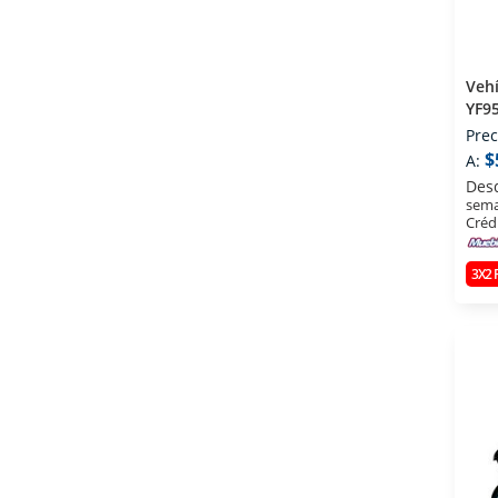
Veh
YF9
Prec
$
A:
Des
sema
Créd
3X2