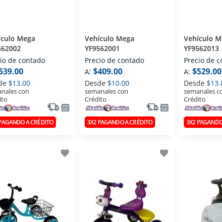
ículo Mega
Vehículo Mega
Vehículo M
562002
YF9562001
YF9562013
io de contado
Precio de contado
Precio de 
539.00
$409.00
$529.00
A:
A:
de
$13.00
Desde
$10.00
Desde
$13.
nales con
semanales con
semanales c
ito
Crédito
Crédito
 PAGANDO A CRÉDITO
3X2 PAGANDO A CRÉDITO
3X2 PAGANDO
favorite
favorite