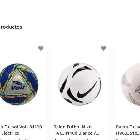
productos
favorite
favorite
n Futbol Voit 84190
Balon Futbol Nike
Balon Futb
 Electrico
HV6341100 Blanco /
HV6335103 
Negro