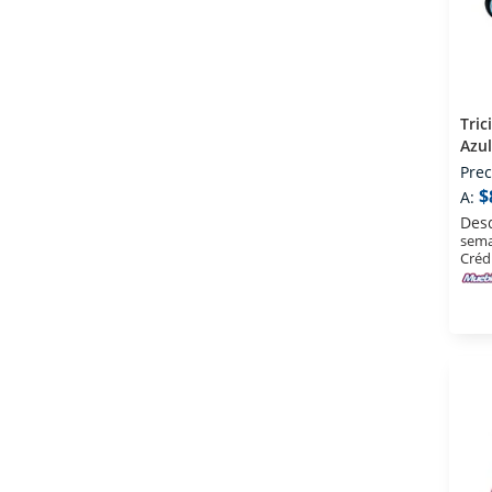
Tric
Azul
Prec
$
A:
Des
sema
Créd