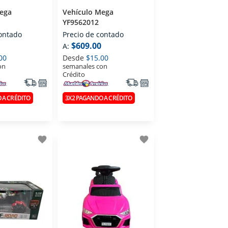
ega
Vehículo Mega
YF9562012
contado
Precio de contado
$609.00
A:
00
Desde
$15.00
on
semanales con
Crédito
 A CRÉDITO
3X2 PAGANDO A CRÉDITO
favorite
favorite