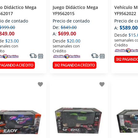
o Didáctico Mega
Juego Didáctico Mega
Vehículo M
562017
YF9562015
YF9562022
io de contado
Precio de contado
Precio de 
$999.00
De:
$849.00
$589.00
A:
849.00
$699.00
A:
Desde
$15.
semanales c
de
$23.00
Desde
$20.00
Crédito
nales con
semanales con
ito
Crédito
3X2 PAGANDO
 PAGANDO A CRÉDITO
3X2 PAGANDO A CRÉDITO
favorite
favorite