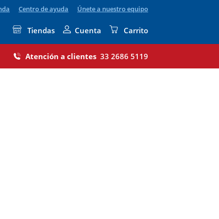
enda
Centro de ayuda
Únete a nuestro equipo
Tiendas
Cuenta
Carrito
Atención a clientes
33 2686 5119