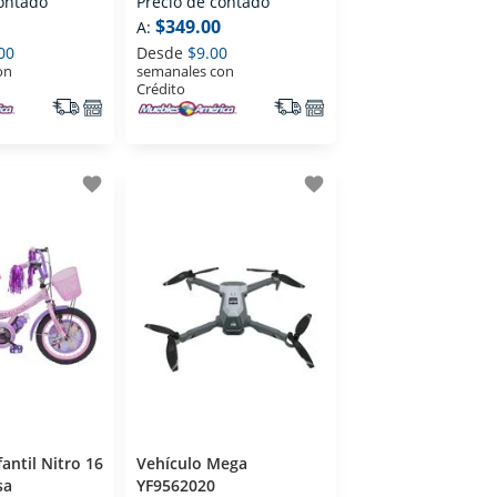
contado
Precio de contado
$349.00
A:
00
Desde
$9.00
on
semanales con
Crédito
favorite
favorite
fantil Nitro 16
Vehículo Mega
sa
YF9562020