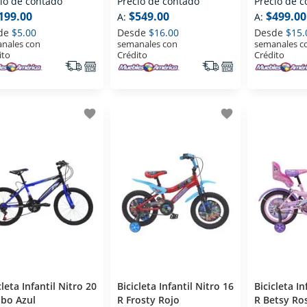
io de contado
Precio de contado
Precio de 
199.00
$549.00
$499.00
A:
A:
de
$5.00
Desde
$16.00
Desde
$15.
nales con
semanales con
semanales c
ito
Crédito
Crédito
favorite
favorite
cleta Infantil Nitro 20
Bicicleta Infantil Nitro 16
Bicicleta In
bo Azul
R Frosty Rojo
R Betsy Ro