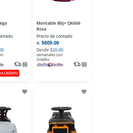
ega
Montable Bbj+ QK606
Rosa
contado
Precio de contado
$809.00
A:
00
Desde
$20.00
on
semanales con
Crédito
 A CRÉDITO
favorite
favorite