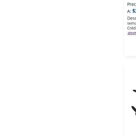
Prec
$
A:
Des
sema
Créd