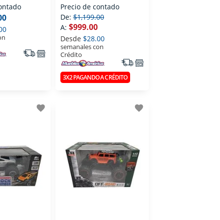
contado
Precio de contado
00
De:
$1,199.00
$999.00
A:
00
on
Desde
$28.00
semanales con
Crédito
3X2 PAGANDO A CRÉDITO
favorite
favorite