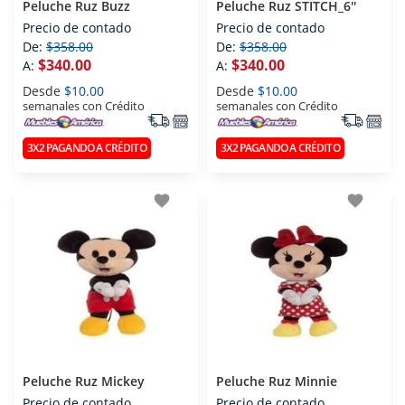
Peluche Ruz Buzz
Peluche Ruz STITCH_6''
Precio de contado
Precio de contado
De:
$358.00
De:
$358.00
$340.00
$340.00
A:
A:
Desde
$10.00
Desde
$10.00
semanales con Crédito
semanales con Crédito
3X2 PAGANDO A CRÉDITO
3X2 PAGANDO A CRÉDITO
favorite
favorite
Peluche Ruz Mickey
Peluche Ruz Minnie
Precio de contado
Precio de contado