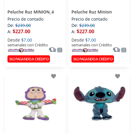
Peluche Ruz MINION_4
Peluche Ruz Minion
Precio de contado
Precio de contado
De:
$239.00
De:
$239.00
$227.00
$227.00
A:
A:
Desde
$7.00
Desde
$7.00
semanales con Crédito
semanales con Crédito
3X2 PAGANDO A CRÉDITO
3X2 PAGANDO A CRÉDITO
favorite
favorite