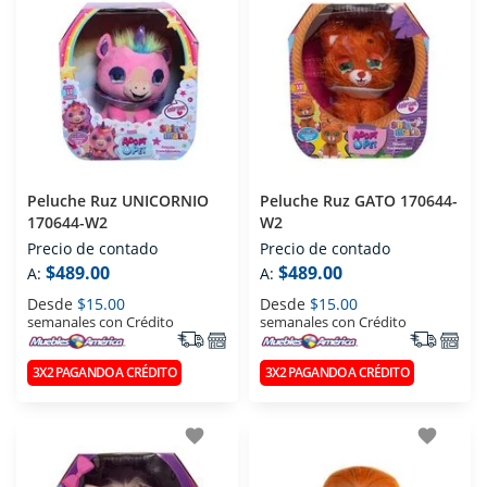
Peluche Ruz UNICORNIO
Peluche Ruz GATO 170644-
170644-W2
W2
Precio de contado
Precio de contado
$489.00
$489.00
A:
A:
Desde
$15.00
Desde
$15.00
semanales con Crédito
semanales con Crédito
3X2 PAGANDO A CRÉDITO
3X2 PAGANDO A CRÉDITO
favorite
favorite