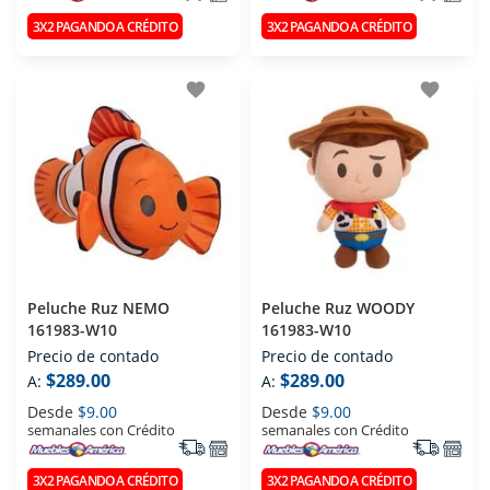
3X2 PAGANDO A CRÉDITO
3X2 PAGANDO A CRÉDITO
favorite
favorite
Peluche Ruz NEMO
Peluche Ruz WOODY
161983-W10
161983-W10
Precio de contado
Precio de contado
$289.00
$289.00
A:
A:
Desde
$9.00
Desde
$9.00
semanales con Crédito
semanales con Crédito
3X2 PAGANDO A CRÉDITO
3X2 PAGANDO A CRÉDITO