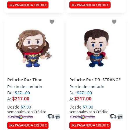
3X2 PAGANDO A CRÉDITO
3X2 PAGANDO A CRÉDITO
favorite
favorite
Peluche Ruz Thor
Peluche Ruz DR. STRANGE
Precio de contado
Precio de contado
De:
$271.00
De:
$271.00
$217.00
$217.00
A:
A:
Desde
$7.00
Desde
$7.00
semanales con Crédito
semanales con Crédito
3X2 PAGANDO A CRÉDITO
3X2 PAGANDO A CRÉDITO