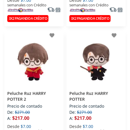
Desde
$7.00
Desde
$7.00
semanales con Crédito
semanales con Crédito
3X2 PAGANDO A CRÉDITO
3X2 PAGANDO A CRÉDITO
favorite
favorite
Peluche Ruz HARRY
Peluche Ruz HARRY
POTTER 2
POTTER
Precio de contado
Precio de contado
De:
$271.00
De:
$271.00
$217.00
$217.00
A:
A:
Desde
$7.00
Desde
$7.00