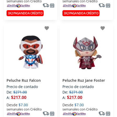
semanales con Crédito
semanales con Crédito
3X2 PAGANDO A CRÉDITO
3X2 PAGANDO A CRÉDITO
favorite
favorite
Peluche Ruz Falcon
Peluche Ruz Jane Foster
Precio de contado
Precio de contado
De:
$271.00
De:
$271.00
$217.00
$217.00
A:
A:
Desde
$7.00
Desde
$7.00
semanales con Crédito
semanales con Crédito