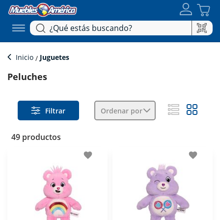
Inicio
Juguetes
Peluches
Filtrar
Ordenar por
49 productos
favorite
favorite