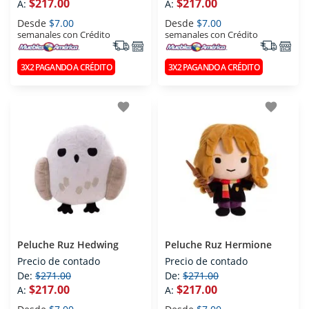
$217.00
$217.00
A:
A:
Desde
$7.00
Desde
$7.00
semanales con Crédito
semanales con Crédito
3X2 PAGANDO A CRÉDITO
3X2 PAGANDO A CRÉDITO
favorite
favorite
Peluche Ruz Hedwing
Peluche Ruz Hermione
Precio de contado
Precio de contado
De:
$271.00
De:
$271.00
$217.00
$217.00
A:
A: