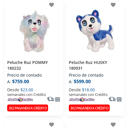
favorite
favorite
Peluche Ruz POMMY
Peluche Ruz HUSKY
180232
180931
Precio de contado
Precio de contado
$759.00
$599.00
A:
A:
Desde
$23.00
Desde
$18.00
semanales con Crédito
semanales con Crédito
3X2 PAGANDO A CRÉDITO
3X2 PAGANDO A CRÉDITO
favorite
favorite