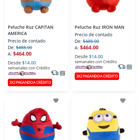
Peluche Ruz CAPITAN
Peluche Ruz IRON MAN
AMERICA
Precio de contado
Precio de contado
De:
$488.00
$464.00
De:
$488.00
A:
$464.00
A:
Desde
$14.00
semanales con Crédito
Desde
$14.00
semanales con Crédito
3X2 PAGANDO A CRÉDITO
3X2 PAGANDO A CRÉDITO
favorite
favorite