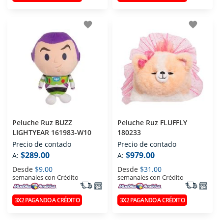
favorite
favorite
Peluche Ruz BUZZ
Peluche Ruz FLUFFLY
LIGHTYEAR 161983-W10
180233
Precio de contado
Precio de contado
$289.00
$979.00
A:
A:
Desde
$9.00
Desde
$31.00
semanales con Crédito
semanales con Crédito
3X2 PAGANDO A CRÉDITO
3X2 PAGANDO A CRÉDITO