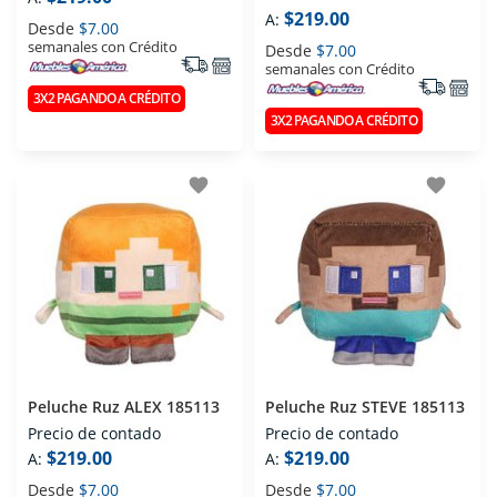
$219.00
A:
Desde
$7.00
semanales con Crédito
Desde
$7.00
semanales con Crédito
3X2 PAGANDO A CRÉDITO
3X2 PAGANDO A CRÉDITO
favorite
favorite
Peluche Ruz ALEX 185113
Peluche Ruz STEVE 185113
Precio de contado
Precio de contado
$219.00
$219.00
A:
A:
Desde
$7.00
Desde
$7.00