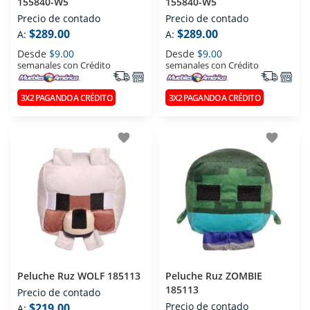
155840-W5
155840-W5
Precio de contado
Precio de contado
$289.00
$289.00
A:
A:
Desde
$9.00
Desde
$9.00
semanales con Crédito
semanales con Crédito
3X2 PAGANDO A CRÉDITO
3X2 PAGANDO A CRÉDITO
favorite
favorite
Peluche Ruz WOLF 185113
Peluche Ruz ZOMBIE
185113
Precio de contado
Precio de contado
$219.00
A: