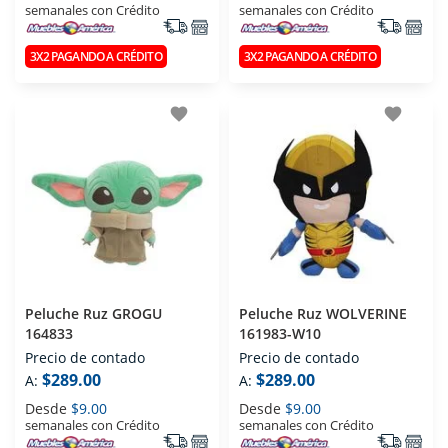
semanales con Crédito
semanales con Crédito
3X2 PAGANDO A CRÉDITO
3X2 PAGANDO A CRÉDITO
favorite
favorite
Peluche Ruz GROGU
Peluche Ruz WOLVERINE
164833
161983-W10
Precio de contado
Precio de contado
$289.00
$289.00
A:
A:
Desde
$9.00
Desde
$9.00
semanales con Crédito
semanales con Crédito