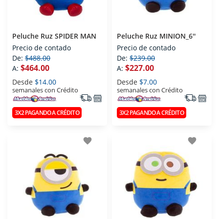
Peluche Ruz SPIDER MAN
Peluche Ruz MINION_6''
Precio de contado
Precio de contado
De:
$488.00
De:
$239.00
$464.00
$227.00
A:
A:
Desde
$14.00
Desde
$7.00
semanales con Crédito
semanales con Crédito
3X2 PAGANDO A CRÉDITO
3X2 PAGANDO A CRÉDITO
favorite
favorite