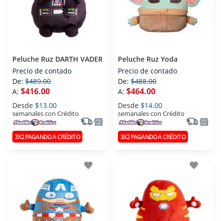
Peluche Ruz DARTH VADER
Peluche Ruz Yoda
Precio de contado
Precio de contado
De:
$489.00
De:
$488.00
$416.00
$464.00
A:
A:
Desde
$13.00
Desde
$14.00
semanales con Crédito
semanales con Crédito
3X2 PAGANDO A CRÉDITO
3X2 PAGANDO A CRÉDITO
favorite
favorite