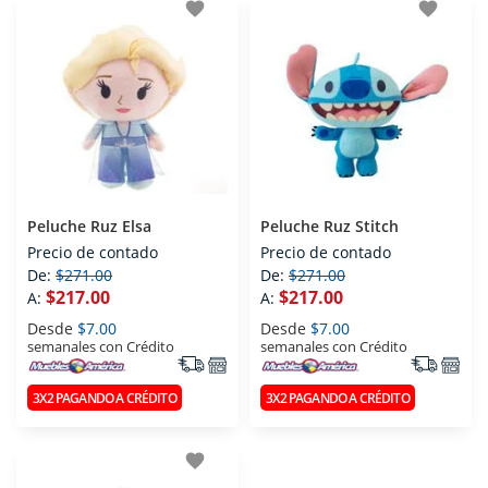
favorite
favorite
Peluche Ruz Elsa
Peluche Ruz Stitch
Precio de contado
Precio de contado
De:
$271.00
De:
$271.00
$217.00
$217.00
A:
A:
Desde
$7.00
Desde
$7.00
semanales con Crédito
semanales con Crédito
3X2 PAGANDO A CRÉDITO
3X2 PAGANDO A CRÉDITO
favorite