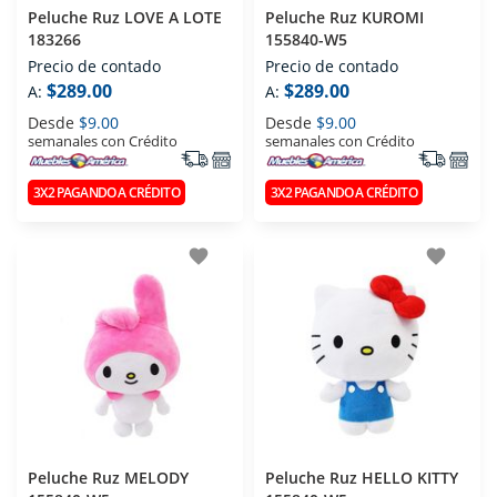
Peluche Ruz LOVE A LOTE
Peluche Ruz KUROMI
183266
155840-W5
Precio de contado
Precio de contado
$289.00
$289.00
A:
A:
Desde
$9.00
Desde
$9.00
semanales con Crédito
semanales con Crédito
3X2 PAGANDO A CRÉDITO
3X2 PAGANDO A CRÉDITO
favorite
favorite
Peluche Ruz MELODY
Peluche Ruz HELLO KITTY