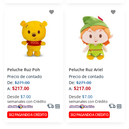
favorite
favorite
Peluche Ruz Poh
Peluche Ruz Ariel
Precio de contado
Precio de contado
De:
$271.00
De:
$271.00
$217.00
$217.00
A:
A:
Desde
$7.00
Desde
$7.00
semanales con Crédito
semanales con Crédito
3X2 PAGANDO A CRÉDITO
3X2 PAGANDO A CRÉDITO