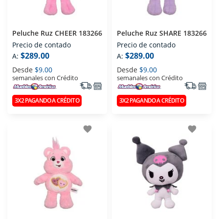
Peluche Ruz CHEER 183266
Peluche Ruz SHARE 183266
Precio de contado
Precio de contado
$289.00
$289.00
A:
A:
Desde
$9.00
Desde
$9.00
semanales con Crédito
semanales con Crédito
3X2 PAGANDO A CRÉDITO
3X2 PAGANDO A CRÉDITO
favorite
favorite