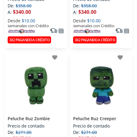
De:
$358.00
De:
$358.00
$340.00
$340.00
A:
A:
Desde
$10.00
Desde
$10.00
semanales con Crédito
semanales con Crédito
3X2 PAGANDO A CRÉDITO
3X2 PAGANDO A CRÉDITO
favorite
favorite
Peluche Ruz Zombie
Peluche Ruz Creeper
Precio de contado
Precio de contado
De:
$271.00
De:
$271.00