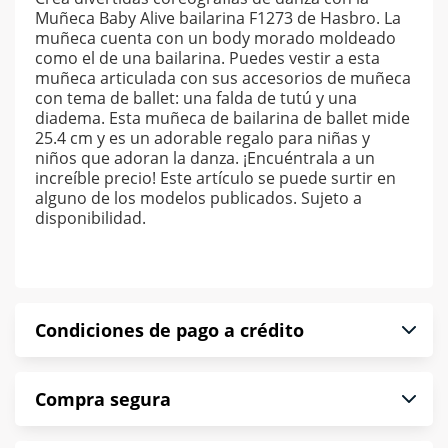
Muñeca Baby Alive bailarina F1273 de Hasbro. La
muñeca cuenta con un body morado moldeado
como el de una bailarina. Puedes vestir a esta
muñeca articulada con sus accesorios de muñeca
con tema de ballet: una falda de tutú y una
diadema. Esta muñeca de bailarina de ballet mide
25.4 cm y es un adorable regalo para niñas y
niños que adoran la danza. ¡Encuéntrala a un
increíble precio! Este artículo se puede surtir en
alguno de los modelos publicados. Sujeto a
disponibilidad.
Condiciones de pago a crédito
Precio calculado a 52 semanas abonando
Compra segura
puntualmente. Al finalizar tu compra generas el
2% en monedero electrónico.