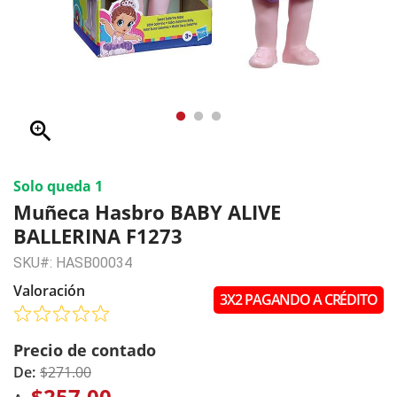
zoom_in
Solo queda 1
Muñeca Hasbro BABY ALIVE
BALLERINA F1273
SKU#: HASB00034
Valoración
3X2 PAGANDO A CRÉDITO
Precio de contado
De:
$271.00
$257.00