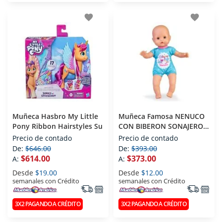
favorite
favorite
Muñeca Hasbro My Little
Muñeca Famosa NENUCO
Pony Ribbon Hairstyles Su
CON BIBERON SONAJERO
AZUL BLANCO O ROSA 1
Precio de contado
Precio de contado
De:
$646.00
De:
$393.00
$614.00
$373.00
A:
A:
Desde
$19.00
Desde
$12.00
semanales con Crédito
semanales con Crédito
3X2 PAGANDO A CRÉDITO
3X2 PAGANDO A CRÉDITO