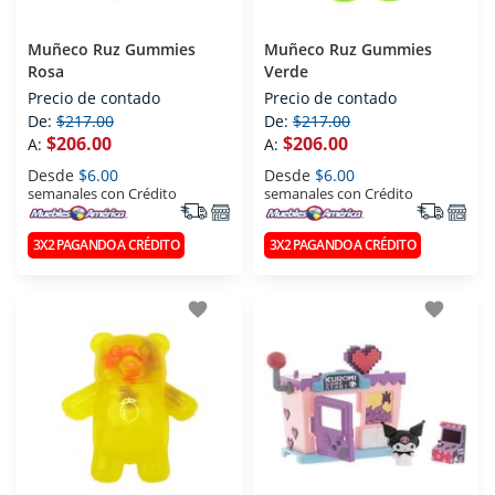
Muñeco Ruz Gummies
Muñeco Ruz Gummies
Rosa
Verde
Precio de contado
Precio de contado
De:
$217.00
De:
$217.00
$206.00
$206.00
A:
A:
Desde
$6.00
Desde
$6.00
semanales con Crédito
semanales con Crédito
3X2 PAGANDO A CRÉDITO
3X2 PAGANDO A CRÉDITO
favorite
favorite