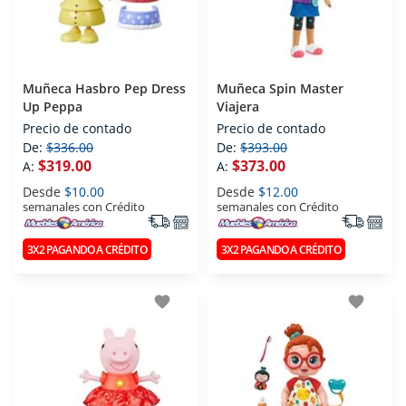
Muñeca Hasbro Pep Dress
Muñeca Spin Master
Up Peppa
Viajera
Precio de contado
Precio de contado
De:
$336.00
De:
$393.00
$319.00
$373.00
A:
A:
Desde
$10.00
Desde
$12.00
semanales con Crédito
semanales con Crédito
3X2 PAGANDO A CRÉDITO
3X2 PAGANDO A CRÉDITO
favorite
favorite