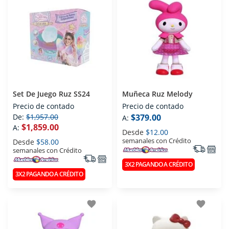
Set De Juego Ruz SS24
Muñeca Ruz Melody
Precio de contado
Precio de contado
De:
$1,957.00
$379.00
A:
$1,859.00
A:
Desde
$12.00
semanales con Crédito
Desde
$58.00
semanales con Crédito
3X2 PAGANDO A CRÉDITO
3X2 PAGANDO A CRÉDITO
favorite
favorite