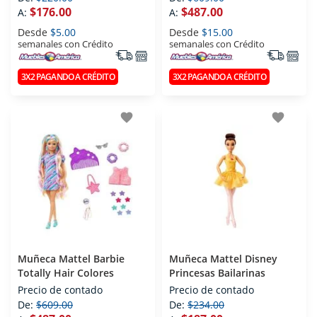
$176.00
$487.00
A:
A:
Desde
$5.00
Desde
$15.00
semanales con Crédito
semanales con Crédito
3X2 PAGANDO A CRÉDITO
3X2 PAGANDO A CRÉDITO
favorite
favorite
Muñeca Mattel Barbie
Muñeca Mattel Disney
Totally Hair Colores
Princesas Bailarinas
Precio de contado
Precio de contado
De:
$609.00
De:
$234.00