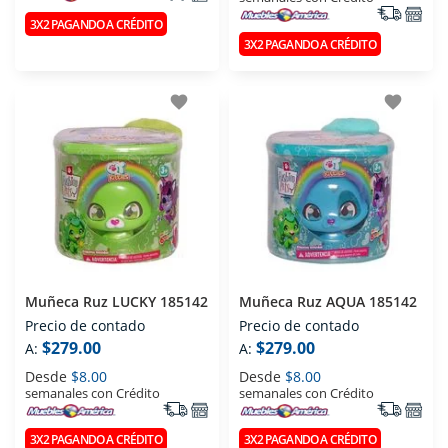
3X2 PAGANDO A CRÉDITO
3X2 PAGANDO A CRÉDITO
favorite
favorite
Muñeca Ruz LUCKY 185142
Muñeca Ruz AQUA 185142
Precio de contado
Precio de contado
$279.00
$279.00
A:
A:
Desde
$8.00
Desde
$8.00
semanales con Crédito
semanales con Crédito
3X2 PAGANDO A CRÉDITO
3X2 PAGANDO A CRÉDITO