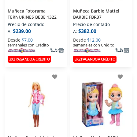
Muñeca Fotorama
Muñeca Barbie Mattel
TERNURINES BEBE 1322
BARBIE FBR37
Precio de contado
Precio de contado
$239.00
$382.00
A:
A:
Desde
$7.00
Desde
$12.00
semanales con Crédito
semanales con Crédito
3X2 PAGANDO A CRÉDITO
3X2 PAGANDO A CRÉDITO
favorite
favorite