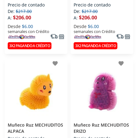
Precio de contado
Precio de contado
De:
$217.00
De:
$217.00
$206.00
$206.00
A:
A:
Desde
$6.00
Desde
$6.00
semanales con Crédito
semanales con Crédito
3X2 PAGANDO A CRÉDITO
3X2 PAGANDO A CRÉDITO
favorite
favorite
Muñeco Ruz MECHUDITOS
Muñeco Ruz MECHUDITOS
ALPACA
ERIZO