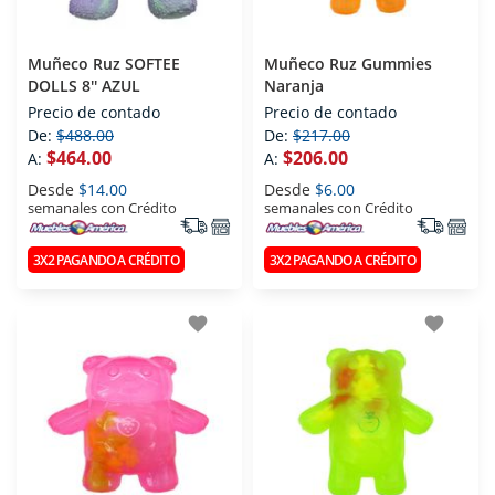
Muñeco Ruz SOFTEE
Muñeco Ruz Gummies
DOLLS 8'' AZUL
Naranja
Precio de contado
Precio de contado
De:
$488.00
De:
$217.00
$464.00
$206.00
A:
A:
Desde
$14.00
Desde
$6.00
semanales con Crédito
semanales con Crédito
3X2 PAGANDO A CRÉDITO
3X2 PAGANDO A CRÉDITO
favorite
favorite