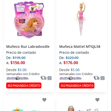
Muñeco Ruz Labradoodle
Muñeca Mattel MTGJL58
Precio de contado
Precio de contado
De:
$195.00
De:
$220.00
$156.00
$176.00
A:
A:
Desde
$5.00
Desde
$5.00
semanales con Crédito
semanales con Crédito
3X2 PAGANDO A CRÉDITO
3X2 PAGANDO A CRÉDITO
favorite
favorite