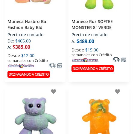
Muñeca Hasbro Ba
Muñeco Ruz SOFTEE
Fashion Baby Bld
MONSTER 8'' VERDE
Precio de contado
Precio de contado
De:
$405.00
$489.00
A:
$385.00
A:
Desde
$15.00
semanales con Crédito
Desde
$12.00
semanales con Crédito
3X2 PAGANDO A CRÉDITO
3X2 PAGANDO A CRÉDITO
favorite
favorite