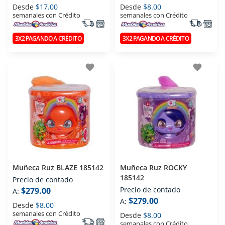
Desde
$17.00
Desde
$8.00
semanales con Crédito
semanales con Crédito
3X2 PAGANDO A CRÉDITO
3X2 PAGANDO A CRÉDITO
favorite
favorite
Muñeca Ruz BLAZE 185142
Muñeca Ruz ROCKY
185142
Precio de contado
Precio de contado
$279.00
A:
$279.00
A:
Desde
$8.00
semanales con Crédito
Desde
$8.00
semanales con Crédito