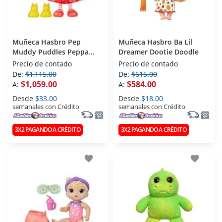
Muñeca Hasbro Pep
Muñeca Hasbro Ba Lil
Muddy Puddles Peppa
Dreamer Dootie Doodle
Doll
Precio de contado
Precio de contado
De:
$1,115.00
De:
$615.00
$1,059.00
$584.00
A:
A:
Desde
$33.00
Desde
$18.00
semanales con Crédito
semanales con Crédito
3X2 PAGANDO A CRÉDITO
3X2 PAGANDO A CRÉDITO
favorite
favorite