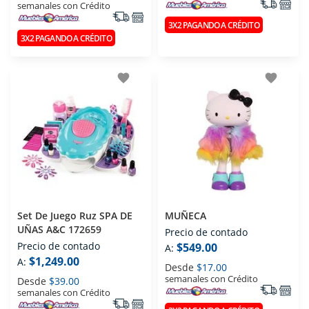
semanales con Crédito
3X2 PAGANDO A CRÉDITO
3X2 PAGANDO A CRÉDITO
favorite
favorite
Set De Juego Ruz SPA DE
MUÑECA
UÑAS A&C 172659
Precio de contado
Precio de contado
$549.00
A:
$1,249.00
A:
Desde
$17.00
semanales con Crédito
Desde
$39.00
semanales con Crédito