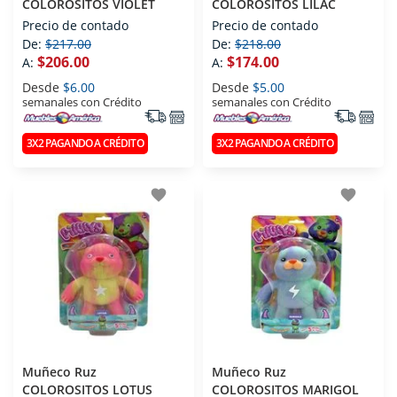
COLOROSITOS VIOLET
COLOROSITOS LILAC
Precio de contado
Precio de contado
De:
$217.00
De:
$218.00
$206.00
$174.00
A:
A:
Desde
$6.00
Desde
$5.00
semanales con Crédito
semanales con Crédito
3X2 PAGANDO A CRÉDITO
3X2 PAGANDO A CRÉDITO
favorite
favorite
Muñeco Ruz
Muñeco Ruz
COLOROSITOS LOTUS
COLOROSITOS MARIGOL