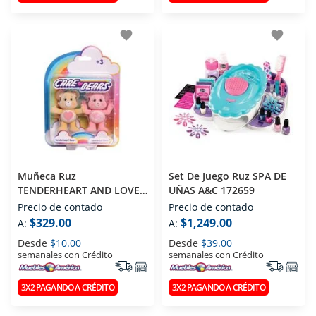
favorite
favorite
Muñeca Ruz
Set De Juego Ruz SPA DE
TENDERHEART AND LOVE
UÑAS A&C 172659
A LOT 182950
Precio de contado
Precio de contado
$329.00
$1,249.00
A:
A:
Desde
$10.00
Desde
$39.00
semanales con Crédito
semanales con Crédito
3X2 PAGANDO A CRÉDITO
3X2 PAGANDO A CRÉDITO