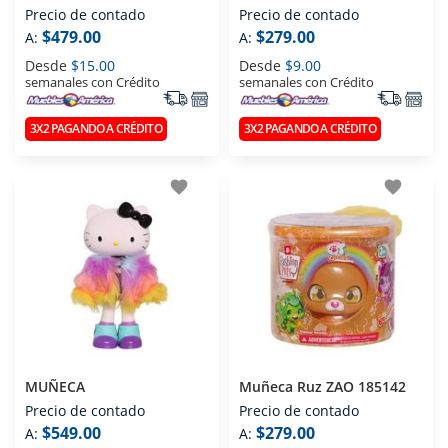
E8716
Precio de contado
Precio de contado
$479.00
$279.00
A:
A:
Desde
$15.00
Desde
$9.00
semanales con Crédito
semanales con Crédito
3X2 PAGANDO A CRÉDITO
3X2 PAGANDO A CRÉDITO
favorite
favorite
MUÑECA
Muñeca Ruz ZAO 185142
Precio de contado
Precio de contado
$549.00
$279.00
A:
A: