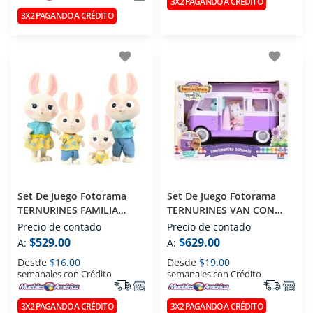
3X2 PAGANDO A CRÉDITO
3X2 PAGANDO A CRÉDITO
favorite
favorite
Set De Juego Fotorama
Set De Juego Fotorama
TERNURINES FAMILIA
TERNURINES VAN CON
CLÁSICO 1323
ACCESORIOS 1673
Precio de contado
Precio de contado
$529.00
$629.00
A:
A:
Desde
$16.00
Desde
$19.00
semanales con Crédito
semanales con Crédito
3X2 PAGANDO A CRÉDITO
3X2 PAGANDO A CRÉDITO