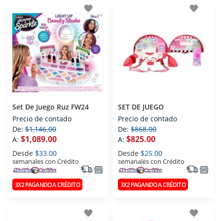
favorite
favorite
Set De Juego Ruz FW24
SET DE JUEGO
Precio de contado
Precio de contado
De:
$1,146.00
De:
$868.00
$1,089.00
$825.00
A:
A:
Desde
$33.00
Desde
$25.00
semanales con Crédito
semanales con Crédito
3X2 PAGANDO A CRÉDITO
3X2 PAGANDO A CRÉDITO
favorite
favorite