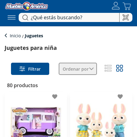
Inicio
Juguetes
Juguetes para niña
Filtrar
Ordenar por
80 productos
favorite
favorite