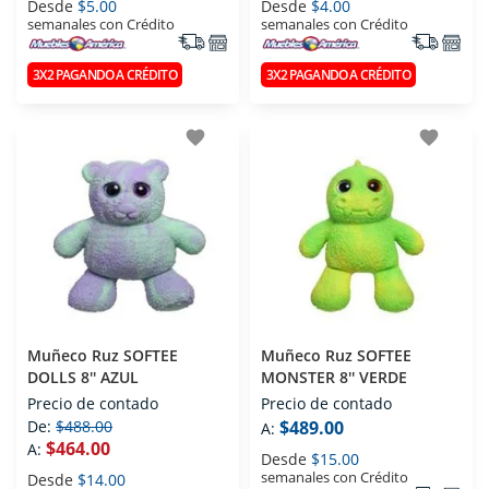
Desde
$5.00
Desde
$4.00
semanales con Crédito
semanales con Crédito
3X2 PAGANDO A CRÉDITO
3X2 PAGANDO A CRÉDITO
favorite
favorite
Muñeco Ruz SOFTEE
Muñeco Ruz SOFTEE
DOLLS 8'' AZUL
MONSTER 8'' VERDE
Precio de contado
Precio de contado
De:
$488.00
$489.00
A:
$464.00
A:
Desde
$15.00
semanales con Crédito
Desde
$14.00