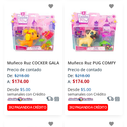
favorite
favorite
Muñeco Ruz COCKER GALA
Muñeco Ruz PUG COMFY
Precio de contado
Precio de contado
De:
$218.00
De:
$218.00
$174.00
$174.00
A:
A:
Desde
$5.00
Desde
$5.00
semanales con Crédito
semanales con Crédito
3X2 PAGANDO A CRÉDITO
3X2 PAGANDO A CRÉDITO
favorite
favorite