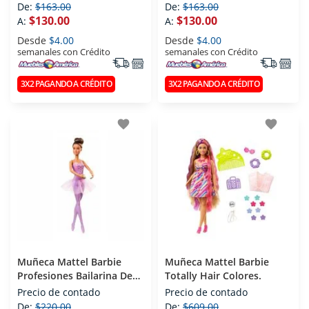
De:
$163.00
De:
$163.00
$130.00
$130.00
A:
A:
Desde
$4.00
Desde
$4.00
semanales con Crédito
semanales con Crédito
3X2 PAGANDO A CRÉDITO
3X2 PAGANDO A CRÉDITO
favorite
favorite
Muñeca Mattel Barbie
Muñeca Mattel Barbie
Profesiones Bailarina De
Totally Hair Colores.
Ball
Precio de contado
Precio de contado
De:
$220.00
De:
$609.00