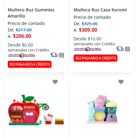
Muñeco Ruz Gummies
Muñeca Ruz Casa Kuromi
Amarillo
Precio de contado
Precio de contado
De:
$325.00
$309.00
De:
$217.00
A:
$206.00
A:
Desde
$10.00
semanales con Crédito
Desde
$6.00
semanales con Crédito
3X2 PAGANDO A CRÉDITO
3X2 PAGANDO A CRÉDITO
favorite
favorite