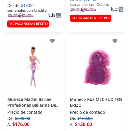
semanales con Crédito
Desde
$13.00
semanales con Crédito
3X2 PAGANDO A CRÉDITO
3X2 PAGANDO A CRÉDITO
favorite
favorite
Muñeca Mattel Barbie
Muñeco Ruz MECHUDITOS
Profesiones Bailarina De
ERIZO
Ball
Precio de contado
Precio de contado
De:
$220.00
De:
$163.00
$176.00
$130.00
A:
A: