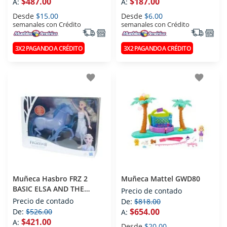
$487.00
$187.00
A:
A:
Desde
$15.00
Desde
$6.00
semanales con Crédito
semanales con Crédito
3X2 PAGANDO A CRÉDITO
3X2 PAGANDO A CRÉDITO
favorite
favorite
Muñeca Hasbro FRZ 2
Muñeca Mattel GWD80
BASIC ELSA AND THE
Precio de contado
NOKK
Precio de contado
De:
$818.00
$654.00
De:
$526.00
A:
$421.00
A:
Desde
$20.00