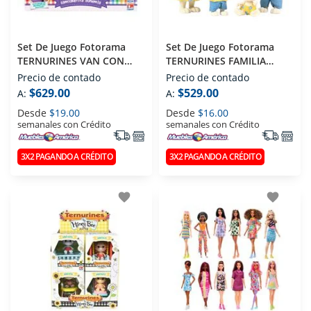
Set De Juego Fotorama
Set De Juego Fotorama
TERNURINES VAN CON
TERNURINES FAMILIA
ACCESORIOS 1673
CLÁSICO 1323
Precio de contado
Precio de contado
$629.00
$529.00
A:
A:
Desde
$19.00
Desde
$16.00
semanales con Crédito
semanales con Crédito
3X2 PAGANDO A CRÉDITO
3X2 PAGANDO A CRÉDITO
favorite
favorite