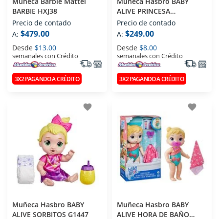
Muñeca Barbie Mattel
Muñeca Hasbro BABY
BARBIE HXJ38
ALIVE PRINCESA
BAILARINA F9122
Precio de contado
Precio de contado
$479.00
$249.00
A:
A:
Desde
$13.00
Desde
$8.00
semanales con Crédito
semanales con Crédito
3X2 PAGANDO A CRÉDITO
3X2 PAGANDO A CRÉDITO
favorite
favorite
Muñeca Hasbro BABY
Muñeca Hasbro BABY
ALIVE SORBITOS G1447
ALIVE HORA DE BAÑO