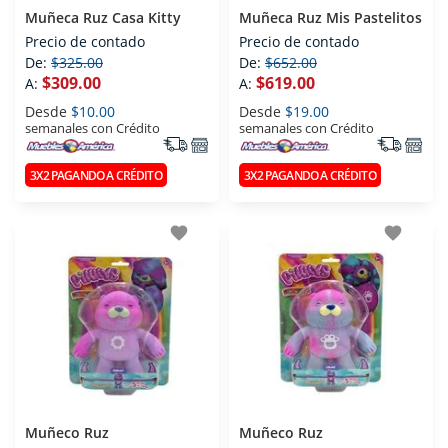
Muñeca Ruz Casa Kitty
Muñeca Ruz Mis Pastelitos
Precio de contado
Precio de contado
De:
$325.00
De:
$652.00
$309.00
$619.00
A:
A:
Desde
$10.00
Desde
$19.00
semanales con Crédito
semanales con Crédito
3X2 PAGANDO A CRÉDITO
3X2 PAGANDO A CRÉDITO
favorite
favorite
Muñeco Ruz
Muñeco Ruz