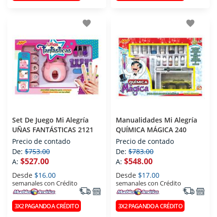
favorite
favorite
Set De Juego Mi Alegría
Manualidades Mi Alegría
UÑAS FANTÁSTICAS 2121
QUÍMICA MÁGICA 240
Precio de contado
Precio de contado
De:
$753.00
De:
$783.00
$527.00
$548.00
A:
A:
Desde
$16.00
Desde
$17.00
semanales con Crédito
semanales con Crédito
3X2 PAGANDO A CRÉDITO
3X2 PAGANDO A CRÉDITO