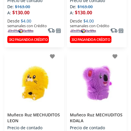
Precio de contado
Precio de contado
De:
$163.00
De:
$163.00
$130.00
$130.00
A:
A:
Desde
$4.00
Desde
$4.00
semanales con Crédito
semanales con Crédito
3X2 PAGANDO A CRÉDITO
3X2 PAGANDO A CRÉDITO
favorite
favorite
Muñeco Ruz MECHUDITOS
Muñeco Ruz MECHUDITOS
LEON
KOALA
Precio de contado
Precio de contado