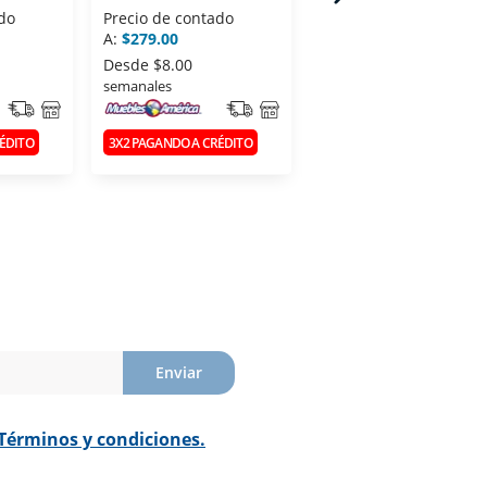
E8716
do
Precio de contado
Precio de contado
A:
$279.00
A:
$279.00
Desde
$8.00
Desde
$9.00
semanales
semanales
ÉDITO
3X2 PAGANDO A CRÉDITO
3X2 PAGANDO A CRÉDITO
Enviar
Términos y condiciones.