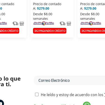
NA F9122
e contado
Precio de contado
Precio de conta
00
A:
$279.00
A:
$279.00
8.00
Desde
$8.00
Desde
$8.00
s
semanales
semanales
NDO A CRÉDITO
3X2 PAGANDO A CRÉDITO
3X2 PAGANDO A CR
o lo que
 ti.
He leído y estoy de acuerdo con los