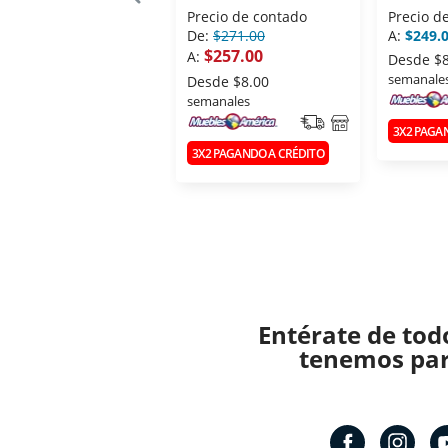
BAILARI
Precio de contado
Precio d
De:
$271.00
A:
$249.
$257.00
A:
Desde
$
semanale
Desde
$8.00
semanales
3X2 PAGA
3X2 PAGANDO A CRÉDITO
Entérate de tod
tenemos para