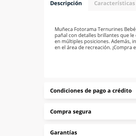
Descripción
Características
Muñeca Fotorama Ternurines Bebé 13
pañal con detalles brillantes que l
en múltiples posiciones. Además, i
en el área de recreación. ¡Compra e
Condiciones de pago a crédito
Precio calculado a 52 semanas abona
Compra segura
*Sujeto a aprobación de crédito con
En Muebles América te informamos que
Garantías