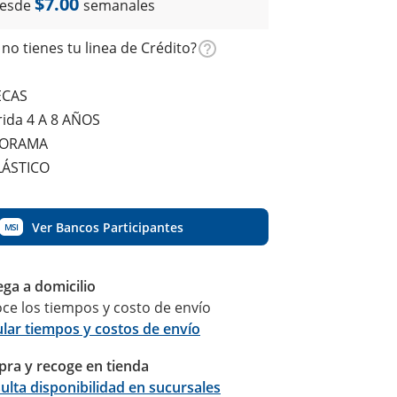
$7.00
esde
semanales
no tienes tu linea de Crédito?
ECAS
ida 4 A 8 AÑOS
TORAMA
LÁSTICO
Ver Bancos Participantes
MSI
ega a domicilio
ce los tiempos y costo de envío
ular tiempos y costos de envío
ra y recoge en tienda
Calcular
ulta disponibilidad en sucursales