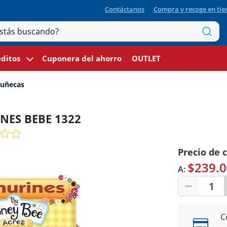
Contáctanos
Compra y recoge en ti
ditos
Cuponera del ahorro
OUTLET
uñecas
NES BEBE 1322
Precio de 
$239.0
A:
1
C