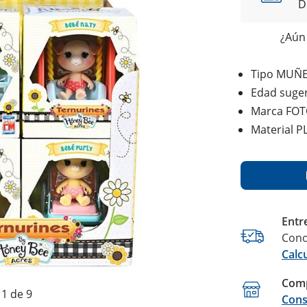
D
¿Aún 
Tipo MUÑ
Edad suger
Marca FO
Material P
Entr
Cono
Calc
Comp
1 de 9
Cons