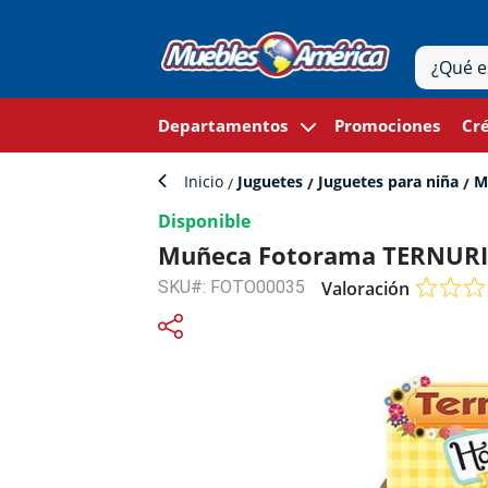
Departamentos
Promociones
Cré
Inicio
Juguetes
Juguetes para niña
M
Disponible
Muñeca Fotorama TERNURI
SKU#: FOTO00035
Valoración