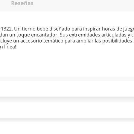
Reseñas
22. Un tierno bebé diseñado para inspirar horas de juego 
e dan un toque encantador. Sus extremidades articuladas y 
ncluye un accesorio temático para ampliar las posibilidades
n línea!
ndo puntualmente. Al finalizar tu compra generas el 2% en
forme a norma de Muebles América.
 tu compra es segura de principio a fin.