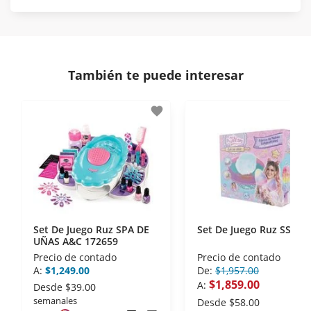
norma de Muebles América.
Protegemos la seguridad de información y
En Muebles América nos interesa tu satisfacción.
comunicación de nuestros clientes.
Si necesitas mayor detalle de tu garantía,
consulta los términos y condiciones
aquí
.
Contamos con:
También te puede interesar
- Certificados de seguridad SSL y Encriptación 3D.
- Sello de confianza correspondiente,
favorite
disposiciones legales y Códigos de Ética de la
Asociación Mexicana de Internet (AIMX).
- Nos encontramos en la lista de socios Activos de
la Asociación de Internet.MX.
Set De Juego Ruz SPA DE
Set De Juego Ruz SS24
UÑAS A&C 172659
Precio de contado
Precio de contado
A:
$1,249.00
De:
$1,957.00
$1,859.00
A:
Desde
$39.00
semanales
Desde
$58.00