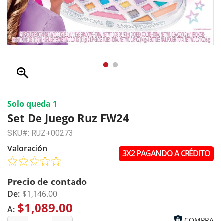
zoom_in
Solo queda 1
Set De Juego Ruz FW24
SKU#: RUZ+00273
Valoración
3X2 PAGANDO A CRÉDITO
Precio de contado
De:
$1,146.00
$1,089.00
A:
COMPRA