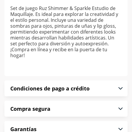
Set de juego Ruz Shimmer & Sparkle Estudio de
Maquillaje. Es ideal para explorar la creatividad y
el estilo personal. Incluye una variedad de
sombras para ojos, pinturas de uñas y lip gloss,
permitiendo experimentar con diferentes looks
mientras desarrollan habilidades artísticas. Un
set perfecto para diversión y autoexpresión.
¡Compra en línea y recibe en la puerta de tu
hogar!
Condiciones de pago a crédito
Precio calculado a 52 semanas abonando
Compra segura
puntualmente. Al finalizar tu compra generas el
2% en monedero electrónico.
En Muebles América te informamos que tu
*Sujeto a aprobación de crédito conforme a
Garantías
compra es segura de principio a fin.