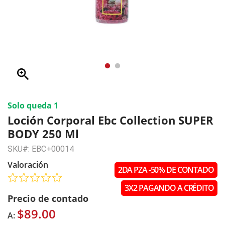
zoom_in
Solo queda 1
Loción Corporal Ebc Collection SUPER
BODY 250 Ml
SKU#: EBC+00014
Valoración
2DA PZA -50% DE CONTADO
3X2 PAGANDO A CRÉDITO
Precio de contado
$89.00
A: