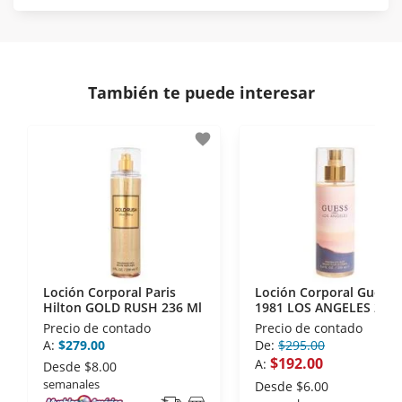
Protegemos la seguridad de información y
En Muebles América nos interesa tu satisfacción.
comunicación de nuestros clientes.
Si necesitas mayor detalle de tu garantía,
consulta los términos y condiciones
aquí
.
Contamos con:
También te puede interesar
- Certificados de seguridad SSL y Encriptación 3D.
- Sello de confianza correspondiente,
favorite
disposiciones legales y Códigos de Ética de la
Asociación Mexicana de Internet (AIMX).
- Nos encontramos en la lista de socios Activos de
la Asociación de Internet.MX.
Loción Corporal Paris
Loción Corporal Guess
Hilton GOLD RUSH 236 Ml
1981 LOS ANGELES 250 
Precio de contado
Precio de contado
A:
$279.00
De:
$295.00
$192.00
A:
Desde
$8.00
semanales
Desde
$6.00