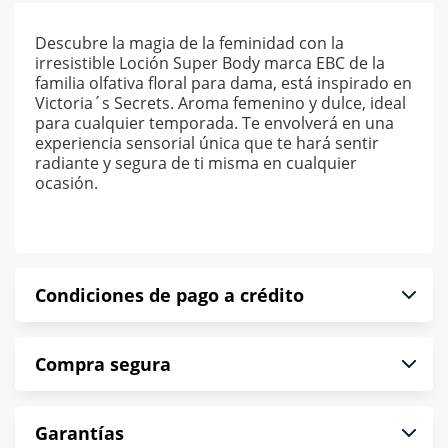
Descubre la magia de la feminidad con la
irresistible Loción Super Body marca EBC de la
familia olfativa floral para dama, está inspirado en
Victoria´s Secrets. Aroma femenino y dulce, ideal
para cualquier temporada. Te envolverá en una
experiencia sensorial única que te hará sentir
radiante y segura de ti misma en cualquier
ocasión.
Condiciones de pago a crédito
Precio calculado a 52 semanas abonando
Compra segura
puntualmente. Al finalizar tu compra generas el
2% en monedero electrónico.
En Muebles América te informamos que tu
*Sujeto a aprobación de crédito conforme a
Garantías
compra es segura de principio a fin.
norma de Muebles América.