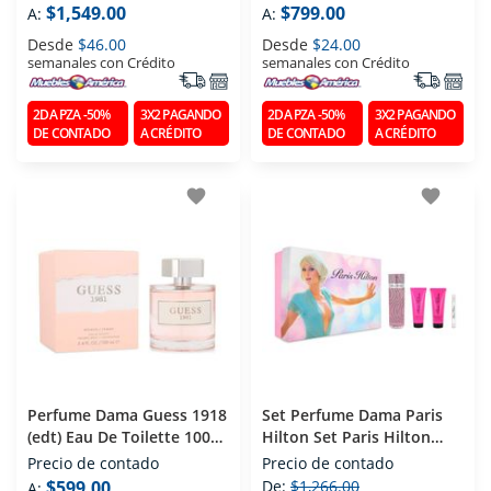
Ml
$1,549.00
$799.00
A:
A:
Desde
$46.00
Desde
$24.00
semanales con Crédito
semanales con Crédito
2DA PZA -50%
3X2 PAGANDO
2DA PZA -50%
3X2 PAGANDO
DE CONTADO
A CRÉDITO
DE CONTADO
A CRÉDITO
favorite
favorite
Perfume Dama Guess 1918
Set Perfume Dama Paris
(edt) Eau De Toilette 100
Hilton Set Paris Hilton
Ml
(edp) Eau De Parfum 100
Precio de contado
Precio de contado
Ml
$599.00
De:
$1,266.00
A: