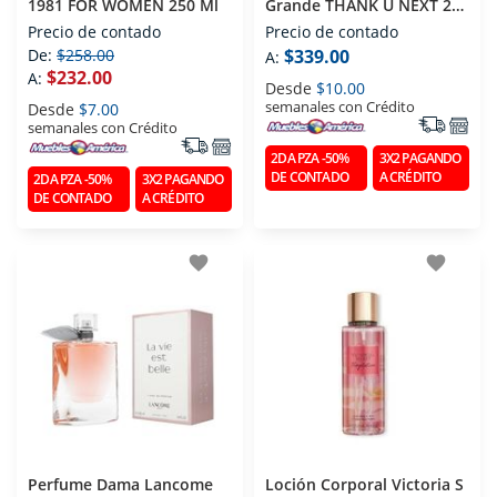
1981 FOR WOMEN 250 Ml
Grande THANK U NEXT 236
Ml
Precio de contado
Precio de contado
De:
$258.00
$339.00
A:
$232.00
A:
Desde
$10.00
semanales con Crédito
Desde
$7.00
semanales con Crédito
2DA PZA -50%
3X2 PAGANDO
DE CONTADO
A CRÉDITO
2DA PZA -50%
3X2 PAGANDO
DE CONTADO
A CRÉDITO
favorite
favorite
Perfume Dama Lancome
Loción Corporal Victoria S