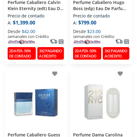
Perfume Caballero Calvin
Perfume Caballero Hugo
Klein Eternity (edt) Eau De
Boss (edp) Eau De Parfum
Toilette 200 Ml
75 Ml
Precio de contado
Precio de contado
$1,399.00
$799.00
A:
A:
Desde
$42.00
Desde
$23.00
semanales con Crédito
semanales con Crédito
2DA PZA -50%
3X2 PAGANDO
2DA PZA -50%
3X2 PAGANDO
DE CONTADO
A CRÉDITO
DE CONTADO
A CRÉDITO
favorite
favorite
Perfume Caballero Guess
Perfume Dama Carolina