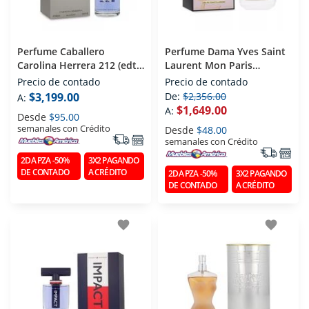
Perfume Caballero
Perfume Dama Yves Saint
Carolina Herrera 212 (edt)
Laurent Mon Paris
Eau De Toilette 200 Ml
Lumiere (edt) Eau De
Precio de contado
Precio de contado
Toilette 100 Ml
$3,199.00
De:
$2,356.00
A:
$1,649.00
A:
Desde
$95.00
semanales con Crédito
Desde
$48.00
semanales con Crédito
2DA PZA -50%
3X2 PAGANDO
DE CONTADO
A CRÉDITO
2DA PZA -50%
3X2 PAGANDO
DE CONTADO
A CRÉDITO
favorite
favorite