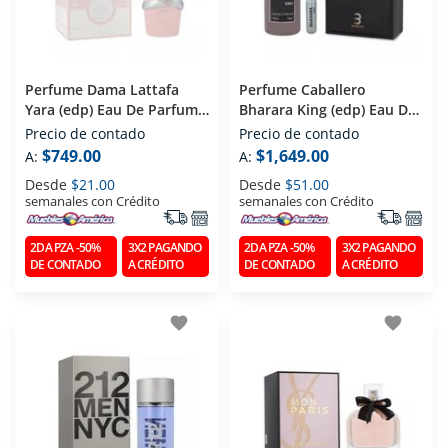
Perfume Dama Lattafa
Perfume Caballero
Yara (edp) Eau De Parfum
Bharara King (edp) Eau De
100 Ml
Parfum 100 Ml
Precio de contado
Precio de contado
$749.00
$1,649.00
A:
A:
Desde
$21.00
Desde
$51.00
semanales con Crédito
semanales con Crédito
2DA PZA -50%
3X2 PAGANDO
2DA PZA -50%
3X2 PAGANDO
DE CONTADO
A CRÉDITO
DE CONTADO
A CRÉDITO
favorite
favorite