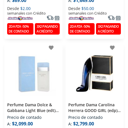
$89.00
$1,649.00
A:
A:
Desde
$2.00
Desde
$50.00
semanales con Crédito
semanales con Crédito
2DA PZA -50%
3X2 PAGANDO
2DA PZA -50%
3X2 PAGANDO
DE CONTADO
A CRÉDITO
DE CONTADO
A CRÉDITO
favorite
favorite
Perfume Dama Dolce &
Perfume Dama Carolina
Gabbana Light Blue (edt)
Herrera GOOD GIRL (edp)
Eau De Toilette 100 Ml
Eau De Parfum 80 Ml
Precio de contado
Precio de contado
$2,099.00
$2,799.00
A:
A: