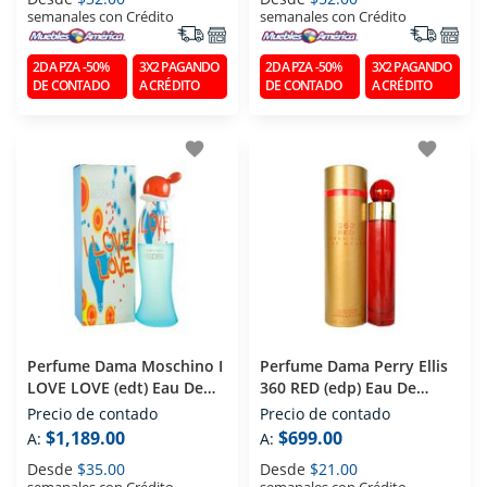
semanales con Crédito
semanales con Crédito
2DA PZA -50%
3X2 PAGANDO
2DA PZA -50%
3X2 PAGANDO
DE CONTADO
A CRÉDITO
DE CONTADO
A CRÉDITO
favorite
favorite
Perfume Dama Moschino I
Perfume Dama Perry Ellis
LOVE LOVE (edt) Eau De
360 RED (edp) Eau De
Toilette 100 Ml
Parfum 100 Ml
Precio de contado
Precio de contado
$1,189.00
$699.00
A:
A:
Desde
$35.00
Desde
$21.00
semanales con Crédito
semanales con Crédito