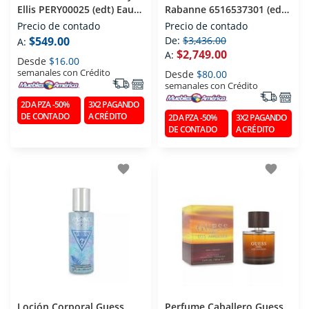
Ellis PERY00025 (edt) Eau
Rabanne 6516537301 (edt)
De Toilette 100 Ml
Eau De Toilette 200 Ml
Precio de contado
Precio de contado
$549.00
De:
$3,436.00
A:
$2,749.00
A:
Desde
$16.00
semanales con Crédito
Desde
$80.00
semanales con Crédito
2DA PZA -50%
3X2 PAGANDO
DE CONTADO
A CRÉDITO
2DA PZA -50%
3X2 PAGANDO
DE CONTADO
A CRÉDITO
favorite
favorite
Loción Corporal Guess
Perfume Caballero Guess