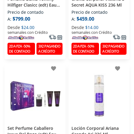
Hilfiger Clasicc (edt) Eau
Secret AQUA KISS 236 Ml
De Toilette 100 Ml
Precio de contado
Precio de contado
$799.00
$459.00
A:
A:
Desde
$24.00
Desde
$14.00
semanales con Crédito
semanales con Crédito
2DA PZA -50%
3X2 PAGANDO
2DA PZA -50%
3X2 PAGANDO
DE CONTADO
A CRÉDITO
DE CONTADO
A CRÉDITO
favorite
favorite
Set Perfume Caballero
Loción Corporal Ariana