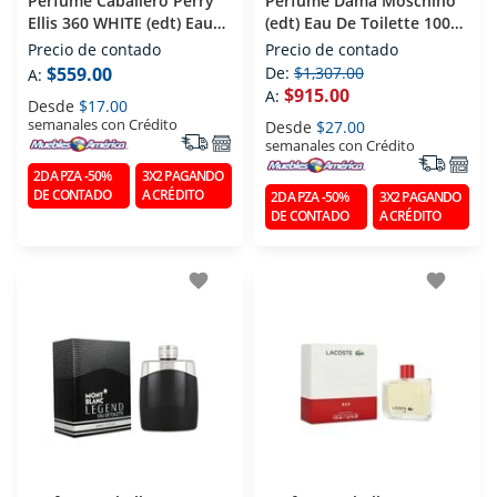
Perfume Caballero Perry
Perfume Dama Moschino
Ellis 360 WHITE (edt) Eau
(edt) Eau De Toilette 100
De Toilette 100 Ml
Ml
Precio de contado
Precio de contado
$559.00
De:
$1,307.00
A:
$915.00
A:
Desde
$17.00
semanales con Crédito
Desde
$27.00
semanales con Crédito
2DA PZA -50%
3X2 PAGANDO
DE CONTADO
A CRÉDITO
2DA PZA -50%
3X2 PAGANDO
DE CONTADO
A CRÉDITO
favorite
favorite