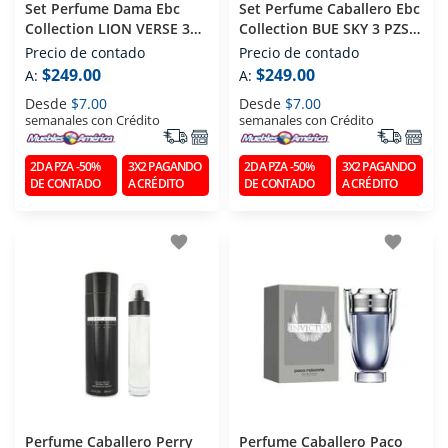
Set Perfume Dama Ebc
Set Perfume Caballero Ebc
Collection LION VERSE 3
Collection BUE SKY 3 PZS
PZS (edp) Eau De Parfum
(edp) Eau De Parfum 100
Precio de contado
Precio de contado
100 Ml
Ml
$249.00
$249.00
A:
A:
Desde
$7.00
Desde
$7.00
semanales con Crédito
semanales con Crédito
2DA PZA -50%
3X2 PAGANDO
2DA PZA -50%
3X2 PAGANDO
DE CONTADO
A CRÉDITO
DE CONTADO
A CRÉDITO
favorite
favorite
Perfume Caballero Perry
Perfume Caballero Paco