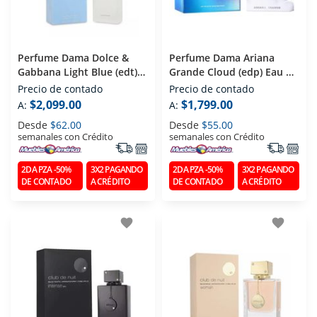
Perfume Dama Dolce &
Perfume Dama Ariana
Gabbana Light Blue (edt)
Grande Cloud (edp) Eau De
Eau De Toilette 100 Ml
Parfum 100 Ml
Precio de contado
Precio de contado
$2,099.00
$1,799.00
A:
A:
Desde
$62.00
Desde
$55.00
semanales con Crédito
semanales con Crédito
2DA PZA -50%
3X2 PAGANDO
2DA PZA -50%
3X2 PAGANDO
DE CONTADO
A CRÉDITO
DE CONTADO
A CRÉDITO
favorite
favorite