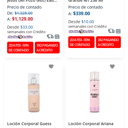
Jesus Del Pozo (edt) Eau
Grande Ari 236 Ml
De Toilette 100 Ml
Precio de contado
Precio de contado
De:
$1,328.00
$339.00
A:
$1,129.00
A:
Desde
$10.00
semanales con Crédito
Desde
$33.00
semanales con Crédito
2DA PZA -50%
3X2 PAGANDO
DE CONTADO
A CRÉDITO
2DA PZA -50%
3X2 PAGANDO
DE CONTADO
A CRÉDITO
favorite
favorite
Loción Corporal Guess
Loción Corporal Ariana