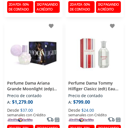
2DA PZA -50%
3X2 PAGANDO
2DA PZA -50%
3X2 PAGANDO
DE CONTADO
A CRÉDITO
DE CONTADO
A CRÉDITO
favorite
favorite
Perfume Dama Ariana
Perfume Dama Tommy
Grande Moonlight (edp)
Hilfiger Clasicc (edt) Eau
Eau De Parfum 100 Ml
De Toilette 100 Ml
Precio de contado
Precio de contado
$1,279.00
$799.00
A:
A:
Desde
$37.00
Desde
$24.00
semanales con Crédito
semanales con Crédito