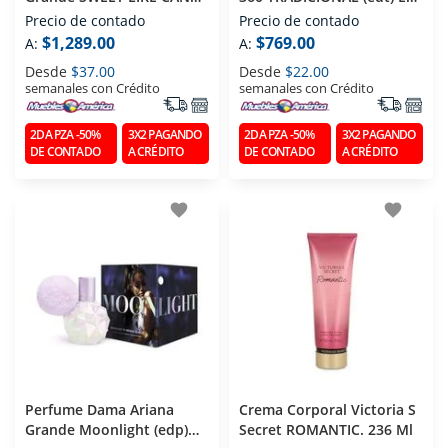
(edp) Eau De Parfum 100
De Toilette 100 Ml
Precio de contado
Precio de contado
Ml
$1,289.00
$769.00
A:
A:
Desde
$37.00
Desde
$22.00
semanales con Crédito
semanales con Crédito
2DA PZA -50%
3X2 PAGANDO
2DA PZA -50%
3X2 PAGANDO
DE CONTADO
A CRÉDITO
DE CONTADO
A CRÉDITO
favorite
favorite
Perfume Dama Ariana
Crema Corporal Victoria S
Grande Moonlight (edp)
Secret ROMANTIC. 236 Ml