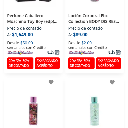
Perfume Caballero
Loción Corporal Ebc
Moschino Toy Boy (edp)
Collection BODY DISIRES
Eau De Parfum 100 Ml
BLACK 250 Ml
Precio de contado
Precio de contado
$1,649.00
$89.00
A:
A:
Desde
$50.00
Desde
$2.00
semanales con Crédito
semanales con Crédito
2DA PZA -50%
3X2 PAGANDO
2DA PZA -50%
3X2 PAGANDO
DE CONTADO
A CRÉDITO
DE CONTADO
A CRÉDITO
favorite
favorite