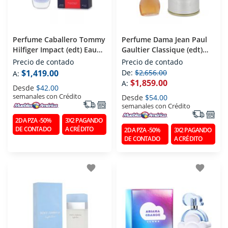
Perfume Caballero Tommy
Perfume Dama Jean Paul
Hilfiger Impact (edt) Eau
Gaultier Classique (edt)
De Toilette 100 Ml
Eau De Toilette 100 Ml
Precio de contado
Precio de contado
$1,419.00
De:
$2,656.00
A:
$1,859.00
A:
Desde
$42.00
semanales con Crédito
Desde
$54.00
semanales con Crédito
2DA PZA -50%
3X2 PAGANDO
DE CONTADO
A CRÉDITO
2DA PZA -50%
3X2 PAGANDO
DE CONTADO
A CRÉDITO
favorite
favorite