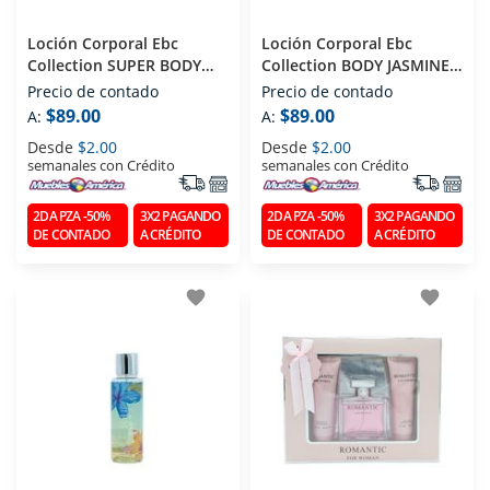
Loción Corporal Ebc
Loción Corporal Ebc
Collection SUPER BODY
Collection BODY JASMINE
250 Ml
250 Ml
Precio de contado
Precio de contado
$89.00
$89.00
A:
A:
Desde
$2.00
Desde
$2.00
semanales con Crédito
semanales con Crédito
2DA PZA -50%
3X2 PAGANDO
2DA PZA -50%
3X2 PAGANDO
DE CONTADO
A CRÉDITO
DE CONTADO
A CRÉDITO
favorite
favorite