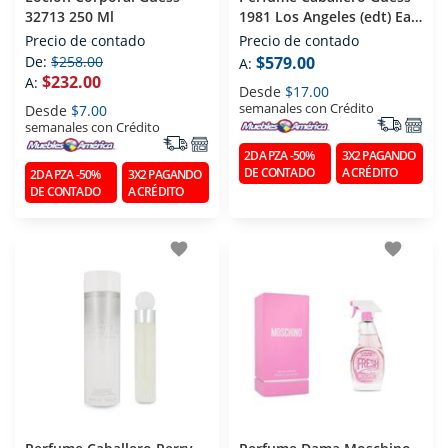
32713 250 Ml
1981 Los Angeles (edt) Eau
De Toilette 100 Ml
Precio de contado
Precio de contado
De:
$258.00
$579.00
A:
$232.00
A:
Desde
$17.00
semanales con Crédito
Desde
$7.00
semanales con Crédito
2DA PZA -50%
3X2 PAGANDO
DE CONTADO
A CRÉDITO
2DA PZA -50%
3X2 PAGANDO
DE CONTADO
A CRÉDITO
favorite
favorite