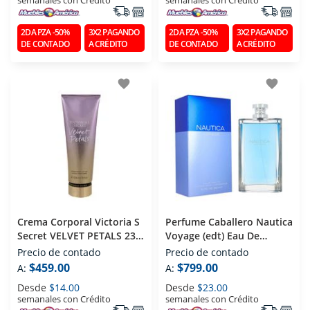
2DA PZA -50%
3X2 PAGANDO
2DA PZA -50%
3X2 PAGANDO
DE CONTADO
A CRÉDITO
DE CONTADO
A CRÉDITO
favorite
favorite
Crema Corporal Victoria S
Perfume Caballero Nautica
Secret VELVET PETALS 236
Voyage (edt) Eau De
Ml
Toilette 200 Ml
Precio de contado
Precio de contado
$459.00
$799.00
A:
A:
Desde
$14.00
Desde
$23.00
semanales con Crédito
semanales con Crédito