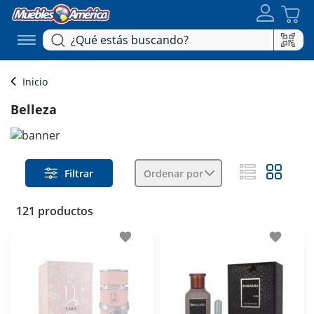
Inicio
Belleza
Filtrar
Ordenar por
121 productos
favorite
favorite