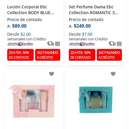
Loción Corporal Ebc
Set Perfume Dama Ebc
Collection BODY BLUE
Collection ROMANTIC 3
DREAM 250 Ml
PZS (edp) Eau De Parfum
Precio de contado
Precio de contado
100 Ml
$89.00
$249.00
A:
A:
Desde
$2.00
Desde
$7.00
semanales con Crédito
semanales con Crédito
2DA PZA -50%
3X2 PAGANDO
2DA PZA -50%
3X2 PAGANDO
DE CONTADO
A CRÉDITO
DE CONTADO
A CRÉDITO
favorite
favorite