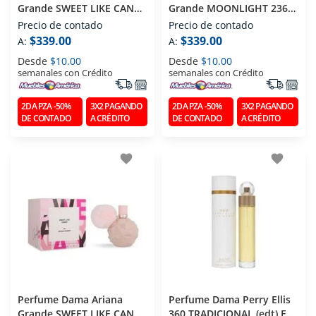
Grande SWEET LIKE CANDY
Grande MOONLIGHT 236
236 Ml
Ml
Precio de contado
Precio de contado
$339.00
$339.00
A:
A:
Desde
$10.00
Desde
$10.00
semanales con Crédito
semanales con Crédito
2DA PZA -50%
3X2 PAGANDO
2DA PZA -50%
3X2 PAGANDO
DE CONTADO
A CRÉDITO
DE CONTADO
A CRÉDITO
favorite
favorite
Perfume Dama Ariana
Perfume Dama Perry Ellis
Grande SWEET LIKE CANDY
360 TRADICIONAL (edt) Eau