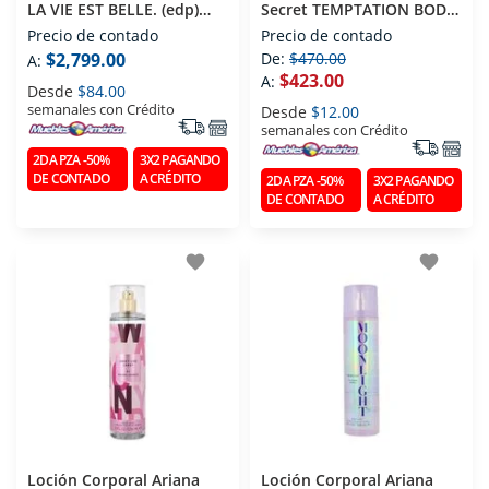
LA VIE EST BELLE. (edp)
Secret TEMPTATION BODY
Eau De Parfum 100 Ml
MIST 250 Ml
Precio de contado
Precio de contado
$2,799.00
De:
$470.00
A:
$423.00
A:
Desde
$84.00
semanales con Crédito
Desde
$12.00
semanales con Crédito
2DA PZA -50%
3X2 PAGANDO
DE CONTADO
A CRÉDITO
2DA PZA -50%
3X2 PAGANDO
DE CONTADO
A CRÉDITO
favorite
favorite
Loción Corporal Ariana
Loción Corporal Ariana