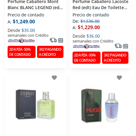
Perfume Caballero Mont
Perfume Caballero Lacoste
Blanc BLANC LEGEND (edt)
Red (edt) Eau De Toilette
Eau De Toilette 100 Ml
125 Ml
Precio de contado
Precio de contado
$1,249.00
De:
$1,536.00
A:
$1,229.00
A:
Desde
$35.00
semanales con Crédito
Desde
$36.00
semanales con Crédito
2DA PZA -50%
3X2 PAGANDO
DE CONTADO
A CRÉDITO
2DA PZA -50%
3X2 PAGANDO
DE CONTADO
A CRÉDITO
favorite
favorite