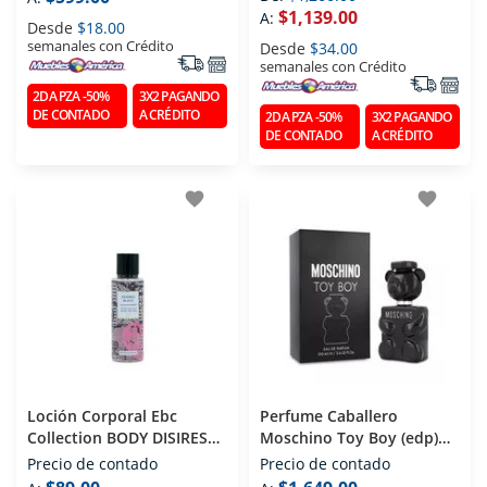
$1,139.00
A:
Desde
$18.00
semanales con Crédito
Desde
$34.00
semanales con Crédito
2DA PZA -50%
3X2 PAGANDO
DE CONTADO
A CRÉDITO
2DA PZA -50%
3X2 PAGANDO
DE CONTADO
A CRÉDITO
favorite
favorite
Loción Corporal Ebc
Perfume Caballero
Collection BODY DISIRES
Moschino Toy Boy (edp)
BLACK 250 Ml
Eau De Parfum 100 Ml
Precio de contado
Precio de contado