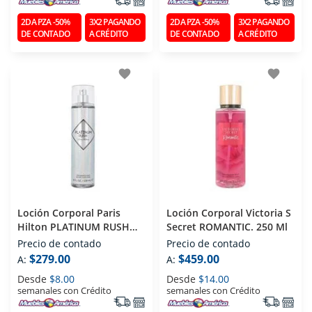
2DA PZA -50%
3X2 PAGANDO
2DA PZA -50%
3X2 PAGANDO
DE CONTADO
A CRÉDITO
DE CONTADO
A CRÉDITO
favorite
favorite
Loción Corporal Paris
Loción Corporal Victoria S
Hilton PLATINUM RUSH
Secret ROMANTIC. 250 Ml
236 Ml
Precio de contado
Precio de contado
$279.00
$459.00
A:
A:
Desde
$8.00
Desde
$14.00
semanales con Crédito
semanales con Crédito