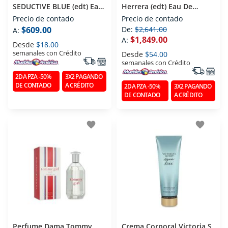
SEDUCTIVE BLUE (edt) Eau
Herrera (edt) Eau De
De Toilette 100 Ml
Toilette 100 Ml
Precio de contado
Precio de contado
$609.00
De:
$2,641.00
A:
$1,849.00
A:
Desde
$18.00
semanales con Crédito
Desde
$54.00
semanales con Crédito
2DA PZA -50%
3X2 PAGANDO
DE CONTADO
A CRÉDITO
2DA PZA -50%
3X2 PAGANDO
DE CONTADO
A CRÉDITO
favorite
favorite
Perfume Dama Tommy
Crema Corporal Victoria S