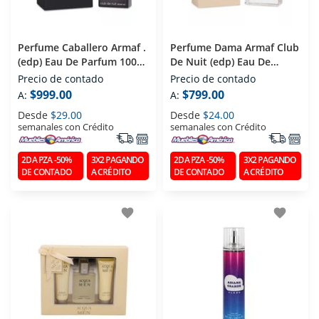
Perfume Caballero Armaf .
Perfume Dama Armaf Club
(edp) Eau De Parfum 100
De Nuit (edp) Eau De
Ml
Parfum 105 Ml
Precio de contado
Precio de contado
$999.00
$799.00
A:
A:
Desde
$29.00
Desde
$24.00
semanales con Crédito
semanales con Crédito
2DA PZA -50%
3X2 PAGANDO
2DA PZA -50%
3X2 PAGANDO
DE CONTADO
A CRÉDITO
DE CONTADO
A CRÉDITO
favorite
favorite