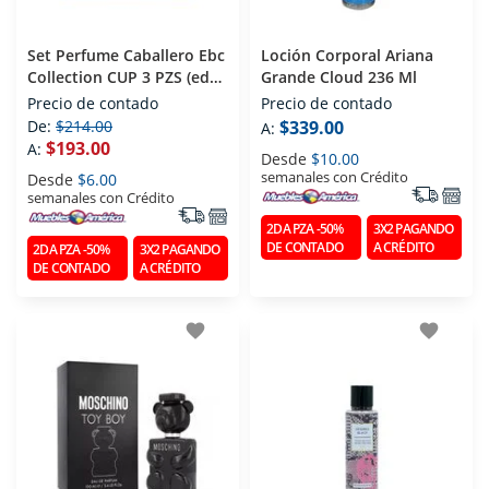
Set Perfume Caballero Ebc
Loción Corporal Ariana
Collection CUP 3 PZS (edp)
Grande Cloud 236 Ml
Eau De Parfum 100 Ml
Precio de contado
Precio de contado
De:
$214.00
$339.00
A:
$193.00
A:
Desde
$10.00
semanales con Crédito
Desde
$6.00
semanales con Crédito
2DA PZA -50%
3X2 PAGANDO
DE CONTADO
A CRÉDITO
2DA PZA -50%
3X2 PAGANDO
DE CONTADO
A CRÉDITO
favorite
favorite