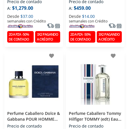
Eau De Parfum 100 Ml
Precio de contado
Precio de contado
$1,279.00
$459.00
A:
A:
Desde
$37.00
Desde
$14.00
semanales con Crédito
semanales con Crédito
2DA PZA -50%
3X2 PAGANDO
2DA PZA -50%
3X2 PAGANDO
DE CONTADO
A CRÉDITO
DE CONTADO
A CRÉDITO
favorite
favorite
Perfume Caballero Dolce &
Perfume Caballero Tommy
Gabbana POUR HOMME
Hilfiger TOMMY (edt) Eau
(edt) Eau De Toilette 125
De Toilette 100 Ml
Precio de contado
Precio de contado