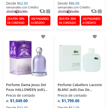
Desde
$62.00
Desde
$86.00
semanales con Crédito
semanales con Crédito
2DA PZA -50%
3X2 PAGANDO
2DA PZA -50%
3X2 PAGANDO
DE CONTADO
A CRÉDITO
DE CONTADO
A CRÉDITO
favorite
favorite
Perfume Dama Jesus Del
Perfume Caballero Lacoste
Pozo HALLOWEEN (edt)
BLANC (edt) Eau De
Eau De Toilette 100 Ml
Toilette 100 Ml
Precio de contado
Precio de contado
$1,049.00
$1,799.00
A:
A:
Desde
$32.00
Desde
$52.00