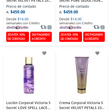
Secret VELVET PETALS 250
Secret PURE SEDUCTION
Ml
250 Ml
Precio de contado
Precio de contado
$459.00
$459.00
A:
A:
Desde
$14.00
Desde
$14.00
semanales con Crédito
semanales con Crédito
2DA PZA -50%
3X2 PAGANDO
2DA PZA -50%
3X2 PAGANDO
DE CONTADO
A CRÉDITO
DE CONTADO
A CRÉDITO
favorite
favorite
Loción Corporal Victoria S
Crema Corporal Victoria S
Secret LOVE SPELL LACE
Secret VELVET PETALS 236