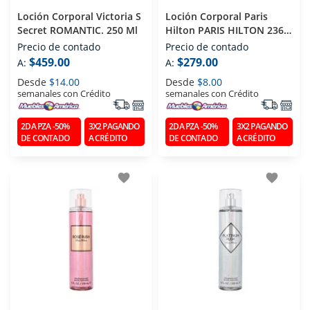
Loción Corporal Victoria S
Loción Corporal Paris
Secret ROMANTIC. 250 Ml
Hilton PARIS HILTON 236
Ml
Precio de contado
Precio de contado
$459.00
$279.00
A:
A:
Desde
$14.00
Desde
$8.00
semanales con Crédito
semanales con Crédito
2DA PZA -50%
3X2 PAGANDO
2DA PZA -50%
3X2 PAGANDO
DE CONTADO
A CRÉDITO
DE CONTADO
A CRÉDITO
favorite
favorite