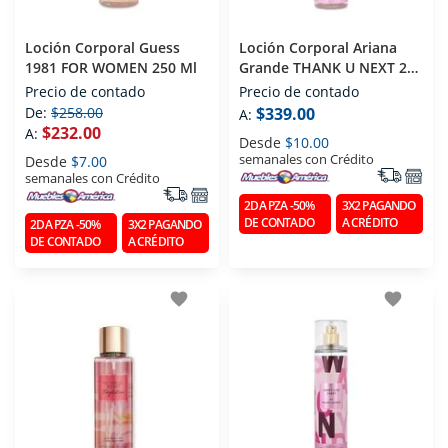
Loción Corporal Guess
Loción Corporal Ariana
1981 FOR WOMEN 250 Ml
Grande THANK U NEXT 236
Ml
Precio de contado
Precio de contado
De:
$258.00
$339.00
A:
$232.00
A:
Desde
$10.00
semanales con Crédito
Desde
$7.00
semanales con Crédito
2DA PZA -50%
3X2 PAGANDO
DE CONTADO
A CRÉDITO
2DA PZA -50%
3X2 PAGANDO
DE CONTADO
A CRÉDITO
favorite
favorite