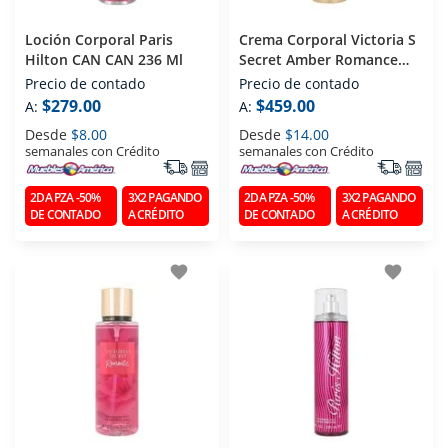
Loción Corporal Paris
Crema Corporal Victoria S
Hilton CAN CAN 236 Ml
Secret Amber Romance
236 Ml
Precio de contado
Precio de contado
$279.00
$459.00
A:
A:
Desde
$8.00
Desde
$14.00
semanales con Crédito
semanales con Crédito
2DA PZA -50%
3X2 PAGANDO
2DA PZA -50%
3X2 PAGANDO
DE CONTADO
A CRÉDITO
DE CONTADO
A CRÉDITO
favorite
favorite