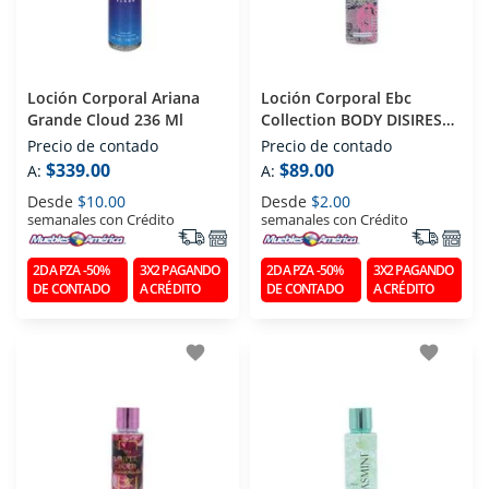
Loción Corporal Ariana
Loción Corporal Ebc
Grande Cloud 236 Ml
Collection BODY DISIRES
BLACK 250 Ml
Precio de contado
Precio de contado
$339.00
$89.00
A:
A:
Desde
$10.00
Desde
$2.00
semanales con Crédito
semanales con Crédito
2DA PZA -50%
3X2 PAGANDO
2DA PZA -50%
3X2 PAGANDO
DE CONTADO
A CRÉDITO
DE CONTADO
A CRÉDITO
favorite
favorite