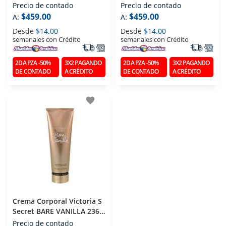
250 Ml
Ml
Precio de contado
Precio de contado
$459.00
$459.00
A:
A:
Desde
$14.00
Desde
$14.00
semanales con Crédito
semanales con Crédito
2DA PZA -50%
3X2 PAGANDO
2DA PZA -50%
3X2 PAGANDO
DE CONTADO
A CRÉDITO
DE CONTADO
A CRÉDITO
favorite
Crema Corporal Victoria S
Secret BARE VANILLA 236
Ml
Precio de contado