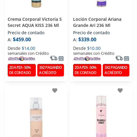
Crema Corporal Victoria S
Loción Corporal Ariana
Secret AQUA KISS 236 Ml
Grande Ari 236 Ml
Precio de contado
Precio de contado
$459.00
$339.00
A:
A:
Desde
$14.00
Desde
$10.00
semanales con Crédito
semanales con Crédito
2DA PZA -50%
3X2 PAGANDO
2DA PZA -50%
3X2 PAGANDO
DE CONTADO
A CRÉDITO
DE CONTADO
A CRÉDITO
favorite
favorite