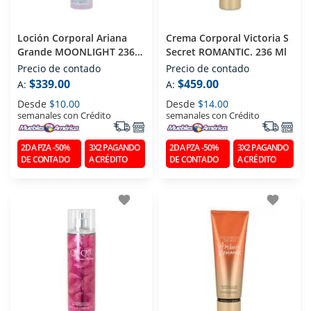
Loción Corporal Ariana
Crema Corporal Victoria S
Grande MOONLIGHT 236
Secret ROMANTIC. 236 Ml
Ml
Precio de contado
Precio de contado
$339.00
$459.00
A:
A:
Desde
$10.00
Desde
$14.00
semanales con Crédito
semanales con Crédito
2DA PZA -50%
3X2 PAGANDO
2DA PZA -50%
3X2 PAGANDO
DE CONTADO
A CRÉDITO
DE CONTADO
A CRÉDITO
favorite
favorite