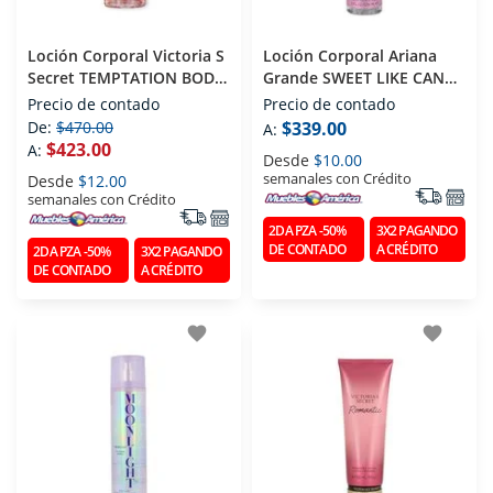
Loción Corporal Victoria S
Loción Corporal Ariana
Secret TEMPTATION BODY
Grande SWEET LIKE CANDY
MIST 250 Ml
236 Ml
Precio de contado
Precio de contado
De:
$470.00
$339.00
A:
$423.00
A:
Desde
$10.00
semanales con Crédito
Desde
$12.00
semanales con Crédito
2DA PZA -50%
3X2 PAGANDO
DE CONTADO
A CRÉDITO
2DA PZA -50%
3X2 PAGANDO
DE CONTADO
A CRÉDITO
favorite
favorite