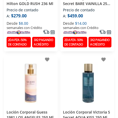
Hilton GOLD RUSH 236 Ml
Secret BARE VAINILLA 250
Ml
Precio de contado
Precio de contado
$279.00
$459.00
A:
A:
Desde
$8.00
Desde
$14.00
semanales con Crédito
semanales con Crédito
2DA PZA -50%
3X2 PAGANDO
2DA PZA -50%
3X2 PAGANDO
DE CONTADO
A CRÉDITO
DE CONTADO
A CRÉDITO
favorite
favorite
Loción Corporal Guess
Loción Corporal Victoria S
1981 LOS ANGELES 250 Ml
Secret AQUA KISS 250 Ml