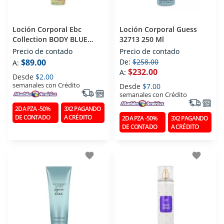
Loción Corporal Ebc
Loción Corporal Guess
Collection BODY BLUE
32713 250 Ml
DREAM 250 Ml
Precio de contado
Precio de contado
$89.00
De:
$258.00
A:
$232.00
A:
Desde
$2.00
semanales con Crédito
Desde
$7.00
semanales con Crédito
2DA PZA -50%
3X2 PAGANDO
DE CONTADO
A CRÉDITO
2DA PZA -50%
3X2 PAGANDO
DE CONTADO
A CRÉDITO
favorite
favorite