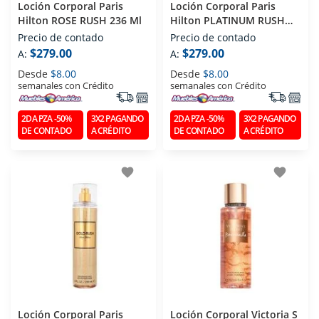
Loción Corporal Paris
Loción Corporal Paris
Hilton ROSE RUSH 236 Ml
Hilton PLATINUM RUSH
236 Ml
Precio de contado
Precio de contado
$279.00
$279.00
A:
A:
Desde
$8.00
Desde
$8.00
semanales con Crédito
semanales con Crédito
2DA PZA -50%
3X2 PAGANDO
2DA PZA -50%
3X2 PAGANDO
DE CONTADO
A CRÉDITO
DE CONTADO
A CRÉDITO
favorite
favorite
Loción Corporal Paris
Loción Corporal Victoria S