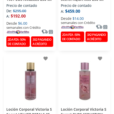
Precio de contado
Precio de contado
De:
$295.00
$459.00
A:
$192.00
A:
Desde
$14.00
semanales con Crédito
Desde
$6.00
semanales con Crédito
2DA PZA -50%
3X2 PAGANDO
DE CONTADO
A CRÉDITO
2DA PZA -50%
3X2 PAGANDO
DE CONTADO
A CRÉDITO
favorite
favorite
Loción Corporal Victoria S
Loción Corporal Victoria S