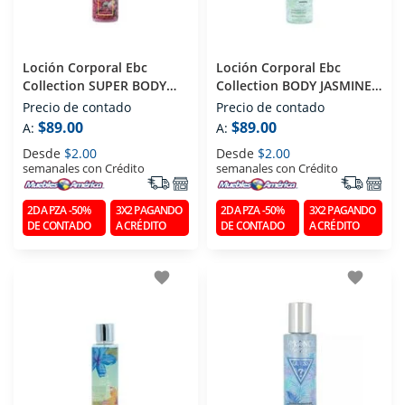
Loción Corporal Ebc
Loción Corporal Ebc
Collection SUPER BODY
Collection BODY JASMINE
250 Ml
250 Ml
Precio de contado
Precio de contado
$89.00
$89.00
A:
A:
Desde
$2.00
Desde
$2.00
semanales con Crédito
semanales con Crédito
2DA PZA -50%
3X2 PAGANDO
2DA PZA -50%
3X2 PAGANDO
DE CONTADO
A CRÉDITO
DE CONTADO
A CRÉDITO
favorite
favorite