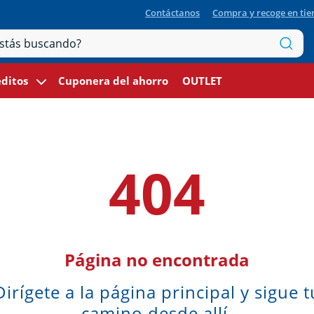
Contáctanos
Compra y recoge en ti
ditos
Cuponera del ahorro
OUTLET
404
Página no encontrada
Dirígete a la página principal y sigue t
camino desde allí.