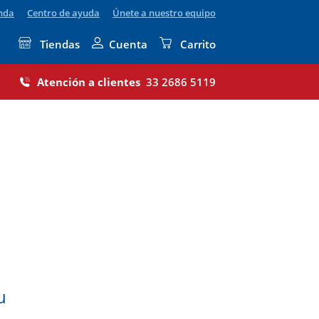
enda
Centro de ayuda
Únete a nuestro equipo
Tiendas
Cuenta
Carrito
Atención a clientes
33 2686 5119
u