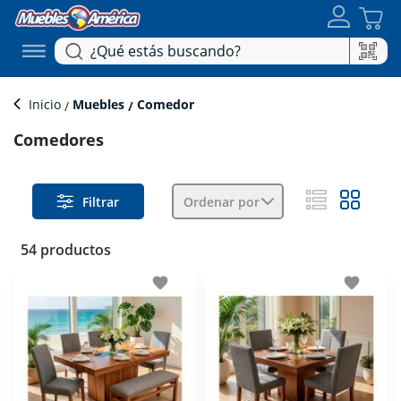
Inicio
Muebles
Comedor
Comedores
Filtrar
Ordenar por
54 productos
favorite
favorite