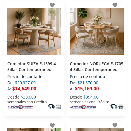
favorite
favorite
Comedor SUIZA F-1399 4
Comedor NORUEGA F-1705
Sillas Contemporaneo
4 Sillas Contemporaneo
Precio de contado
Precio de contado
De:
$20,927.00
De:
$21,670.00
$14,649.00
$15,169.00
A:
A:
Desde
$380.00
Desde
$394.00
semanales con Crédito
semanales con Crédito
favorite
favorite