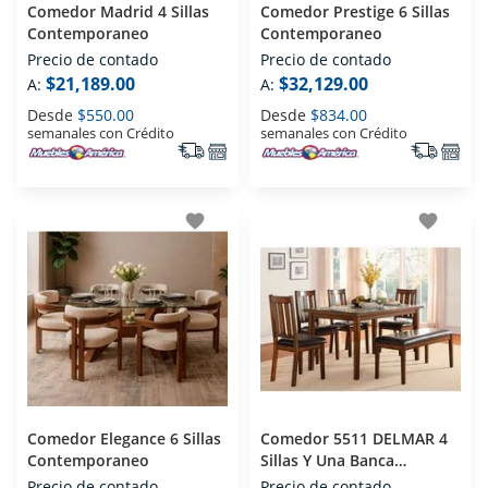
Comedor Madrid 4 Sillas
Comedor Prestige 6 Sillas
Contemporaneo
Contemporaneo
Precio de contado
Precio de contado
$21,189.00
$32,129.00
A:
A:
Desde
$550.00
Desde
$834.00
semanales con Crédito
semanales con Crédito
favorite
favorite
Comedor Elegance 6 Sillas
Comedor 5511 DELMAR 4
Contemporaneo
Sillas Y Una Banca
Contemporaneo
Precio de contado
Precio de contado