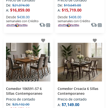
Precio de contado
Precio de contado
De:
$21,074.00
De:
$19,649.00
$16,859.00
$15,719.00
A:
A:
Desde
$438.00
Desde
$408.00
semanales con Crédito
semanales con Crédito
favorite
favorite
Comedor 106591-S7 6
Comedor Croacia 6 Sillas
Sillas Contemporaneo
Contemporaneo
Precio de contado
Precio de contado
De:
$25,132.00
$7,149.00
A: