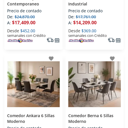
Contemporaneo
Industrial
Precio de contado
Precio de contado
De:
$24,870.00
De:
$17,761.00
$17,409.00
$14,209.00
A:
A:
Desde
$452.00
Desde
$369.00
semanales con Crédito
semanales con Crédito
favorite
favorite
Comedor Ankara 6 Sillas
Comedor Berna 6 Sillas
Moderno
Moderno