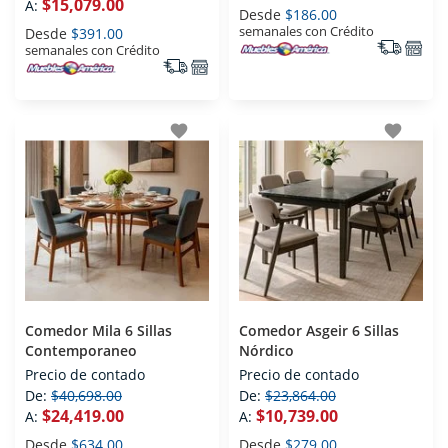
$15,079.00
A:
Desde
$186.00
semanales con Crédito
Desde
$391.00
semanales con Crédito
favorite
favorite
Comedor Mila 6 Sillas
Comedor Asgeir 6 Sillas
Contemporaneo
Nórdico
Precio de contado
Precio de contado
De:
$40,698.00
De:
$23,864.00
$24,419.00
$10,739.00
A:
A:
Desde
$634.00
Desde
$279.00