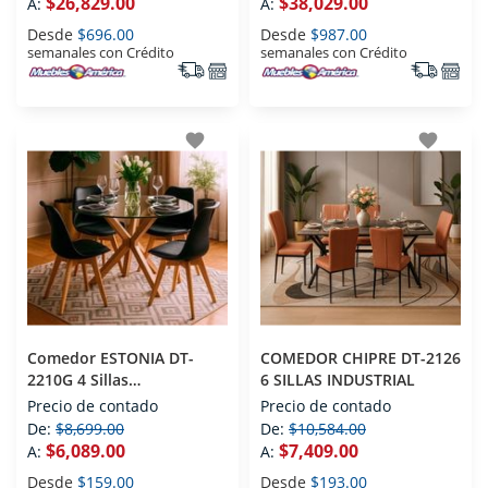
$26,829.00
$38,029.00
A:
A:
Desde
$696.00
Desde
$987.00
semanales con Crédito
semanales con Crédito
favorite
favorite
Comedor ESTONIA DT-
COMEDOR CHIPRE DT-2126
2210G 4 Sillas
6 SILLAS INDUSTRIAL
Contemporaneo
Precio de contado
Precio de contado
De:
$8,699.00
De:
$10,584.00
$6,089.00
$7,409.00
A:
A:
Desde
$159.00
Desde
$193.00