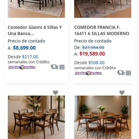
Comedor Gianni 4 Sillas Y
COMEDOR FRANCIA F-
Una Banca
16411 6 SILLAS MODERNO
Contemporaneo
Precio de contado
Precio de contado
$8,699.00
De:
$27,984.00
A:
$19,589.00
A:
Desde
$217.00
semanales con Crédito
Desde
$508.00
semanales con Crédito
favorite
favorite