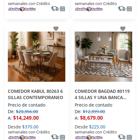
semanales con Crédito
semanales con Crédito
favorite
favorite
COMEDOR KABUL 80263 6
COMEDOR BAGDAD 80119
SILLAS CONTEMPORANEO
4 SILLAS Y UNA BANCA
CONTEMPORANEO
Precio de contado
Precio de contado
De:
$20,356.00
De:
$12,399.00
$14,249.00
$8,679.00
A:
A:
Desde
$370.00
Desde
$225.00
semanales con Crédito
semanales con Crédito