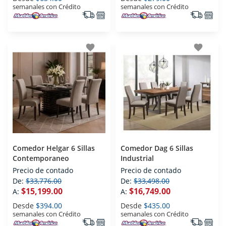
semanales con Crédito
semanales con Crédito
favorite
favorite
Comedor Helgar 6 Sillas
Comedor Dag 6 Sillas
Contemporaneo
Industrial
Precio de contado
Precio de contado
De:
$33,776.00
De:
$33,498.00
$15,199.00
$16,749.00
A:
A:
Desde
$394.00
Desde
$435.00
semanales con Crédito
semanales con Crédito