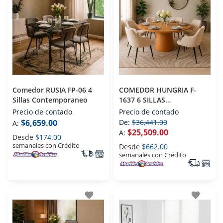
Comedor RUSIA FP-06 4
COMEDOR HUNGRIA F-
Sillas Contemporaneo
1637 6 SILLAS
CONTEMPORANEO
Precio de contado
Precio de contado
$6,659.00
De:
$36,441.00
A:
$25,509.00
A:
Desde
$174.00
semanales con Crédito
Desde
$662.00
semanales con Crédito
favorite
favorite