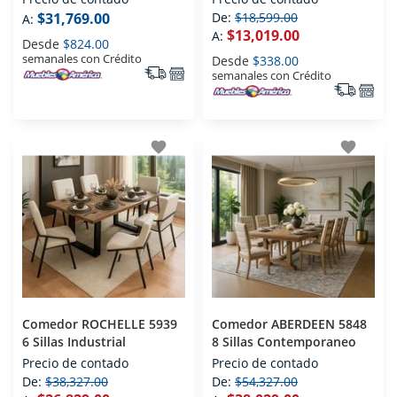
$31,769.00
De:
$18,599.00
A:
$13,019.00
A:
Desde
$824.00
semanales con Crédito
Desde
$338.00
semanales con Crédito
favorite
favorite
Comedor ROCHELLE 5939
Comedor ABERDEEN 5848
6 Sillas Industrial
8 Sillas Contemporaneo
Precio de contado
Precio de contado
De:
$38,327.00
De:
$54,327.00