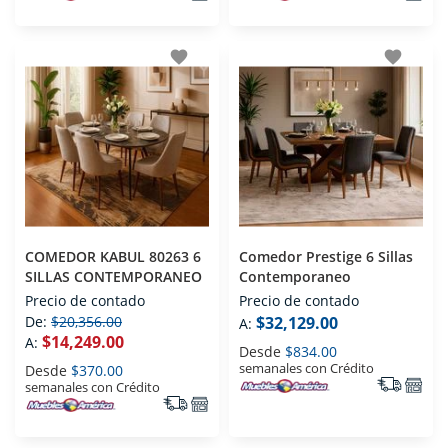
favorite
favorite
COMEDOR KABUL 80263 6
Comedor Prestige 6 Sillas
SILLAS CONTEMPORANEO
Contemporaneo
Precio de contado
Precio de contado
De:
$20,356.00
$32,129.00
A:
$14,249.00
A:
Desde
$834.00
semanales con Crédito
Desde
$370.00
semanales con Crédito