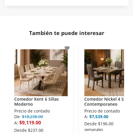
norma de Muebles América.
Protegemos la seguridad de información y
En Muebles América nos interesa tu satisfacción.
comunicación de nuestros clientes.
Si necesitas mayor detalle de tu garantía,
consulta los términos y condiciones
aquí
.
Contamos con:
También te puede interesar
- Certificados de seguridad SSL y Encriptación 3D.
- Sello de confianza correspondiente,
favorite
disposiciones legales y Códigos de Ética de la
Asociación Mexicana de Internet (AIMX).
- Nos encontramos en la lista de socios Activos de
la Asociación de Internet.MX.
Comedor Kent 6 Sillas
Comedor Nickel 4 Sillas
Moderno
Contemporaneo
Precio de contado
Precio de contado
De:
$18,238.00
A:
$7,539.00
$9,119.00
A:
Desde
$196.00
semanales
Desde
$237.00