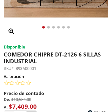
zoom_in
Disponible
COMEDOR CHIPRE DT-2126 6 SILLAS
INDUSTRIAL
SKU#: 893A00001
Valoración
Precio de contado
De:
$10,584.00
$7,409.00
A: