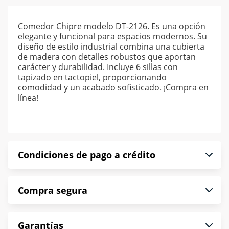
Comedor Chipre modelo DT-2126. Es una opción
elegante y funcional para espacios modernos. Su
diseño de estilo industrial combina una cubierta
de madera con detalles robustos que aportan
carácter y durabilidad. Incluye 6 sillas con
tapizado en tactopiel, proporcionando
comodidad y un acabado sofisticado. ¡Compra en
línea!
Condiciones de pago a crédito
Precio calculado a 52 semanas abonando
Compra segura
puntualmente. Al finalizar tu compra generas el
2% en monedero electrónico.
En Muebles América te informamos que tu
*Sujeto a aprobación de crédito conforme a
Garantías
compra es segura de principio a fin.