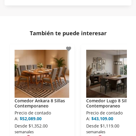
norma de Muebles América.
Protegemos la seguridad de información y
En Muebles América nos interesa tu satisfacción.
comunicación de nuestros clientes.
Si necesitas mayor detalle de tu garantía,
consulta los términos y condiciones
aquí
.
Contamos con:
También te puede interesar
- Certificados de seguridad SSL y Encriptación 3D.
- Sello de confianza correspondiente,
favorite
disposiciones legales y Códigos de Ética de la
Asociación Mexicana de Internet (AIMX).
- Nos encontramos en la lista de socios Activos de
la Asociación de Internet.MX.
Comedor Ankara 8 Sillas
Comedor Lugo 8 Sillas
Contemporaneo
Contemporaneo
Precio de contado
Precio de contado
A:
$52,089.00
A:
$43,109.00
Desde
$1,352.00
Desde
$1,119.00
semanales
semanales