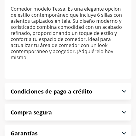
Comedor modelo Tessa. Es una elegante opción
de estilo contemporáneo que incluye 6 sillas con
asientos tapizados en tela. Su diseño moderno y
sofisticado combina comodidad con un acabado
refinado, proporcionando un toque de estilo y
confort a tu espacio de comedor. Ideal para
actualizar tu área de comedor con un look
contemporáneo y acogedor. ¡Adquiérelo hoy
mismo!
Condiciones de pago a crédito
Precio calculado a 52 semanas abonando
Compra segura
puntualmente. Al finalizar tu compra generas el
2% en monedero electrónico.
En Muebles América te informamos que tu
*Sujeto a aprobación de crédito conforme a
Garantías
compra es segura de principio a fin.