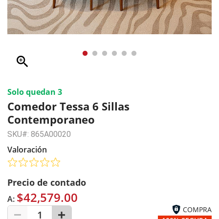
zoom_in
Solo quedan 3
Comedor Tessa 6 Sillas
Contemporaneo
SKU#: 865A00020
Valoración
Precio de contado
$42,579.00
A:
COMPRA
1