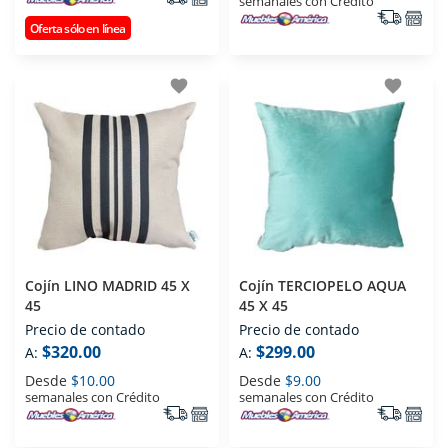
semanales con Crédito
Oferta sólo en línea
favorite
favorite
Cojín LINO MADRID 45 X
Cojín TERCIOPELO AQUA
45
45 X 45
Precio de contado
Precio de contado
$320.00
$299.00
A:
A:
Desde
$10.00
Desde
$9.00
semanales con Crédito
semanales con Crédito