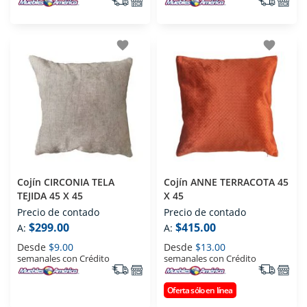
favorite
favorite
Cojín CIRCONIA TELA
Cojín ANNE TERRACOTA 45
TEJIDA 45 X 45
X 45
Precio de contado
Precio de contado
$299.00
$415.00
A:
A:
Desde
$9.00
Desde
$13.00
semanales con Crédito
semanales con Crédito
Oferta sólo en línea