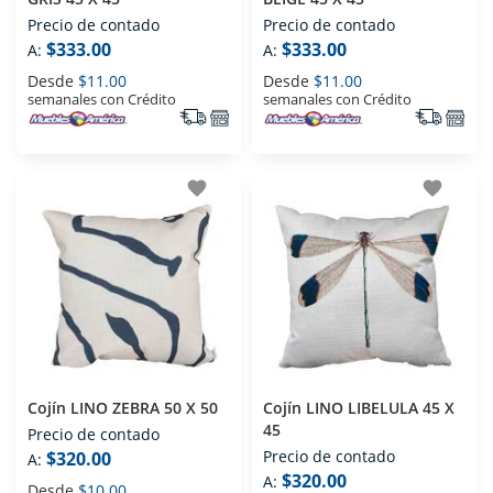
Precio de contado
Precio de contado
$333.00
$333.00
A:
A:
Desde
$11.00
Desde
$11.00
semanales con Crédito
semanales con Crédito
favorite
favorite
Cojín LINO ZEBRA 50 X 50
Cojín LINO LIBELULA 45 X
45
Precio de contado
Precio de contado
$320.00
A:
$320.00
A:
Desde
$10.00