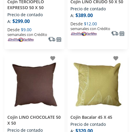
Cojín TERCIOPELO
Cojín LINO CRUDO 50 X 50
EXPRESSO 50 X 50
Precio de contado
Precio de contado
$389.00
A:
$299.00
A:
Desde
$12.00
semanales con Crédito
Desde
$9.00
semanales con Crédito
favorite
favorite
Cojín LINO CHOCOLATE 50
Cojín Bacalar 45 X 45
X 50
Precio de contado
Precio de contado
$320.00
A: