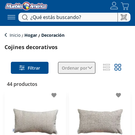
Inicio
Hogar
Decoración
Cojines decorativos
Filtrar
Ordenar por
44 productos
favorite
favorite