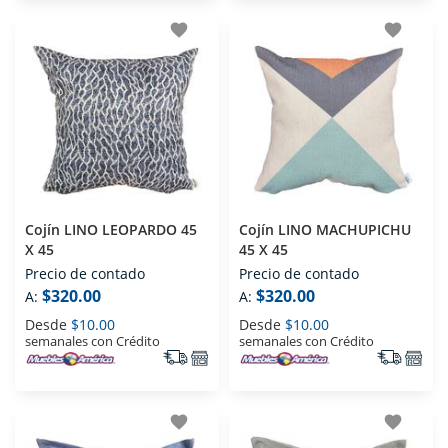
favorite
favorite
Cojín LINO LEOPARDO 45
Cojín LINO MACHUPICHU
X 45
45 X 45
Precio de contado
Precio de contado
$320.00
$320.00
A:
A:
Desde
$10.00
Desde
$10.00
semanales con Crédito
semanales con Crédito
favorite
favorite