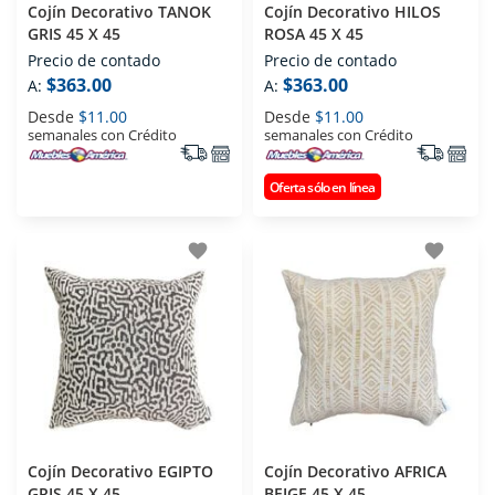
Cojín Decorativo TANOK
Cojín Decorativo HILOS
GRIS 45 X 45
ROSA 45 X 45
Precio de contado
Precio de contado
$363.00
$363.00
A:
A:
Desde
$11.00
Desde
$11.00
semanales con Crédito
semanales con Crédito
Oferta sólo en línea
favorite
favorite
Cojín Decorativo EGIPTO
Cojín Decorativo AFRICA
GRIS 45 X 45
BEIGE 45 X 45