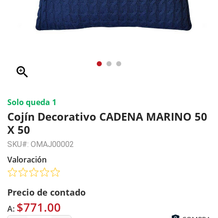
zoom_in
Solo queda 1
Cojín Decorativo CADENA MARINO 50
X 50
SKU#: OMAJ00002
Valoración
Precio de contado
$771.00
A: