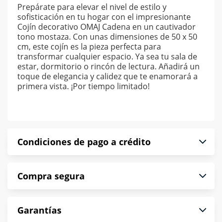
Prepárate para elevar el nivel de estilo y
sofisticación en tu hogar con el impresionante
Cojín decorativo OMAJ Cadena en un cautivador
tono mostaza. Con unas dimensiones de 50 x 50
cm, este cojín es la pieza perfecta para
transformar cualquier espacio. Ya sea tu sala de
estar, dormitorio o rincón de lectura. Añadirá un
toque de elegancia y calidez que te enamorará a
primera vista. ¡Por tiempo limitado!
Condiciones de pago a crédito
Precio calculado a 52 semanas abonando
Compra segura
puntualmente. Al finalizar tu compra generas el
2% en monedero electrónico.
En Muebles América te informamos que tu
*Sujeto a aprobación de crédito conforme a
Garantías
compra es segura de principio a fin.
norma de Muebles América.