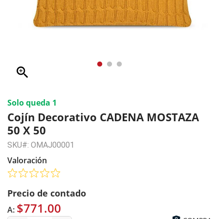
zoom_in
Solo queda 1
Cojín Decorativo CADENA MOSTAZA
50 X 50
SKU#: OMAJ00001
Valoración
Precio de contado
$771.00
A: