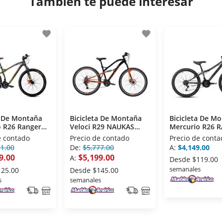
También te puede interesar
favorite
favorite
a De Montaña
Bicicleta De Montaña
Bicicleta De M
o R26 Ranger
Veloci R29 NAUKAS
Mercurio R26 
PRO Negro
R26 Gris
e contado
Precio de contado
Precio de conta
11.00
De:
$5,777.00
A:
$4,149.00
9.00
$5,199.00
A:
Desde
$119.00
semanales
125.00
Desde
$145.00
s
semanales