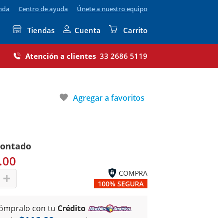
enda
Centro de ayuda
Únete a nuestro equipo
Tiendas
Cuenta
Carrito
Atención a clientes
33 2686 5119
favorite
Agregar a favoritos
contado
.00
COMPRA
100% SEGURA
ómpralo con tu
Crédito