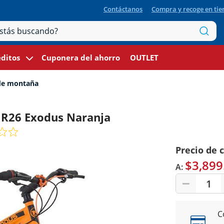
Contáctanos
Compra y recoge en ti
ditos
Cuponera del ahorro
OUTLET
 de montaña
 R26 Exodus Naranja
Precio de 
$3,899
A:
1
C