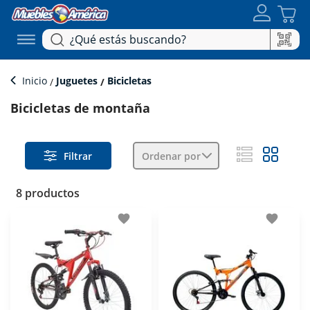
Inicio
Juguetes
Bicicletas
Bicicletas de montaña
Filtrar
Ordenar por
8 productos
favorite
favorite