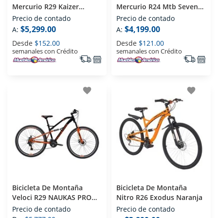
Mercurio R29 Kaizer
Mercurio R24 Mtb Seven
Naranja
Gris
Precio de contado
Precio de contado
$5,299.00
$4,199.00
A:
A:
Desde
$152.00
Desde
$121.00
semanales con Crédito
semanales con Crédito
favorite
favorite
Bicicleta De Montaña
Bicicleta De Montaña
Veloci R29 NAUKAS PRO
Nitro R26 Exodus Naranja
Negro
Precio de contado
Precio de contado