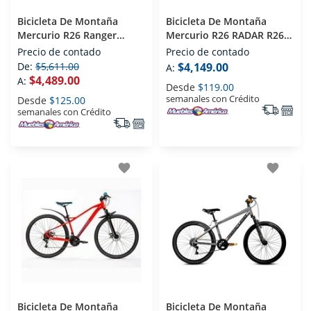
Bicicleta De Montaña
Bicicleta De Montaña
Mercurio R26 Ranger
Mercurio R26 RADAR R26
Verde
Gris
Precio de contado
Precio de contado
De:
$5,611.00
$4,149.00
A:
$4,489.00
A:
Desde
$119.00
semanales con Crédito
Desde
$125.00
semanales con Crédito
favorite
favorite
Bicicleta De Montaña
Bicicleta De Montaña