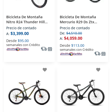
Bicicleta De Montaña
Bicicleta De Montaña
Nitro R24 Thunder Hill
Mercurio R29 Ds Ztx
Rojo
Naranja
Precio de contado
Precio de contado
$3,399.00
De:
$4,510.00
A:
$4,059.00
A:
Desde
$95.00
semanales con Crédito
Desde
$113.00
semanales con Crédito
favorite
favorite