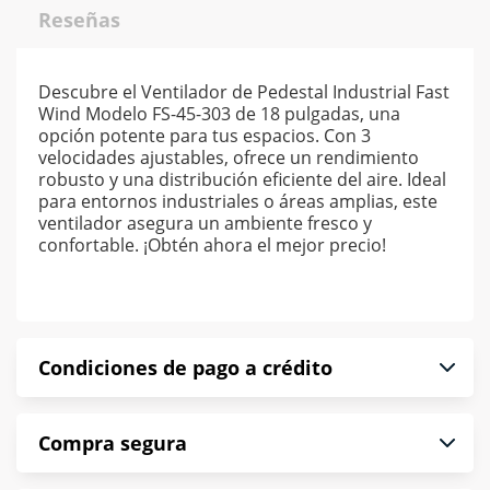
Reseñas
Descubre el Ventilador de Pedestal Industrial Fast
Wind Modelo FS-45-303 de 18 pulgadas, una
opción potente para tus espacios. Con 3
velocidades ajustables, ofrece un rendimiento
robusto y una distribución eficiente del aire. Ideal
para entornos industriales o áreas amplias, este
ventilador asegura un ambiente fresco y
confortable. ¡Obtén ahora el mejor precio!
Condiciones de pago a crédito
Precio calculado a 52 semanas abonando
Compra segura
puntualmente. Al finalizar tu compra generas el
2% en monedero electrónico.