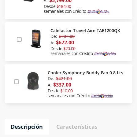
$5,799.00
A:
Desde
$184.00
semanales con Crédito
Calefactor Travel Aire TAE1200QX
De:
$707.00
$672.00
A:
Desde
$20.00
semanales con Crédito
Cooler Symphony Buddy Fan 0.8 Lts
De:
$421.00
$337.00
A:
Desde
$10.00
semanales con Crédito
Descripción
Características