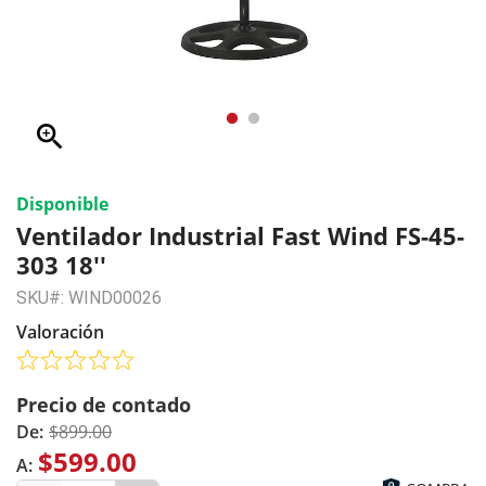
zoom_in
Disponible
Ventilador Industrial Fast Wind FS-45-
303 18''
SKU#: WIND00026
Valoración
Precio de contado
De:
$899.00
$599.00
A: