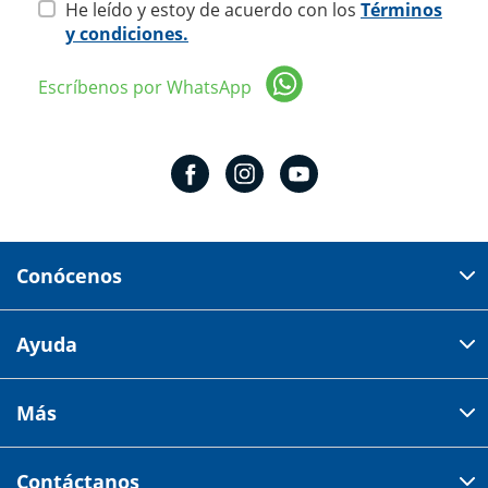
He leído y estoy de acuerdo con los
Términos
y condiciones.
Escríbenos por WhatsApp
Conócenos
Domicilio del corporativo:
Ayuda
Av 18 de marzo # 309. Colonia la Nogalera.
Código postal 44470 Guadalajara, Jalisco, México
Cómo comprar
Más
Tiendas
Credilana
Facturación electrónica
Aviso de privacidad
Centro de ayuda
Contáctanos