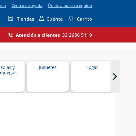
enda
Centro de ayuda
Únete a nuestro equipo
Tiendas
Cuenta
Carrito
Atención a clientes
33 2686 5119
solas y
Juguetes
Hogar
Coc
eojuegos