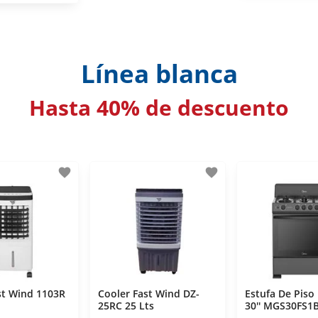
Línea blanca
Hasta 40% de descuento
favorite
favorite
st Wind 1103R
Cooler Fast Wind DZ-
Estufa De Piso
25RC 25 Lts
30'' MGS30FS1
Quemadores