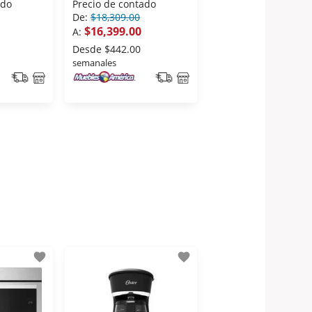
ado
Precio de contado
Precio de contado
De:
$18,309.00
De:
$1,499.00
$16,399.00
$999.00
A:
A:
Desde
$442.00
Desde
$38.00
semanales
semanales
favorite
favorite