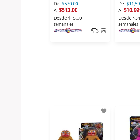
De:
$570.00
De:
$11,59
$513.00
$10,99
A:
A:
Desde
$15.00
Desde
$34
semanales
semanales
favorite