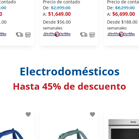
 contado
Precio de contado
Precio de cont
.00
De:
$2,399.00
De:
$8,299.00
0
$1,649.00
$6,699.00
A:
A:
.00
Desde
$56.00
Desde
$188.00
semanales
semanales
Electrodomésticos
Hasta 45% de descuento
favorite
favorite