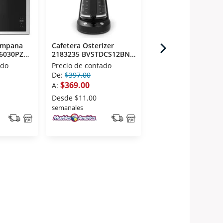
ampana
Cafetera Osterizer
Wafflera Taurus La
6030PZ
2183235 BVSTDCS12BN
Waffle Perfect Tan
12 Tazas Negro
Blanco
ado
Precio de contado
Precio de contado
De:
$397.00
De:
$396.00
$369.00
$369.00
A:
A:
Desde
$11.00
Desde
$11.00
semanales
semanales