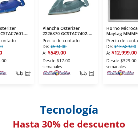
sterizer
Plancha Osterizer
Horno Microc
GCSTAC7601-
2226870 GCSTAC7402-
Maytag MMMF
ica Azul
013 Ceramica Verde
1.1 Pies Acero
 contado
Precio de contado
Precio de cont
Inoxidable
00
De:
$594.00
De:
$13,589.00
0
$549.00
$12,999.00
A:
A:
.00
Desde
$17.00
Desde
$329.00
semanales
semanales
Tecnología
Hasta 30% de descuento