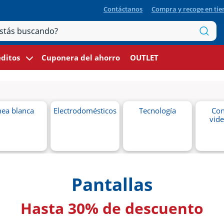
Contáctanos
Compra y recoge en ti
ditos
Cuponera del ahorro
OUTLET
nea blanca
Electrodomésticos
Tecnología
Con
vid
Pantallas
Hasta 30% de descuento