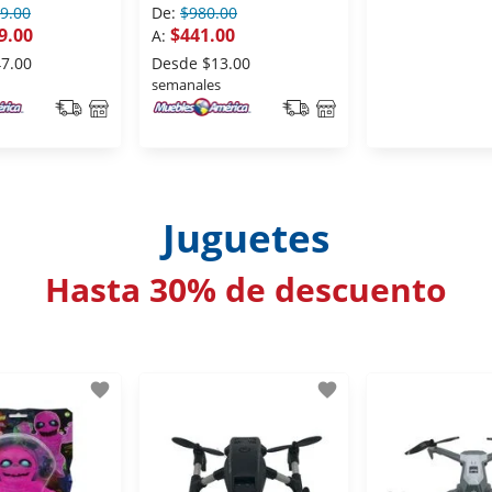
9.00
De:
$980.00
9.00
$441.00
A:
7.00
Desde
$13.00
semanales
Juguetes
Hasta 30% de descuento
favorite
favorite