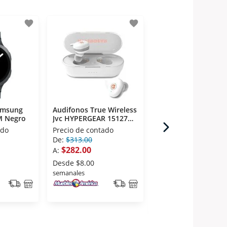
favorite
favorite
amsung
Audifonos True Wireless
Pantalla Hisense
 Negro
Jvc HYPERGEAR 15127
43A65NV 43 Pulgad
Blanco
LED
ado
Precio de contado
Precio de contado
De:
$313.00
De:
$5,799.00
$282.00
$4,299.00
A:
A:
Desde
$8.00
Desde
$124.00
semanales
semanales
Balón de regalo a crédito