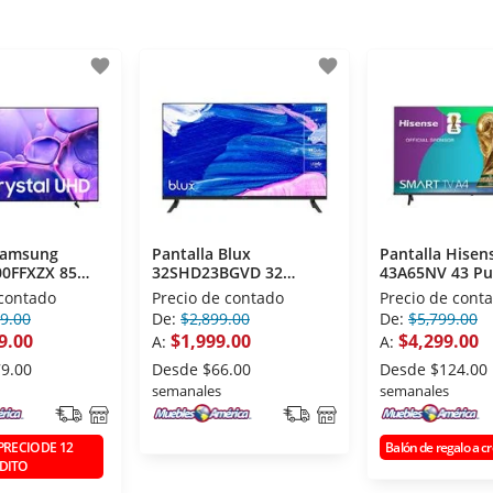
favorite
favorite
Samsung
Pantalla Blux
Pantalla Hisen
0FFXZX 85
32SHD23BGVD 32
43A65NV 43 Pu
Crystal
Pulgadas LED
LED
 contado
Precio de contado
Precio de cont
9.00
De:
$2,899.00
De:
$5,799.00
9.00
$1,999.00
$4,299.00
A:
A:
9.00
Desde
$66.00
Desde
$124.00
semanales
semanales
PRECIO DE 12
Balón de regalo a cr
DITO