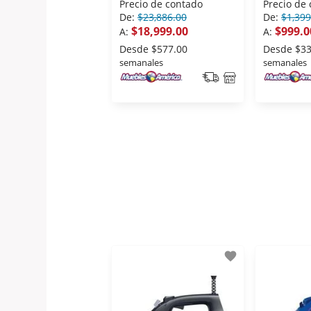
Precio de contado
Precio de
De:
$23,886.00
De:
$1,399
$18,999.00
$999.0
A:
A:
Desde
$577.00
Desde
$33
semanales
semanales
favorite