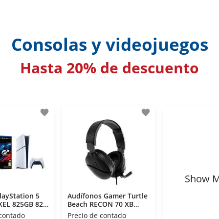
Consolas y videojuegos
Hasta 20% de descuento
favorite
favorite
Show M
layStation 5
Audífonos Gamer Turtle
XEL 825GB 825
Beach RECON 70 XB
WHITE DJ Celular
 contado
Precio de contado