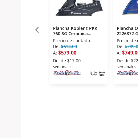
Plancha Koblenz PKK-
Plancha O
760 SG Ceramica
2226872 
Antiadherente Con
013 Ceram
Precio de contado
Precio de
Tecnologia Keramik Gris
De:
$614.00
De:
$789.
$579.00
$749.0
A:
A:
Desde
$17.00
Desde
$22
semanales
semanales