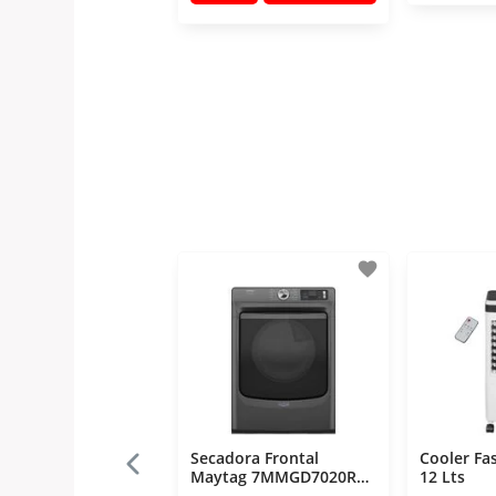
favorite
Secadora Frontal
Cooler Fa
Maytag 7MMGD7020RU
12 Lts
23 Kg