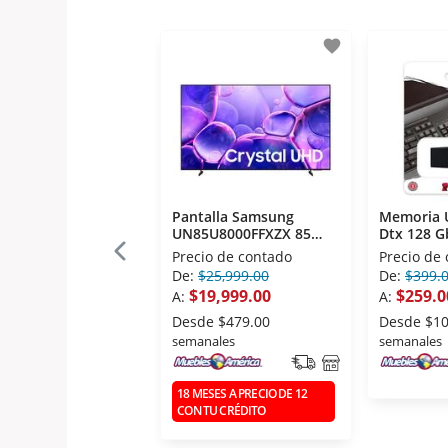
favorite
Pantalla Samsung
Memoria 
UN85U8000FFXZX 85
Dtx 128 G
Pulgadas Crystal
Precio de contado
Precio de
De:
$25,999.00
De:
$399.
$19,999.00
$259.0
A:
A:
Desde
$479.00
Desde
$10
semanales
semanales
18 MESES A PRECIO DE 12
CON TU CRÉDITO