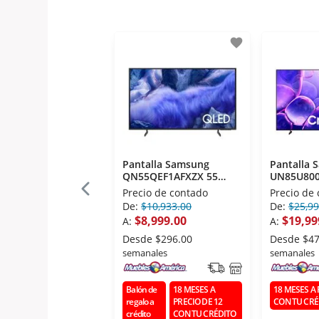
favorite
Pantalla Samsung
Pantalla 
QN55QEF1AFXZX 55
UN85U800
Pulgadas QLED
Pulgadas 
Precio de contado
Precio de
De:
$10,933.00
De:
$25,99
$8,999.00
$19,99
A:
A:
Desde
$296.00
Desde
$47
semanales
semanales
Balón de
18 MESES A
18 MESES A 
regalo a
PRECIO DE 12
CON TU CRÉ
crédito
CON TU CRÉDITO