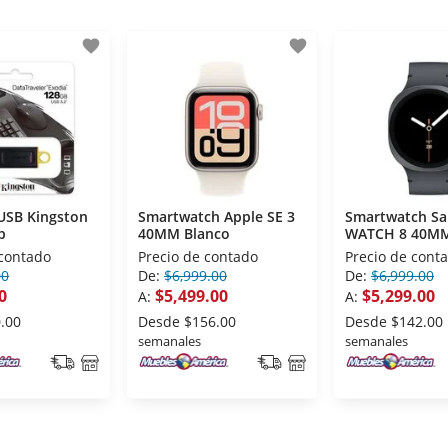
favorite
favorite
USB Kingston
Smartwatch Apple SE 3
Smartwatch S
b
40MM Blanco
WATCH 8 40MM
 contado
Precio de contado
Precio de cont
00
De:
$6,999.00
De:
$6,999.00
0
$5,499.00
$5,299.00
A:
A:
.00
Desde
$156.00
Desde
$142.00
semanales
semanales