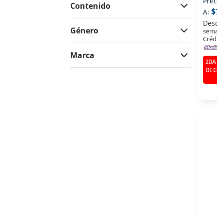
Prec
Contenido
$
A:
Des
Género
sema
Créd
Marca
2DA 
DE 