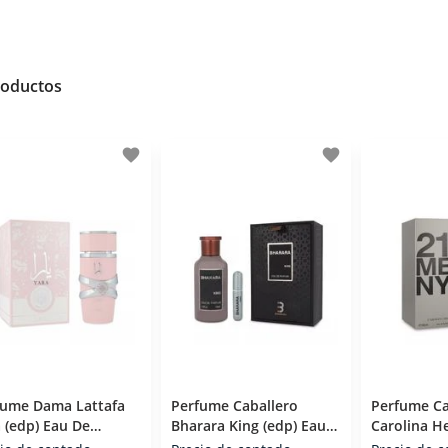
roductos
favorite
favorite
fume Dama Lattafa
Perfume Caballero
Perfume Ca
 (edp) Eau De
Bharara King (edp) Eau
Carolina H
fum 100 Ml
De Parfum 100 Ml
(edt) Eau D