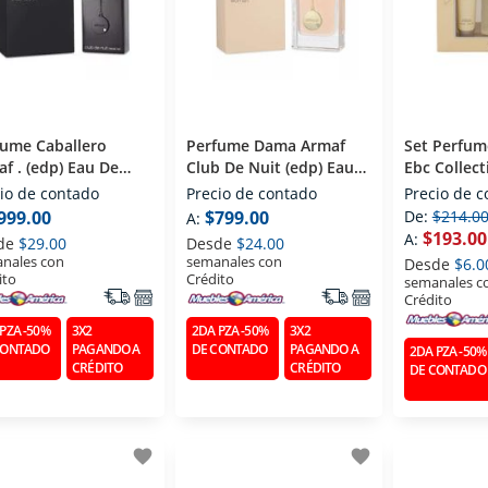
fume Caballero
Perfume Dama Armaf
Set Perfum
f . (edp) Eau De
Club De Nuit (edp) Eau
Ebc Collec
fum 100 Ml
De Parfum 105 Ml
(edp) Eau 
io de contado
Precio de contado
Precio de 
Ml
999.00
$799.00
De:
$214.0
A:
$193.00
A:
de
$29.00
Desde
$24.00
nales con
semanales con
Desde
$6.0
ito
Crédito
semanales c
Crédito
PZA -50%
3X2
2DA PZA -50%
3X2
CONTADO
PAGANDO A
DE CONTADO
PAGANDO A
2DA PZA -50%
CRÉDITO
CRÉDITO
DE CONTADO
favorite
favorite