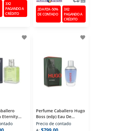
3X2
PAGANDO A
2DA PZA -50%
3X2
CRÉDITO
DE CONTADO
PAGANDO A
CRÉDITO
favorite
favorite
ballero
Perfume Caballero Hugo
n Eternity
Boss (edp) Eau De
e Toilette 200
Parfum 75 Ml
contado
Precio de contado
00
$799.00
A: