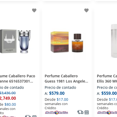
favorite
favorite
fume Caballero Paco
Perfume Caballero
Perfume Ca
anne 6516537301
Guess 1981 Los Angeles
Ellis 360 W
) Eau De Toilette 200
(edt) Eau De Toilette 100
De Toilette
io de contado
Precio de contado
Precio de 
Ml
$3,436.00
$579.00
$559.00
A:
A:
2,749.00
Desde
$17.00
Desde
$17.
semanales con
semanales c
de
$80.00
Crédito
Crédito
nales con
ito