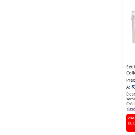
Set
Col
PZS (edp) Eau De Parfum
Prec
100
$
A:
Des
sema
Créd
2DA 
DE 