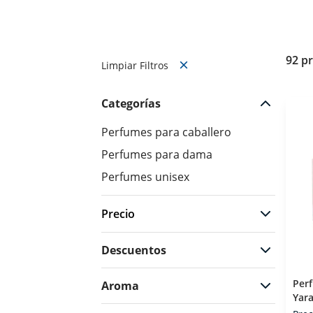
92 p
Limpiar Filtros
Categorías
Perfumes para caballero
Perfumes para dama
Perfumes unisex
Precio
Descuentos
$193
$3199
Per
Aroma
Yara
Par