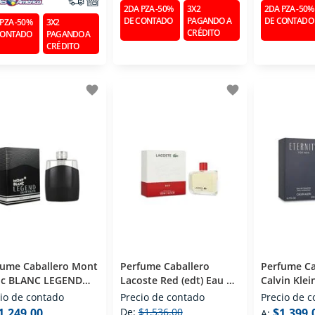
2DA PZA -50%
3X2
2DA PZA -50%
DE CONTADO
PAGANDO A
DE CONTADO
PZA -50%
3X2
CRÉDITO
CONTADO
PAGANDO A
CRÉDITO
favorite
favorite
fume Caballero Mont
Perfume Caballero
Perfume Ca
nc BLANC LEGEND
Lacoste Red (edt) Eau De
Calvin Klei
) Eau De Toilette 100
Toilette 125 Ml
(edt) Eau D
io de contado
Precio de contado
Precio de 
Ml
1,249.00
De:
$1,536.00
$1,399.
A: