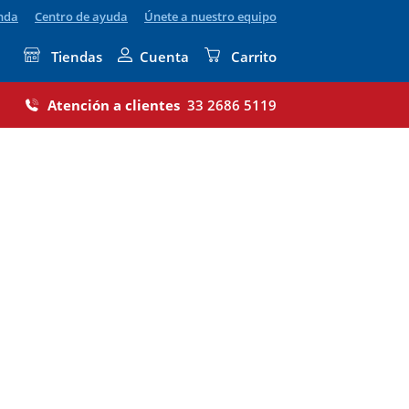
enda
Centro de ayuda
Únete a nuestro equipo
Tiendas
Cuenta
Carrito
Atención a clientes
33 2686 5119