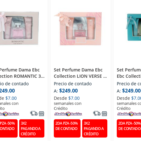
 Perfume Dama Ebc
Set Perfume Dama Ebc
Set Perfum
lection ROMANTIC 3
Collection LION VERSE 3
Ebc Collec
PZS (edp) Eau De Parfum
PZS (edp) 
io de contado
Precio de contado
Precio de 
 Ml
100 Ml
100 Ml
249.00
$249.00
$249.00
A:
A:
de
$7.00
Desde
$7.00
Desde
$7.0
nales con
semanales con
semanales c
ito
Crédito
Crédito
PZA -50%
3X2
2DA PZA -50%
3X2
2DA PZA -50%
CONTADO
PAGANDO A
DE CONTADO
PAGANDO A
DE CONTADO
CRÉDITO
CRÉDITO