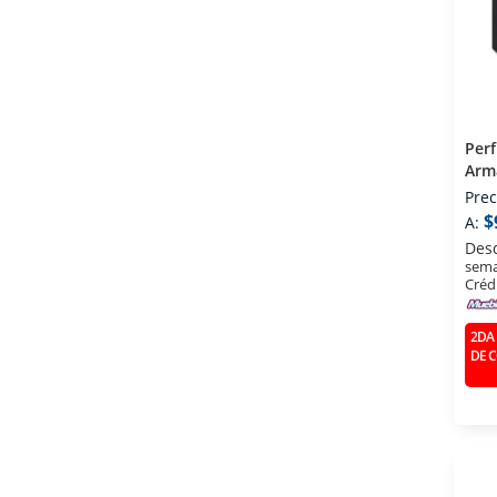
Per
Arma
Par
Prec
$
A:
Des
sema
Créd
2DA 
DE 