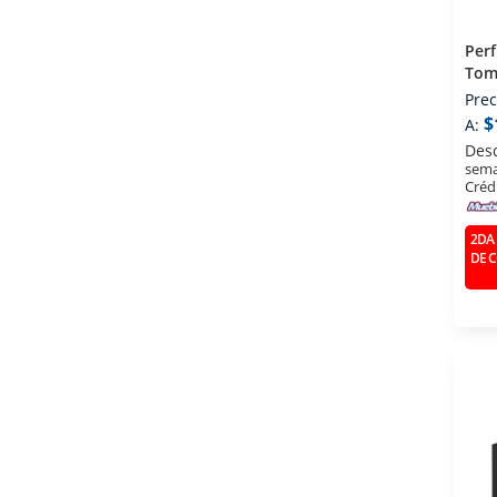
Per
Tom
(edt
Prec
Ml
$
A:
Des
sema
Créd
2DA 
DE 