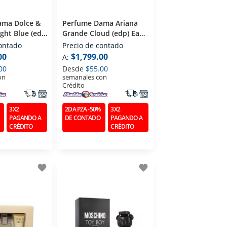
ama Dolce &
Perfume Dama Ariana
ght Blue (edt)
Grande Cloud (edp) Eau
ette 100 Ml
De Parfum 100 Ml
contado
Precio de contado
00
$1,799.00
A:
00
Desde
$55.00
on
semanales con
Crédito
3X2
2DA PZA -50%
3X2
PAGANDO A
DE CONTADO
PAGANDO A
CRÉDITO
CRÉDITO
favorite
favorite