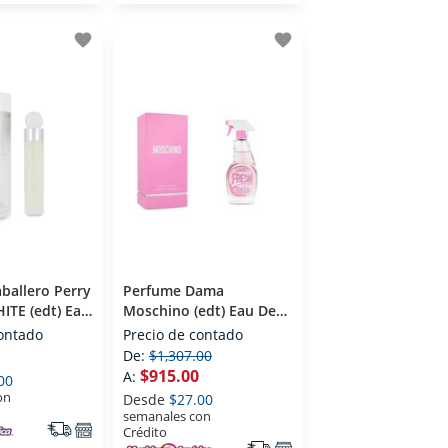
favorite
favorite
ballero Perry
Perfume Dama
HITE (edt) Eau
Moschino (edt) Eau De
 100 Ml
Toilette 100 Ml
contado
Precio de contado
De:
$1,307.00
$915.00
A:
00
on
Desde
$27.00
semanales con
Crédito