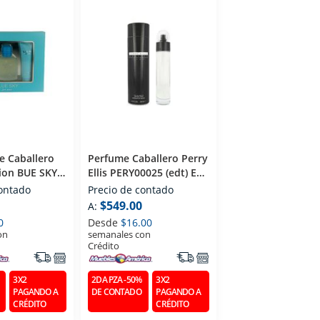
e Caballero
Perfume Caballero Perry
tion BUE SKY 3
Ellis PERY00025 (edt) Eau
Eau De Parfum
De Toilette 100 Ml
contado
Precio de contado
$549.00
A:
0
Desde
$16.00
on
semanales con
Crédito
3X2
2DA PZA -50%
3X2
PAGANDO A
DE CONTADO
PAGANDO A
CRÉDITO
CRÉDITO