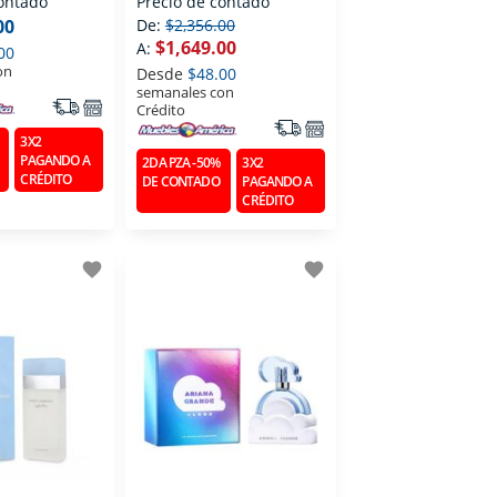
contado
Precio de contado
Toilette 100 Ml
00
De:
$2,356.00
$1,649.00
A:
00
on
Desde
$48.00
semanales con
Crédito
3X2
PAGANDO A
2DA PZA -50%
3X2
CRÉDITO
DE CONTADO
PAGANDO A
CRÉDITO
favorite
favorite