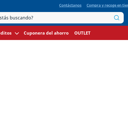
Contáctanos
Compra y recoge en ti
ditos
Cuponera del ahorro
OUTLET