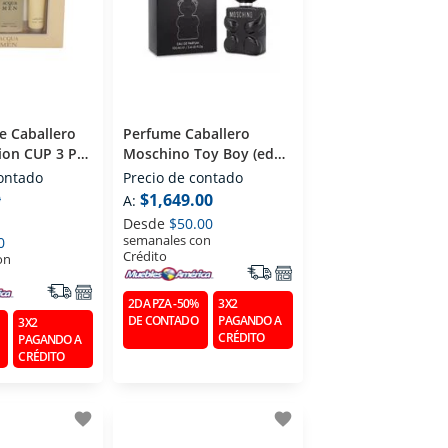
e Caballero
Perfume Caballero
tion CUP 3 PZS
Moschino Toy Boy (edp)
De Parfum 100
Eau De Parfum 100 Ml
contado
Precio de contado
0
$1,649.00
A:
Desde
$50.00
semanales con
0
Crédito
on
2DA PZA -50%
3X2
DE CONTADO
PAGANDO A
3X2
CRÉDITO
PAGANDO A
CRÉDITO
favorite
favorite