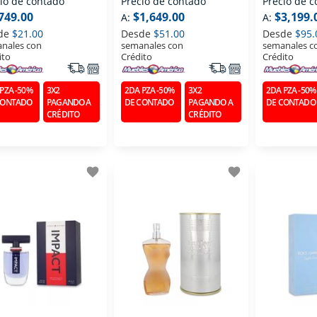
io de contado
Precio de contado
Precio de 
Ml
749.00
$1,649.00
$3,199.
A:
A:
de
$21.00
Desde
$51.00
Desde
$95.
nales con
semanales con
semanales c
ito
Crédito
Crédito
PZA -50%
3X2
2DA PZA -50%
3X2
2DA PZA -50%
CONTADO
PAGANDO A
DE CONTADO
PAGANDO A
DE CONTADO
CRÉDITO
CRÉDITO
favorite
favorite