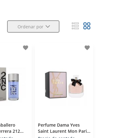
Ordenar por
favorite
favorite
ballero
Perfume Dama Yves
errera 212
Saint Laurent Mon Paris
e Toilette 200
Lumiere (edt) Eau De