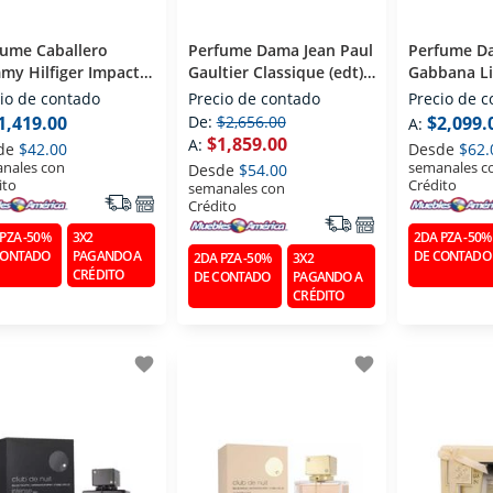
fume Caballero
Perfume Dama Jean Paul
Perfume D
my Hilfiger Impact
Gaultier Classique (edt)
Gabbana Li
) Eau De Toilette 100
Eau De Toilette 100 Ml
Eau De Toil
io de contado
Precio de contado
Precio de 
1,419.00
De:
$2,656.00
$2,099.
A:
$1,859.00
A:
de
$42.00
Desde
$62.
nales con
semanales c
Desde
$54.00
ito
Crédito
semanales con
Crédito
PZA -50%
3X2
2DA PZA -50%
CONTADO
PAGANDO A
DE CONTADO
2DA PZA -50%
3X2
CRÉDITO
DE CONTADO
PAGANDO A
CRÉDITO
favorite
favorite