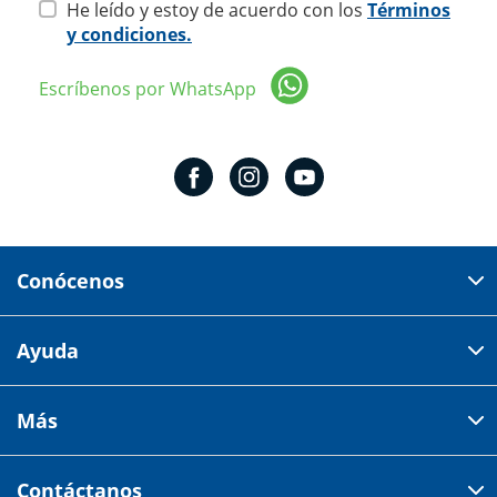
He leído y estoy de acuerdo con los
Términos
y condiciones.
Escríbenos por WhatsApp
Conócenos
Domicilio del corporativo:
Ayuda
Av 18 de marzo # 309. Colonia la Nogalera.
Código postal 44470 Guadalajara, Jalisco, México
Cómo comprar
Más
Tiendas
Credilana
Facturación electrónica
Aviso de privacidad
Centro de ayuda
Contáctanos