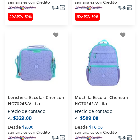
semanales con Crédito
semanales con Crédito
2DA PZA -50%
2DA PZA -50%
favorite
favorite
Lonchera Escolar Chenson
Mochila Escolar Chenson
HG70243-V Lila
HG70242-V Lila
Precio de contado
Precio de contado
$329.00
$599.00
A:
A:
Desde
$9.00
Desde
$16.00
semanales con Crédito
semanales con Crédito