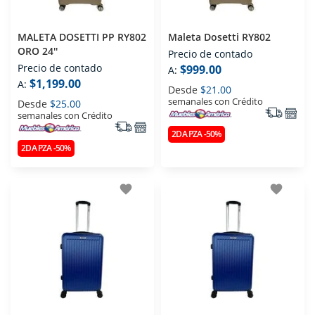
MALETA DOSETTI PP RY802
Maleta Dosetti RY802
ORO 24''
Precio de contado
Precio de contado
$999.00
A:
$1,199.00
A:
Desde
$21.00
semanales con Crédito
Desde
$25.00
semanales con Crédito
2DA PZA -50%
2DA PZA -50%
favorite
favorite