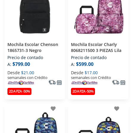
Mochila Escolar Chenson
Mochila Escolar Charly
1865731-3 Negro
8068211500 3 PIEZAS Lila
Precio de contado
Precio de contado
$799.00
$599.00
A:
A:
Desde
$21.00
Desde
$17.00
semanales con Crédito
semanales con Crédito
2DA PZA -50%
2DA PZA -50%
favorite
favorite