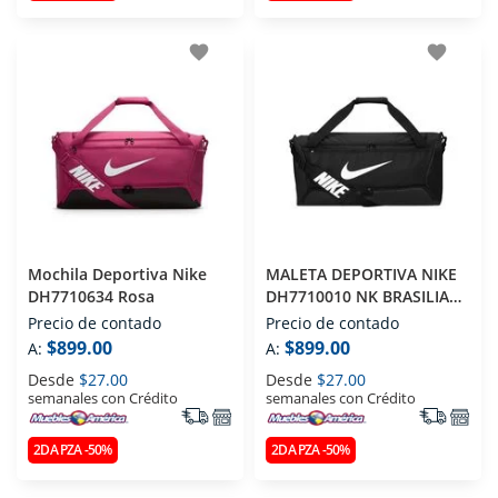
favorite
favorite
Mochila Deportiva Nike
MALETA DEPORTIVA NIKE
DH7710634 Rosa
DH7710010 NK BRASILIA
9.5 NEGRO
Precio de contado
Precio de contado
$899.00
$899.00
A:
A:
Desde
$27.00
Desde
$27.00
semanales con Crédito
semanales con Crédito
2DA PZA -50%
2DA PZA -50%