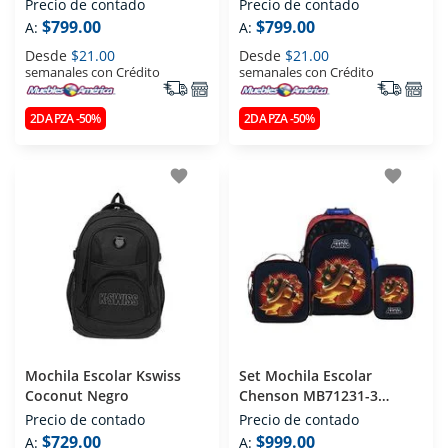
Precio de contado
Precio de contado
$799.00
$799.00
A:
A:
Desde
$21.00
Desde
$21.00
semanales con Crédito
semanales con Crédito
2DA PZA -50%
2DA PZA -50%
favorite
favorite
Mochila Escolar Kswiss
Set Mochila Escolar
Coconut Negro
Chenson MB71231-3
Negro
Precio de contado
Precio de contado
$729.00
$999.00
A:
A: