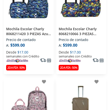
Mochila Escolar Charly
Mochila Escolar Charly
8068211420 3 PIEZAS Azul
8068210066 3 PIEZAS
Rey
Marino
Precio de contado
Precio de contado
$599.00
$599.00
A:
A:
Desde
$17.00
Desde
$17.00
semanales con Crédito
semanales con Crédito
2DA PZA -50%
2DA PZA -50%
favorite
favorite