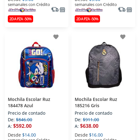
semanales con Crédito
semanales con Crédito
2DA PZA -50%
2DA PZA -50%
favorite
favorite
Mochila Escolar Ruz
Mochila Escolar Ruz
184478 Azul
185216 Gris
Precio de contado
Precio de contado
De:
$846.00
De:
$911.00
$592.00
$638.00
A:
A:
Desde
$14.00
Desde
$16.00