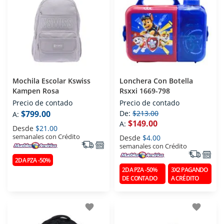
Mochila Escolar Kswiss
Lonchera Con Botella
Kampen Rosa
Rsxxi 1669-798
Precio de contado
Precio de contado
$799.00
De:
$213.00
A:
$149.00
A:
Desde
$21.00
semanales con Crédito
Desde
$4.00
semanales con Crédito
2DA PZA -50%
2DA PZA -50%
3X2 PAGANDO
DE CONTADO
A CRÉDITO
favorite
favorite