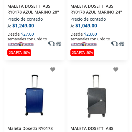
MALETA DOSETTI ABS
MALETA DOSETTI ABS
RY0178 AZUL MARINO 28''
RY0178 AZUL MARINO 24''
Precio de contado
Precio de contado
$1,249.00
$1,049.00
A:
A:
Desde
$27.00
Desde
$23.00
semanales con Crédito
semanales con Crédito
2DA PZA -50%
2DA PZA -50%
favorite
favorite
Maleta Dosetti RY0178
MALETA DOSETTI ABS