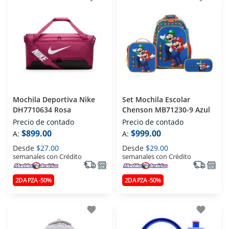
Mochila Deportiva Nike
Set Mochila Escolar
DH7710634 Rosa
Chenson MB71230-9 Azul
Precio de contado
Precio de contado
$899.00
$999.00
A:
A:
Desde
$27.00
Desde
$29.00
semanales con Crédito
semanales con Crédito
2DA PZA -50%
2DA PZA -50%
favorite
favorite