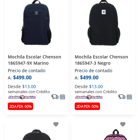
Mochila Escolar Chenson
Mochila Escolar Chenson
1865947-9X Marino
1865947-3 Negro
Precio de contado
Precio de contado
$499.00
$499.00
A:
A:
Desde
$13.00
Desde
$13.00
semanales con Crédito
semanales con Crédito
2DA PZA -50%
2DA PZA -50%
favorite
favorite