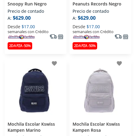
Snoopy Run Negro
Peanuts Records Negro
Precio de contado
Precio de contado
$629.00
$629.00
A:
A:
Desde
$17.00
Desde
$17.00
semanales con Crédito
semanales con Crédito
2DA PZA -50%
2DA PZA -50%
favorite
favorite
Mochila Escolar Kswiss
Mochila Escolar Kswiss
Kampen Marino
Kampen Rosa