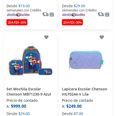
Desde
$19.00
Desde
$29.00
semanales con Crédito
semanales con Crédito
2DA PZA -50%
2DA PZA -50%
favorite
favorite
Set Mochila Escolar
Lapicera Escolar Chenson
Chenson MB71230-9 Azul
HG70244-V Lila
Precio de contado
Precio de contado
$999.00
$249.00
A:
A:
Desde
$29.00
Desde
$7.00