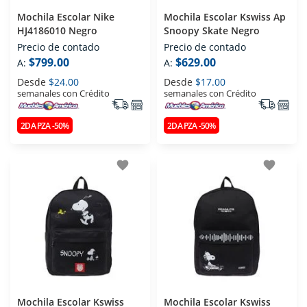
Mochila Escolar Nike
Mochila Escolar Kswiss Ap
HJ4186010 Negro
Snoopy Skate Negro
Precio de contado
Precio de contado
$799.00
$629.00
A:
A:
Desde
$24.00
Desde
$17.00
semanales con Crédito
semanales con Crédito
2DA PZA -50%
2DA PZA -50%
favorite
favorite
Mochila Escolar Kswiss
Mochila Escolar Kswiss