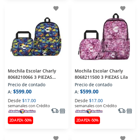
favorite
favorite
Mochila Escolar Charly
Mochila Escolar Charly
8068210066 3 PIEZAS
8068211500 3 PIEZAS Lila
Marino
Precio de contado
Precio de contado
$599.00
$599.00
A:
A:
Desde
$17.00
Desde
$17.00
semanales con Crédito
semanales con Crédito
2DA PZA -50%
2DA PZA -50%
favorite
favorite