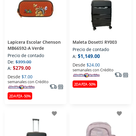
Lapicera Escolar Chenson
Maleta Dosetti RY003
MB66592-A Verde
Precio de contado
Precio de contado
$1,149.00
A:
De:
$399.00
Desde
$24.00
$279.00
A:
semanales con Crédito
Desde
$7.00
semanales con Crédito
2DA PZA -50%
2DA PZA -50%
favorite
favorite