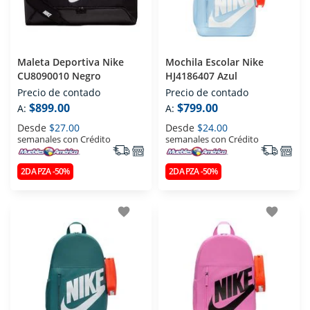
Maleta Deportiva Nike
Mochila Escolar Nike
CU8090010 Negro
HJ4186407 Azul
Precio de contado
Precio de contado
$899.00
$799.00
A:
A:
Desde
$27.00
Desde
$24.00
semanales con Crédito
semanales con Crédito
2DA PZA -50%
2DA PZA -50%
favorite
favorite