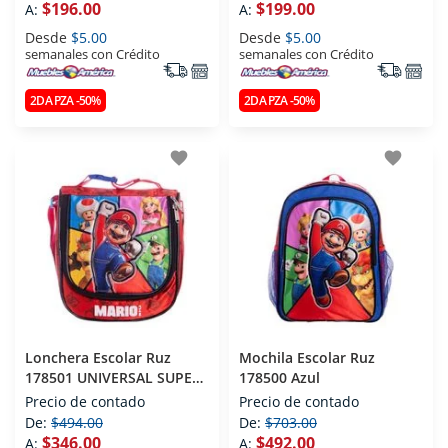
$196.00
$199.00
A:
A:
Desde
$5.00
Desde
$5.00
semanales con Crédito
semanales con Crédito
2DA PZA -50%
2DA PZA -50%
favorite
favorite
Lonchera Escolar Ruz
Mochila Escolar Ruz
178501 UNIVERSAL SUPER
178500 Azul
MARIO BROS Azul
Precio de contado
Precio de contado
De:
$494.00
De:
$703.00
$346.00
$492.00
A:
A: