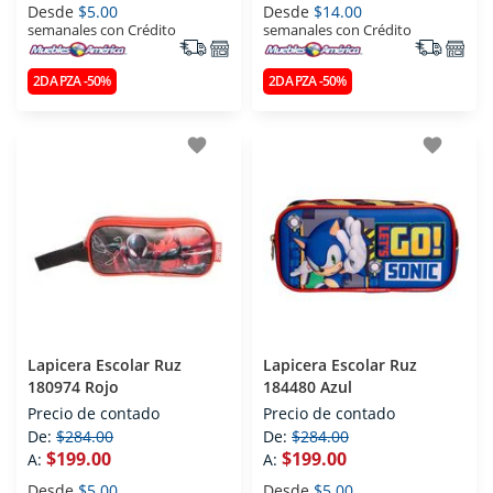
Desde
$5.00
Desde
$14.00
semanales con Crédito
semanales con Crédito
2DA PZA -50%
2DA PZA -50%
favorite
favorite
Lapicera Escolar Ruz
Lapicera Escolar Ruz
180974 Rojo
184480 Azul
Precio de contado
Precio de contado
De:
$284.00
De:
$284.00
$199.00
$199.00
A:
A:
Desde
$5.00
Desde
$5.00