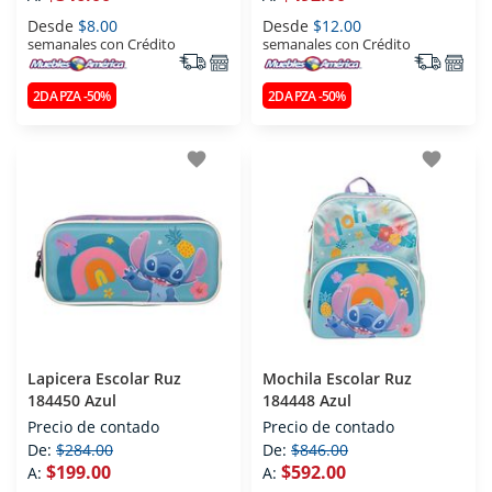
Desde
$8.00
Desde
$12.00
semanales con Crédito
semanales con Crédito
2DA PZA -50%
2DA PZA -50%
favorite
favorite
Lapicera Escolar Ruz
Mochila Escolar Ruz
184450 Azul
184448 Azul
Precio de contado
Precio de contado
De:
$284.00
De:
$846.00
$199.00
$592.00
A:
A: