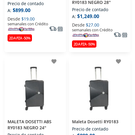
RY0183 NEGRO 28''
Precio de contado
Precio de contado
$899.00
A:
$1,249.00
A:
Desde
$19.00
semanales con Crédito
Desde
$27.00
semanales con Crédito
2DA PZA -50%
2DA PZA -50%
favorite
favorite
MALETA DOSETTI ABS
Maleta Dosetti RY0183
RY0183 NEGRO 24''
Precio de contado
Precio de contado