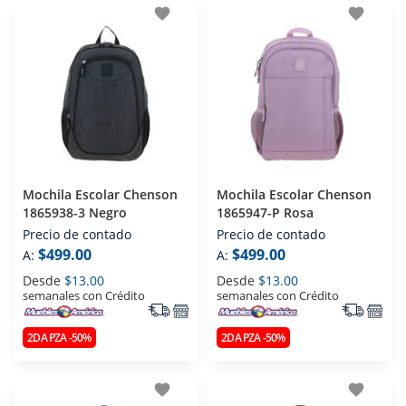
favorite
favorite
Mochila Escolar Chenson
Mochila Escolar Chenson
1865938-3 Negro
1865947-P Rosa
Precio de contado
Precio de contado
$499.00
$499.00
A:
A:
Desde
$13.00
Desde
$13.00
semanales con Crédito
semanales con Crédito
2DA PZA -50%
2DA PZA -50%
favorite
favorite