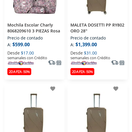
Mochila Escolar Charly
MALETA DOSETTI PP RY802
8068209610 3 PIEZAS Rosa
ORO 28''
Precio de contado
Precio de contado
$599.00
$1,399.00
A:
A:
Desde
$17.00
Desde
$31.00
semanales con Crédito
semanales con Crédito
2DA PZA -50%
2DA PZA -50%
favorite
favorite