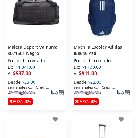
Maleta Deportiva Puma
Mochila Escolar Adidas
9071501 Negro
IB8646 Azul
Precio de contado
Precio de contado
De:
$1,041.00
De:
$1,139.00
$937.00
$911.00
A:
A:
Desde
$23.00
Desde
$22.00
semanales con Crédito
semanales con Crédito
2DA PZA -50%
2DA PZA -50%
favorite
favorite