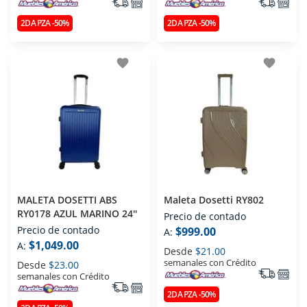
2DA PZA -50%
2DA PZA -50%
favorite
favorite
MALETA DOSETTI ABS
Maleta Dosetti RY802
RY0178 AZUL MARINO 24''
Precio de contado
Precio de contado
$999.00
A:
$1,049.00
A:
Desde
$21.00
semanales con Crédito
Desde
$23.00
semanales con Crédito
2DA PZA -50%