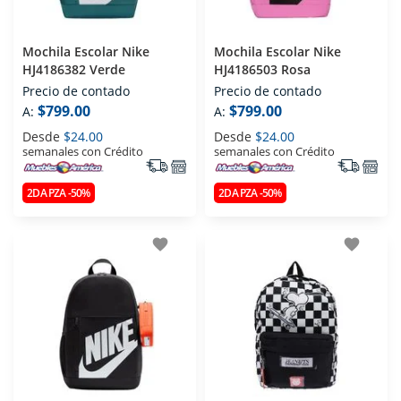
Mochila Escolar Nike
Mochila Escolar Nike
HJ4186382 Verde
HJ4186503 Rosa
Precio de contado
Precio de contado
$799.00
$799.00
A:
A:
Desde
$24.00
Desde
$24.00
semanales con Crédito
semanales con Crédito
2DA PZA -50%
2DA PZA -50%
favorite
favorite