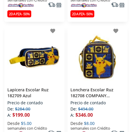
semanales con Crédito
semanales con Crédito
2DA PZA -50%
2DA PZA -50%
favorite
favorite
Lapicera Escolar Ruz
Lonchera Escolar Ruz
182709 Azul
182708 COMPANY
POKEMON Azul
Precio de contado
Precio de contado
De:
$284.00
De:
$494.00
$199.00
$346.00
A:
A:
Desde
$5.00
Desde
$8.00
semanales con Crédito
semanales con Crédito