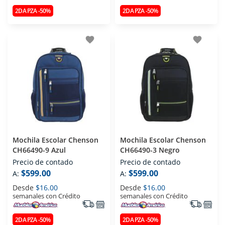
2DA PZA -50%
2DA PZA -50%
favorite
favorite
Mochila Escolar Chenson
Mochila Escolar Chenson
CH66490-9 Azul
CH66490-3 Negro
Precio de contado
Precio de contado
$599.00
$599.00
A:
A:
Desde
$16.00
Desde
$16.00
semanales con Crédito
semanales con Crédito
2DA PZA -50%
2DA PZA -50%