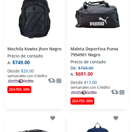
Mochila Kswiss Jhon Negro
Maleta Deportiva Puma
7994901 Negro
Precio de contado
Precio de contado
$749.00
A:
De:
$768.00
Desde
$20.00
$691.00
A:
semanales con Crédito
Desde
$17.00
semanales con Crédito
2DA PZA -50%
2DA PZA -50%
favorite
favorite