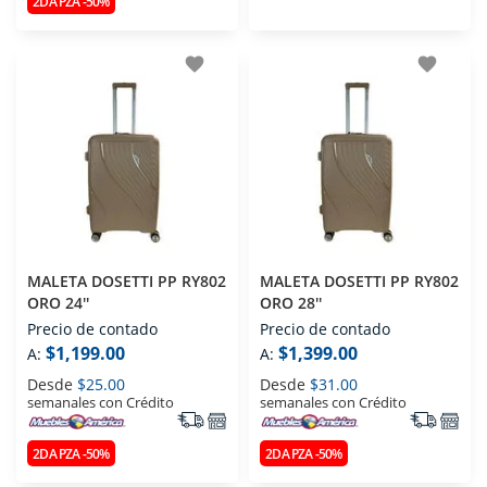
2DA PZA -50%
favorite
favorite
MALETA DOSETTI PP RY802
MALETA DOSETTI PP RY802
ORO 24''
ORO 28''
Precio de contado
Precio de contado
$1,199.00
$1,399.00
A:
A:
Desde
$25.00
Desde
$31.00
semanales con Crédito
semanales con Crédito
2DA PZA -50%
2DA PZA -50%