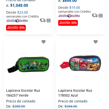
$899.00
A:
$1,049.00
A:
Desde
$19.00
semanales con Crédito
Desde
$23.00
semanales con Crédito
2DA PZA -50%
2DA PZA -50%
favorite
favorite
Lapicera Escolar Ruz
Lapicera Escolar Ruz
184257 Verde
178502 Azul
Precio de contado
Precio de contado
De:
$280.00
De:
$284.00