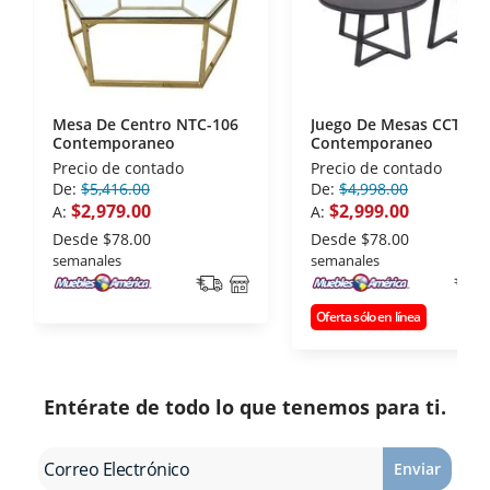
la Asociación de Internet.MX.
Mesa De Centro NTC-106
Juego De Mesas CCT-06
Contemporaneo
Contemporaneo
Precio de contado
Precio de contado
De:
$5,416.00
De:
$4,998.00
$2,979.00
$2,999.00
A:
A:
Desde
$78.00
Desde
$78.00
semanales
semanales
Oferta sólo en línea
Entérate de todo lo que tenemos para ti.
Enviar