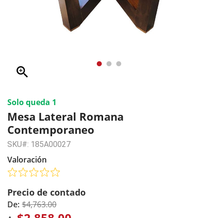
zoom_in
Solo queda 1
Mesa Lateral Romana
Contemporaneo
SKU#: 185A00027
Valoración
Precio de contado
De:
$4,763.00
$2,858.00