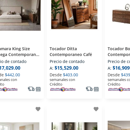
mara King Size
Tocador Ditta
Tocador Bo
tega Contemporaneo
Contemporaneo Café
Contempor
ge
io de contado
Precio de contado
Precio de 
17,029.00
$15,529.00
$16,909
A:
A:
de
$442.00
Desde
$403.00
Desde
$439
nales con
semanales con
semanales c
ito
Crédito
Crédito
favorite
favorite