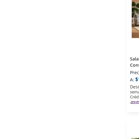
Sala 3 2 
Con
Prec
$
A:
Des
sema
Créd