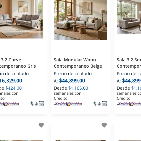
Curve
Sala Modular Woon
Sala 3 2 Song
temporaneo Gris
Contemporaneo Beige
Contempor
io de contado
Precio de contado
Precio de 
16,329.00
$44,899.00
$44,899
A:
A:
de
$424.00
Desde
$1,165.00
Desde
$1,1
nales con
semanales con
semanales c
ito
Crédito
Crédito
favorite
favorite