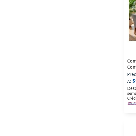
Come
Con
Prec
$
A:
Des
sema
Créd