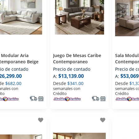
 Modular Aria
Juego De Mesas Caribe
Sala Modul
temporaneo Beige
Contemporaneo
Contempor
io de contado
Precio de contado
Precio de 
26,299.00
$13,139.00
$53,069
A:
A:
de
$682.00
Desde
$341.00
Desde
$1,3
nales con
semanales con
semanales c
ito
Crédito
Crédito
favorite
favorite