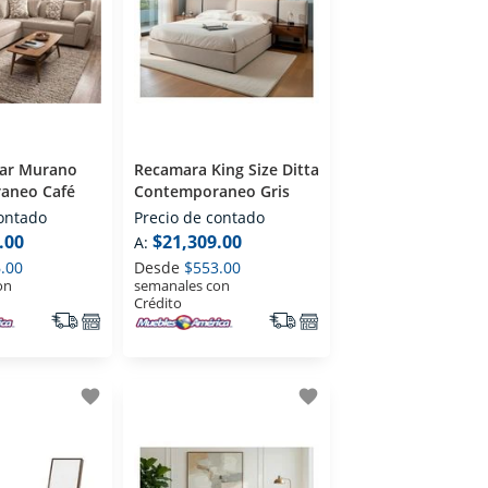
lar Murano
Recamara King Size Ditta
aneo Café
Contemporaneo Gris
contado
Precio de contado
.00
$21,309.00
A:
.00
Desde
$553.00
on
semanales con
Crédito
favorite
favorite