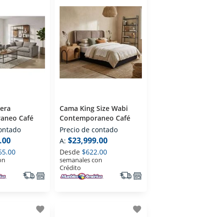
Cama King Size Wabi
aneo Café
Contemporaneo Café
contado
Precio de contado
.00
$23,999.00
A:
65.00
Desde
$622.00
on
semanales con
Crédito
favorite
favorite