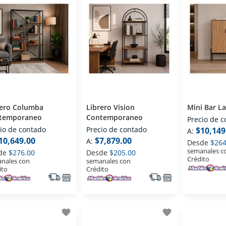
rero Columba
Librero Vision
Mini Bar L
temporaneo
Contemporaneo
Precio de 
io de contado
Precio de contado
$10,149
A:
10,649.00
$7,879.00
A:
Desde
$264
semanales c
de
$276.00
Desde
$205.00
Crédito
nales con
semanales con
ito
Crédito
favorite
favorite