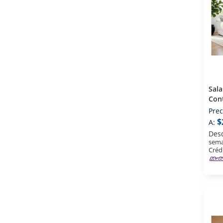
Sala
Con
Prec
$
A:
Des
sema
Créd