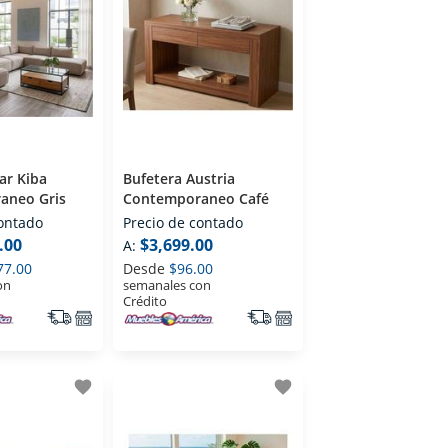
ar Kiba
Bufetera Austria
aneo Gris
Contemporaneo Café
contado
Precio de contado
.00
$3,699.00
A:
77.00
Desde
$96.00
on
semanales con
Crédito
favorite
favorite