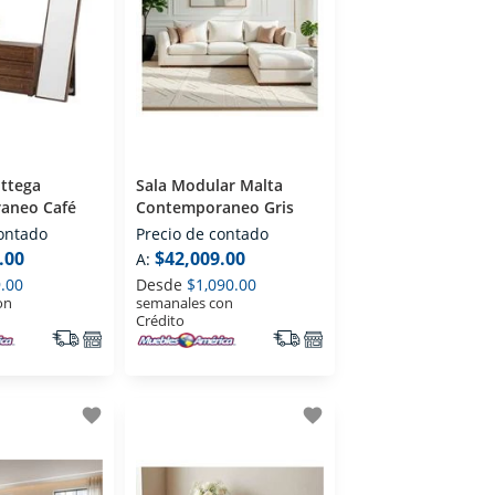
ttega
Sala Modular Malta
aneo Café
Contemporaneo Gris
contado
Precio de contado
.00
$42,009.00
A:
.00
Desde
$1,090.00
on
semanales con
Crédito
favorite
favorite