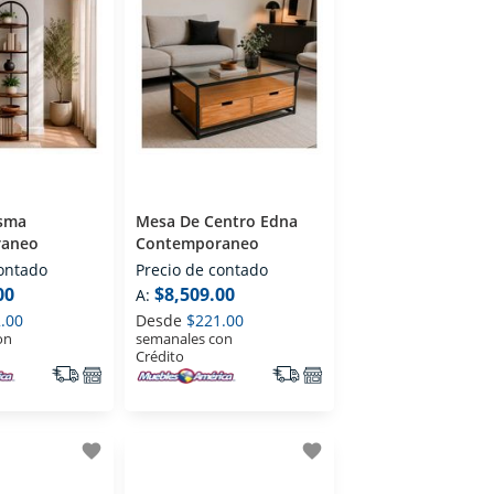
isma
Mesa De Centro Edna
raneo
Contemporaneo
contado
Precio de contado
00
$8,509.00
A:
.00
Desde
$221.00
on
semanales con
Crédito
favorite
favorite