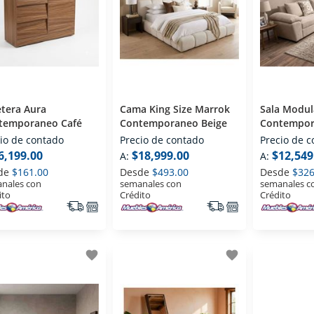
tera Aura
Cama King Size Marrok
Sala Modu
temporaneo Café
Contemporaneo Beige
Contempor
io de contado
Precio de contado
Precio de 
6,199.00
$18,999.00
$12,549
A:
A:
de
$161.00
Desde
$493.00
Desde
$326
nales con
semanales con
semanales c
ito
Crédito
Crédito
favorite
favorite