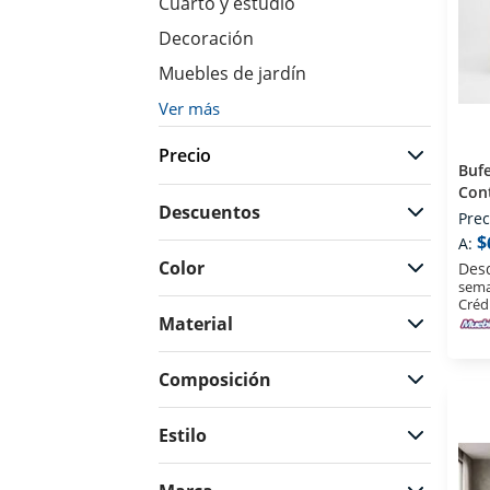
Cuarto y estudio
Decoración
Muebles de jardín
Ver más
Precio
Bufe
Con
Descuentos
Prec
$
A:
$229
$53069
Color
Des
sema
Créd
Material
Composición
Estilo