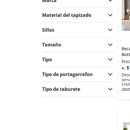
Marca
Material del tapizado
Sillas
Tamaño
Reca
Bot
Tipo
Bei
Prec
$
A:
Tipo de portagarrafon
Des
sema
Créd
Tipo de taburete