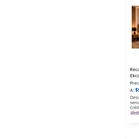
Rec
Ekc
Caf
Prec
$
A:
Des
sema
Créd