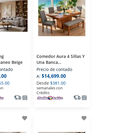
Comedor Aura 4 Sillas Y
aneo Beige
Una Banca
Contemporaneo
contado
Precio de contado
.00
$14,699.00
A:
65.00
Desde
$381.00
on
semanales con
Crédito
favorite
favorite