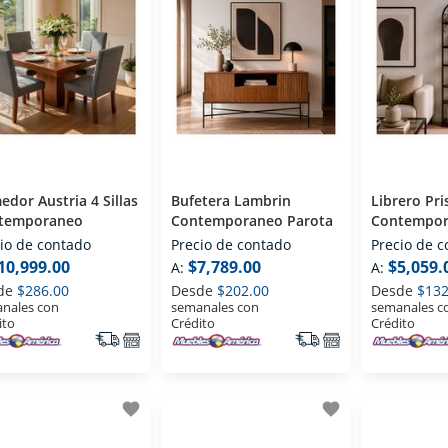
dor Austria 4 Sillas
Bufetera Lambrin
Librero Pr
temporaneo
Contemporaneo Parota
Contempo
io de contado
Precio de contado
Precio de 
10,999.00
$7,789.00
$5,059.
A:
A:
de
$286.00
Desde
$202.00
Desde
$132
nales con
semanales con
semanales c
ito
Crédito
Crédito
favorite
favorite