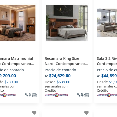
amara Matrimonial
Recamara King Size
Sala 3 2 Rivera
o Contemporaneo
Nardi Contemporaneo
Contempor
é
Café
io de contado
Precio de contado
Precio de 
9,209.00
$24,629.00
$44,899
A:
A:
de
$239.00
Desde
$639.00
Desde
$1,1
nales con
semanales con
semanales c
ito
Crédito
Crédito
favorite
favorite