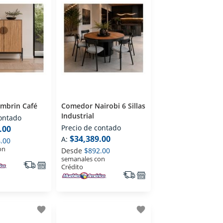
ambrin Café
Comedor Nairobi 6 Sillas
Industrial
contado
Precio de contado
.00
$34,389.00
A:
.00
on
Desde
$892.00
semanales con
Crédito
favorite
favorite