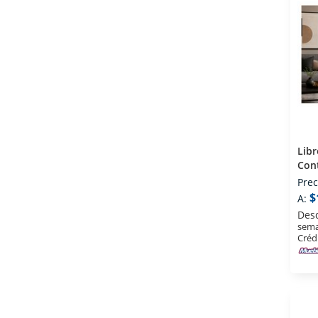
Lib
Con
Prec
$
A:
Des
sema
Créd