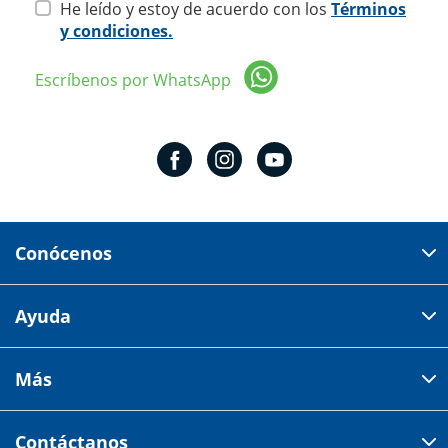
He leído y estoy de acuerdo con los
Términos
y condiciones.
Escríbenos por WhatsApp
Conócenos
Domicilio del corporativo:
Ayuda
Av 18 de marzo # 309. Colonia la Nogalera.
Código postal 44470 Guadalajara, Jalisco, México
Cómo comprar
Más
Tiendas
Credilana
Facturación electrónica
Aviso de privacidad
Centro de ayuda
Contáctanos