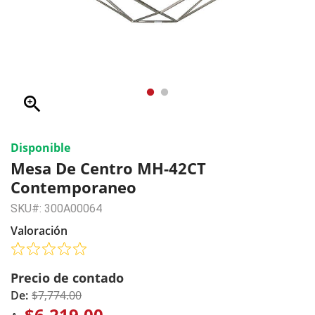
zoom_in
Disponible
Mesa De Centro MH-42CT
Contemporaneo
SKU#: 300A00064
Valoración
Precio de contado
De:
$7,774.00
$6,219.00