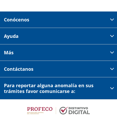
Conócenos
Domicilio del corporativo:
Ayuda
Av 18 de marzo # 309. Colonia la Nogalera.
Código postal 44470 Guadalajara, Jalisco, México
Cómo comprar
Más
Tiendas
Credilana
Facturación electrónica
Aviso de privacidad
Centro de ayuda
Contáctanos
Estado de cuenta
Garantías y devoluciones
Términos y condiciones
Credilana en línea
Comprobante de compra
Para reportar alguna anomalía en sus
Profeco
33 2686 5119
Opción 1,1
Quiénes somos
trámites favor comunicarse a:
Preguntas frecuentes
Condusef
Tienda en línea
Precios expresados en moneda nacional MXN.
33 2686 5119
Opción 1,2
Servicios adicionales
Atención a clientes
33 2686 5119
Opción 4 y 5
Lunes a Sábado
Únete a nuestro equipo
Lunes a Sábado
9:00 am - 7:00 pm