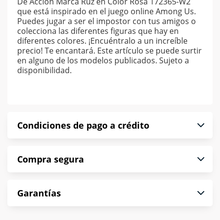
De Acción Marca Ruz en Color Rosa 172365-W2
que está inspirado en el juego online Among Us.
Puedes jugar a ser el impostor con tus amigos o
colecciona las diferentes figuras que hay en
diferentes colores. ¡Encuéntralo a un increíble
precio! Te encantará. Este artículo se puede surtir
en alguno de los modelos publicados. Sujeto a
disponibilidad.
Condiciones de pago a crédito
Precio calculado a 52 semanas abonando
Compra segura
puntualmente. Al finalizar tu compra generas el
2% en monedero electrónico.
En Muebles América te informamos que tu
*Sujeto a aprobación de crédito conforme a
Garantías
compra es segura de principio a fin.
norma de Muebles América.
Protegemos la seguridad de información y
En Muebles América nos interesa tu satisfacción.