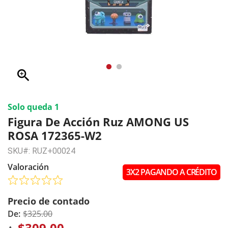
zoom_in
Solo queda 1
Figura De Acción Ruz AMONG US
ROSA 172365-W2
SKU#: RUZ+00024
Valoración
3X2 PAGANDO A CRÉDITO
Precio de contado
De:
$325.00
$309.00