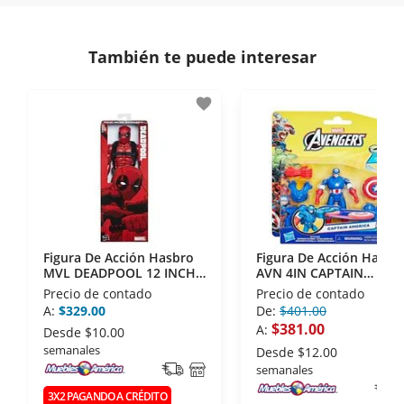
comunicación de nuestros clientes.
Si necesitas mayor detalle de tu garantía,
consulta los términos y condiciones
aquí
.
Contamos con:
También te puede interesar
- Certificados de seguridad SSL y Encriptación 3D.
- Sello de confianza correspondiente,
favorite
disposiciones legales y Códigos de Ética de la
Asociación Mexicana de Internet (AIMX).
- Nos encontramos en la lista de socios Activos de
la Asociación de Internet.MX.
Figura De Acción Hasbro
Figura De Acción Hasbr
MVL DEADPOOL 12 INCH
AVN 4IN CAPTAIN
FIGURE
AMERICA BATTLE GEAR 
Precio de contado
Precio de contado
A:
$329.00
De:
$401.00
$381.00
A:
Desde
$10.00
semanales
Desde
$12.00
semanales
3X2 PAGANDO A CRÉDITO