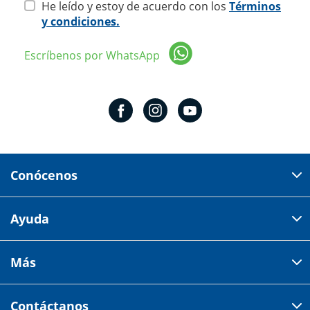
He leído y estoy de acuerdo con los
Términos
y condiciones.
Escríbenos por WhatsApp
Conócenos
Domicilio del corporativo:
Ayuda
Av 18 de marzo # 309. Colonia la Nogalera.
Código postal 44470 Guadalajara, Jalisco, México
Cómo comprar
Más
Tiendas
Credilana
Facturación electrónica
Aviso de privacidad
Centro de ayuda
Contáctanos