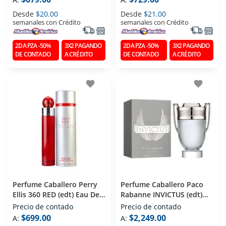
Desde
$20.00
Desde
$21.00
semanales con Crédito
semanales con Crédito
2DA PZA -50%
3X2 PAGANDO
2DA PZA -50%
3X2 PAGANDO
DE CONTADO
A CRÉDITO
DE CONTADO
A CRÉDITO
favorite
favorite
Perfume Caballero Perry
Perfume Caballero Paco
Ellis 360 RED (edt) Eau De
Rabanne INVICTUS (edt)
Toilette 100 Ml
Eau De Toilette 100 Ml
Precio de contado
Precio de contado
$699.00
$2,249.00
A:
A: