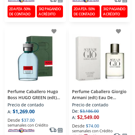
2DA PZA -50%
3X2 PAGANDO
2DA PZA -50%
3X2 PAGANDO
DE CONTADO
A CRÉDITO
DE CONTADO
A CRÉDITO
favorite
favorite
Perfume Caballero Hugo
Perfume Caballero Giorgio
Boss HUGO GREEN (edt)
Armani (edt) Eau De
Eau De Toilette 125 Ml
Toilette 200 Ml
Precio de contado
Precio de contado
$1,269.00
De:
$3,186.00
A:
$2,549.00
A:
Desde
$37.00
semanales con Crédito
Desde
$74.00
semanales con Crédito