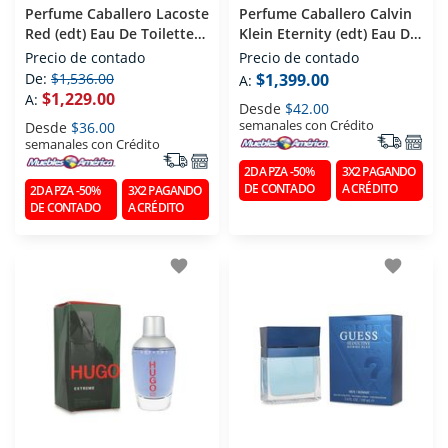
Perfume Caballero Lacoste
Perfume Caballero Calvin
Red (edt) Eau De Toilette
Klein Eternity (edt) Eau De
125 Ml
Toilette 200 Ml
Precio de contado
Precio de contado
De:
$1,536.00
$1,399.00
A:
$1,229.00
A:
Desde
$42.00
semanales con Crédito
Desde
$36.00
semanales con Crédito
2DA PZA -50%
3X2 PAGANDO
DE CONTADO
A CRÉDITO
2DA PZA -50%
3X2 PAGANDO
DE CONTADO
A CRÉDITO
favorite
favorite