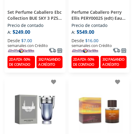
Set Perfume Caballero Ebc
Perfume Caballero Perry
Collection BUE SKY 3 PZS
Ellis PERY00025 (edt) Eau
(edp) Eau De Parfum 100
De Toilette 100 Ml
Precio de contado
Precio de contado
Ml
$249.00
$549.00
A:
A:
Desde
$7.00
Desde
$16.00
semanales con Crédito
semanales con Crédito
2DA PZA -50%
3X2 PAGANDO
2DA PZA -50%
3X2 PAGANDO
DE CONTADO
A CRÉDITO
DE CONTADO
A CRÉDITO
favorite
favorite