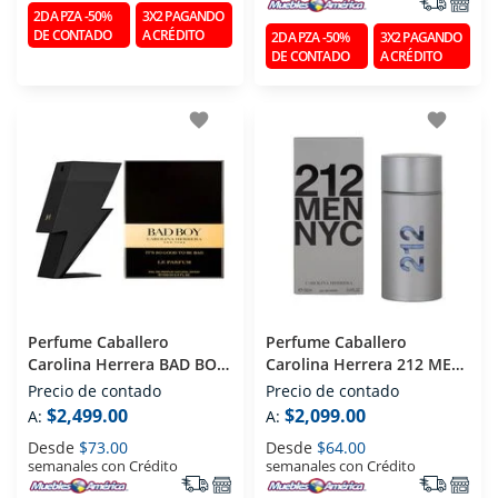
2DA PZA -50%
3X2 PAGANDO
DE CONTADO
A CRÉDITO
2DA PZA -50%
3X2 PAGANDO
DE CONTADO
A CRÉDITO
favorite
favorite
Perfume Caballero
Perfume Caballero
Carolina Herrera BAD BOY
Carolina Herrera 212 MEN
(edt) Eau De Toilette 100
NYC (edt) Eau De Toilette
Precio de contado
Precio de contado
Ml
100 Ml
$2,499.00
$2,099.00
A:
A:
Desde
$73.00
Desde
$64.00
semanales con Crédito
semanales con Crédito