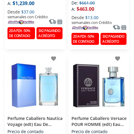
$1,239.00
De:
$661.00
A:
$463.00
A:
Desde
$37.00
semanales con Crédito
Desde
$13.00
semanales con Crédito
2DA PZA -50%
3X2 PAGANDO
DE CONTADO
A CRÉDITO
2DA PZA -50%
3X2 PAGANDO
DE CONTADO
A CRÉDITO
favorite
favorite
Perfume Caballero Nautica
Perfume Caballero Versace
Voyage (edt) Eau De
POUR HOMME (edt) Eau
Toilette 200 Ml
De Toilette 100 Ml
Precio de contado
Precio de contado