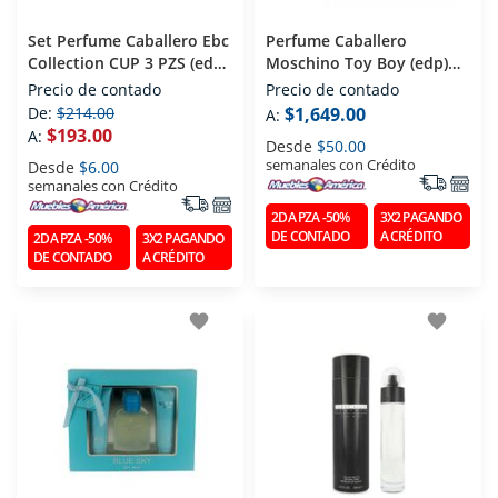
Set Perfume Caballero Ebc
Perfume Caballero
Collection CUP 3 PZS (edp)
Moschino Toy Boy (edp)
Eau De Parfum 100 Ml
Eau De Parfum 100 Ml
Precio de contado
Precio de contado
De:
$214.00
$1,649.00
A:
$193.00
A:
Desde
$50.00
semanales con Crédito
Desde
$6.00
semanales con Crédito
2DA PZA -50%
3X2 PAGANDO
DE CONTADO
A CRÉDITO
2DA PZA -50%
3X2 PAGANDO
DE CONTADO
A CRÉDITO
favorite
favorite