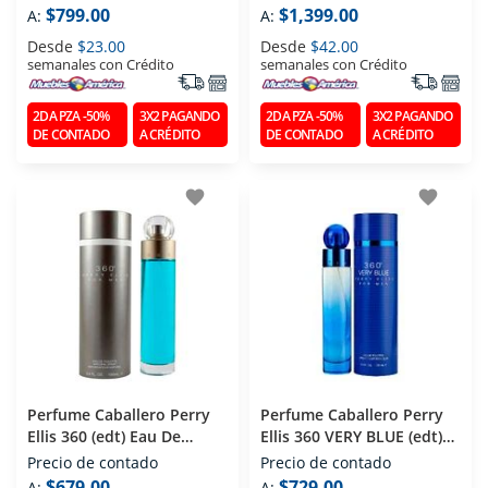
$799.00
$1,399.00
A:
A:
Desde
$23.00
Desde
$42.00
semanales con Crédito
semanales con Crédito
2DA PZA -50%
3X2 PAGANDO
2DA PZA -50%
3X2 PAGANDO
DE CONTADO
A CRÉDITO
DE CONTADO
A CRÉDITO
favorite
favorite
Perfume Caballero Perry
Perfume Caballero Perry
Ellis 360 (edt) Eau De
Ellis 360 VERY BLUE (edt)
Toilette 100 Ml
Eau De Toilette 100 Ml
Precio de contado
Precio de contado
$679.00
$729.00
A:
A: