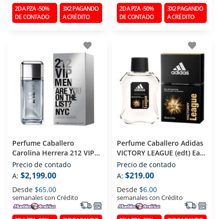
2DA PZA -50%
3X2 PAGANDO
2DA PZA -50%
3X2 PAGANDO
DE CONTADO
A CRÉDITO
DE CONTADO
A CRÉDITO
favorite
favorite
Perfume Caballero
Perfume Caballero Adidas
Carolina Herrera 212 VIP
VICTORY LEAGUE (edt) Eau
MEN (edt) Eau De Toilette
De Toilette 100 Ml
Precio de contado
Precio de contado
100 Ml
$2,199.00
$219.00
A:
A:
Desde
$65.00
Desde
$6.00
semanales con Crédito
semanales con Crédito