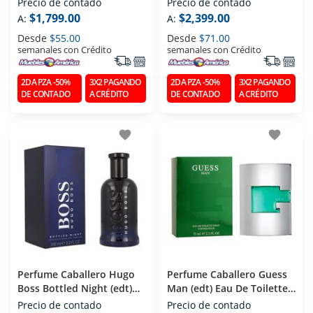
Precio de contado
Precio de contado
$1,799.00
$2,399.00
A:
A:
Desde
$55.00
Desde
$71.00
semanales con Crédito
semanales con Crédito
2DA PZA -50%
3X2 PAGANDO
2DA PZA -50%
3X2 PAGANDO
DE CONTADO
A CRÉDITO
DE CONTADO
A CRÉDITO
favorite
favorite
Perfume Caballero Hugo
Perfume Caballero Guess
Boss Bottled Night (edt)
Man (edt) Eau De Toilette
Eau De Toilette 100 Ml
75 Ml
Precio de contado
Precio de contado