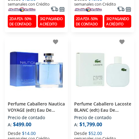
semanales con Crédito
semanales con Crédito
2DA PZA -50%
3X2 PAGANDO
2DA PZA -50%
3X2 PAGANDO
DE CONTADO
A CRÉDITO
DE CONTADO
A CRÉDITO
favorite
favorite
Perfume Caballero Nautica
Perfume Caballero Lacoste
VOYAGE (edt) Eau De
BLANC (edt) Eau De
Toilette 100 Ml
Toilette 100 Ml
Precio de contado
Precio de contado
$499.00
$1,799.00
A:
A:
Desde
$14.00
Desde
$52.00
semanales con Crédito
semanales con Crédito