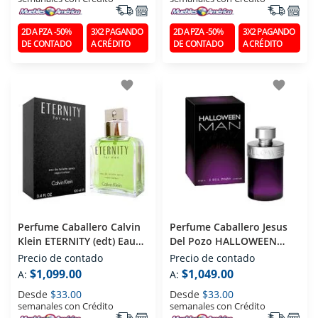
2DA PZA -50%
3X2 PAGANDO
2DA PZA -50%
3X2 PAGANDO
DE CONTADO
A CRÉDITO
DE CONTADO
A CRÉDITO
favorite
favorite
Perfume Caballero Calvin
Perfume Caballero Jesus
Klein ETERNITY (edt) Eau
Del Pozo HALLOWEEN
De Toilette 100 Ml
MAN (edt) Eau De Toilette
Precio de contado
Precio de contado
125 Ml
$1,099.00
$1,049.00
A:
A:
Desde
$33.00
Desde
$33.00
semanales con Crédito
semanales con Crédito