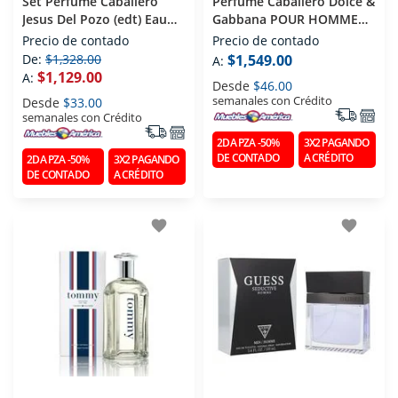
Set Perfume Caballero
Perfume Caballero Dolce &
Jesus Del Pozo (edt) Eau
Gabbana POUR HOMME
De Toilette 100 Ml
(edt) Eau De Toilette 125
Precio de contado
Precio de contado
Ml
De:
$1,328.00
$1,549.00
A:
$1,129.00
A:
Desde
$46.00
semanales con Crédito
Desde
$33.00
semanales con Crédito
2DA PZA -50%
3X2 PAGANDO
DE CONTADO
A CRÉDITO
2DA PZA -50%
3X2 PAGANDO
DE CONTADO
A CRÉDITO
favorite
favorite