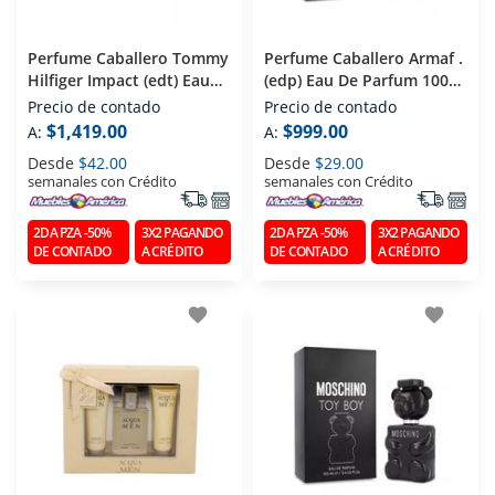
Perfume Caballero Tommy
Perfume Caballero Armaf .
Hilfiger Impact (edt) Eau
(edp) Eau De Parfum 100
De Toilette 100 Ml
Ml
Precio de contado
Precio de contado
$1,419.00
$999.00
A:
A:
Desde
$42.00
Desde
$29.00
semanales con Crédito
semanales con Crédito
2DA PZA -50%
3X2 PAGANDO
2DA PZA -50%
3X2 PAGANDO
DE CONTADO
A CRÉDITO
DE CONTADO
A CRÉDITO
favorite
favorite