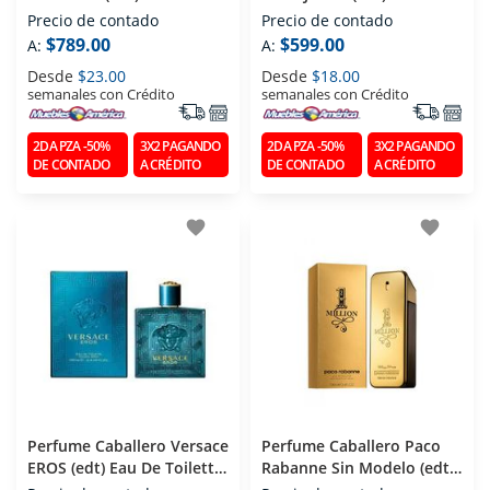
Toilette 100 Ml
Toilette 75 Ml
Precio de contado
Precio de contado
$789.00
$599.00
A:
A:
Desde
$23.00
Desde
$18.00
semanales con Crédito
semanales con Crédito
2DA PZA -50%
3X2 PAGANDO
2DA PZA -50%
3X2 PAGANDO
DE CONTADO
A CRÉDITO
DE CONTADO
A CRÉDITO
favorite
favorite
Perfume Caballero Versace
Perfume Caballero Paco
EROS (edt) Eau De Toilette
Rabanne Sin Modelo (edt)
100 Ml
Eau De Toilette 100 Ml