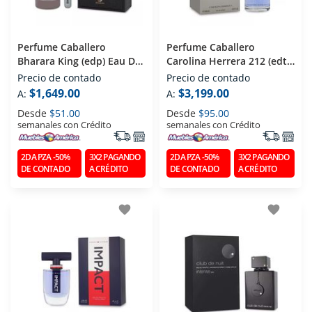
Perfume Caballero
Perfume Caballero
Bharara King (edp) Eau De
Carolina Herrera 212 (edt)
Parfum 100 Ml
Eau De Toilette 200 Ml
Precio de contado
Precio de contado
$1,649.00
$3,199.00
A:
A:
Desde
$51.00
Desde
$95.00
semanales con Crédito
semanales con Crédito
2DA PZA -50%
3X2 PAGANDO
2DA PZA -50%
3X2 PAGANDO
DE CONTADO
A CRÉDITO
DE CONTADO
A CRÉDITO
favorite
favorite