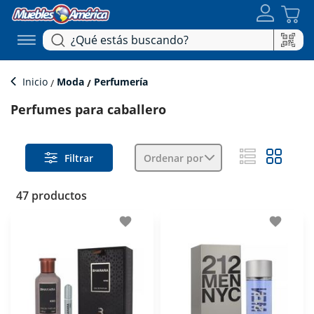
Inicio
Moda
Perfumería
Perfumes para caballero
Filtrar
Ordenar por
47 productos
favorite
favorite