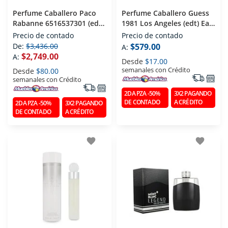
Perfume Caballero Paco
Perfume Caballero Guess
Rabanne 6516537301 (edt)
1981 Los Angeles (edt) Eau
Eau De Toilette 200 Ml
De Toilette 100 Ml
Precio de contado
Precio de contado
De:
$3,436.00
$579.00
A:
$2,749.00
A:
Desde
$17.00
semanales con Crédito
Desde
$80.00
semanales con Crédito
2DA PZA -50%
3X2 PAGANDO
DE CONTADO
A CRÉDITO
2DA PZA -50%
3X2 PAGANDO
DE CONTADO
A CRÉDITO
favorite
favorite