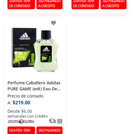
2DA PZA -50%
3X2 PAGANDO
2DA PZA -50%
3X2 PAGANDO
DE CONTADO
A CRÉDITO
DE CONTADO
A CRÉDITO
favorite
Perfume Caballero Adidas
PURE GAME (edt) Eau De
Toilette 100 Ml
Precio de contado
$219.00
A:
Desde
$6.00
semanales con Crédito
2DA PZA -50%
3X2 PAGANDO