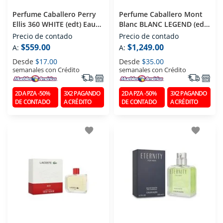
Perfume Caballero Perry
Perfume Caballero Mont
Ellis 360 WHITE (edt) Eau
Blanc BLANC LEGEND (edt)
De Toilette 100 Ml
Eau De Toilette 100 Ml
Precio de contado
Precio de contado
$559.00
$1,249.00
A:
A:
Desde
$17.00
Desde
$35.00
semanales con Crédito
semanales con Crédito
2DA PZA -50%
3X2 PAGANDO
2DA PZA -50%
3X2 PAGANDO
DE CONTADO
A CRÉDITO
DE CONTADO
A CRÉDITO
favorite
favorite