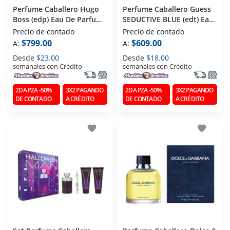
Perfume Caballero Hugo
Perfume Caballero Guess
Boss (edp) Eau De Parfum
SEDUCTIVE BLUE (edt) Eau
75 Ml
De Toilette 100 Ml
Precio de contado
Precio de contado
$799.00
$609.00
A:
A:
Desde
$23.00
Desde
$18.00
semanales con Crédito
semanales con Crédito
2DA PZA -50%
3X2 PAGANDO
2DA PZA -50%
3X2 PAGANDO
DE CONTADO
A CRÉDITO
DE CONTADO
A CRÉDITO
favorite
favorite