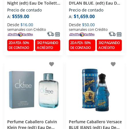
Night (edt) Eau De Toilette
DYLAN BLUE. (edt) Eau De
100 Ml
Toilette 100 Ml
Precio de contado
Precio de contado
$559.00
$1,659.00
A:
A:
Desde
$16.00
Desde
$50.00
semanales con Crédito
semanales con Crédito
2DA PZA -50%
3X2 PAGANDO
2DA PZA -50%
3X2 PAGANDO
DE CONTADO
A CRÉDITO
DE CONTADO
A CRÉDITO
favorite
favorite
Perfume Caballero Calvin
Perfume Caballero Versace
Klein Free (edt) Eau De
BLUE JEANS (edt) Eau De