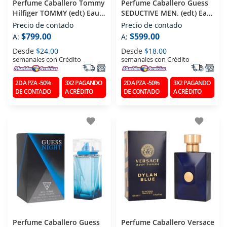
Perfume Caballero Tommy
Perfume Caballero Guess
Hilfiger TOMMY (edt) Eau
SEDUCTIVE MEN. (edt) Eau
De Toilette 100 Ml
De Toilette 100 Ml
Precio de contado
Precio de contado
$799.00
$599.00
A:
A:
Desde
$24.00
Desde
$18.00
semanales con Crédito
semanales con Crédito
2DA PZA -50%
3X2 PAGANDO
2DA PZA -50%
3X2 PAGANDO
DE CONTADO
A CRÉDITO
DE CONTADO
A CRÉDITO
favorite
favorite
Perfume Caballero Guess
Perfume Caballero Versace