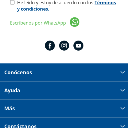
He leído y estoy de acuerdo con los
Términos
y condiciones.
Escríbenos por WhatsApp
Conócenos
Domicilio del corporativo:
Ayuda
Av 18 de marzo # 309. Colonia la Nogalera.
Código postal 44470 Guadalajara, Jalisco, México
Cómo comprar
Más
Tiendas
Credilana
Facturación electrónica
Aviso de privacidad
Centro de ayuda
Contáctanos