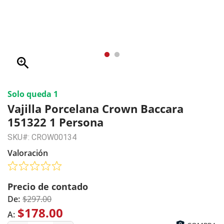
zoom_in
Solo queda 1
Vajilla Porcelana Crown Baccara
151322 1 Persona
SKU#: CROW00134
Valoración
Precio de contado
De:
$297.00
$178.00
A: