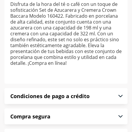
Disfruta de la hora del té o café con un toque de
sofisticación Set de Azucarera y Cremera Crown
Baccara Modelo 160422. Fabricado en porcelana
de alta calidad, este conjunto cuenta con una
azucarera con una capacidad de 198 ml y una
cremera con una capacidad de 322 ml. Con un
diseño refinado, este set no solo es práctico sino
también estéticamente agradable. Eleva la
presentación de tus bebidas con este conjunto de
porcelana que combina estilo y utilidad en cada
detalle. ¡Compra en línea!
Condiciones de pago a crédito
Precio calculado a 52 semanas abonando
Compra segura
puntualmente. Al finalizar tu compra generas el
2% en monedero electrónico.
En Muebles América te informamos que tu