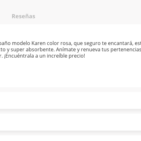
Reseñas
o baño modelo Karen color rosa, que seguro te encantará, e
acto y super absorbente. Anímate y renueva tus pertenencias
. ¡Encuéntrala a un increíble precio!
ndo puntualmente. Al finalizar tu compra generas el 2% en
forme a norma de Muebles América.
 tu compra es segura de principio a fin.