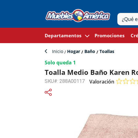
Departamentos
Promociones
Cré
Inicio
Hogar
Baño
Toallas
Solo queda 1
Toalla Medio Baño Karen R
SKU#: 288A00117
Valoración