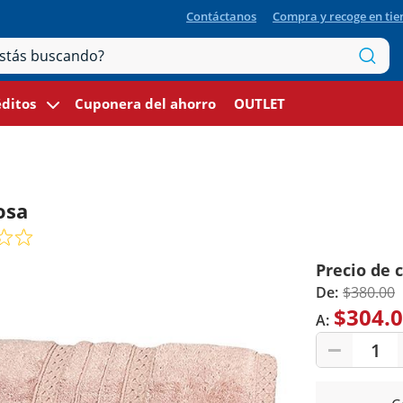
Contáctanos
Compra y recoge en ti
ditos
Cuponera del ahorro
OUTLET
osa
Precio de 
De:
$380.00
$304.
A:
1