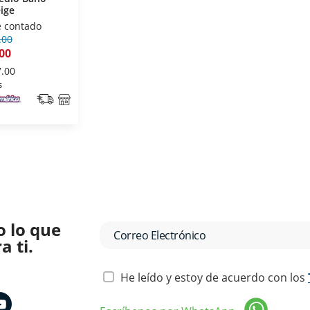
ige
e contado
.00
00
7.00
s
o lo que
 ti.
He leído y estoy de acuerdo con los