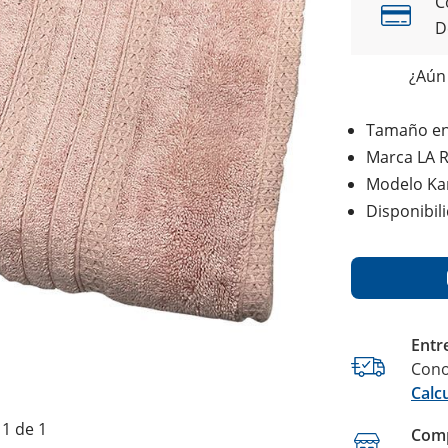
C
D
¿Aún 
Tamaño e
Marca LA 
Modelo Ka
Disponibil
Entr
Cono
Calc
1 de 1
Comp