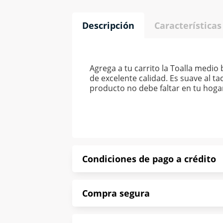
Descripción
Características
Agrega a tu carrito la Toalla medi
de excelente calidad. Es suave al t
producto no debe faltar en tu hogar
Condiciones de pago a crédito
Precio calculado a 52 semanas abona
Compra segura
*Sujeto a aprobación de crédito con
En Muebles América te informamos que