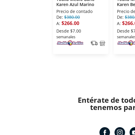
Karen Azul Marino
Karen Be
Precio de contado
Precio d
De:
$380.00
De:
$380
$266.00
$266.
A:
A:
Desde
$7.00
Desde
$
semanales
semanale
Entérate de tod
tenemos para