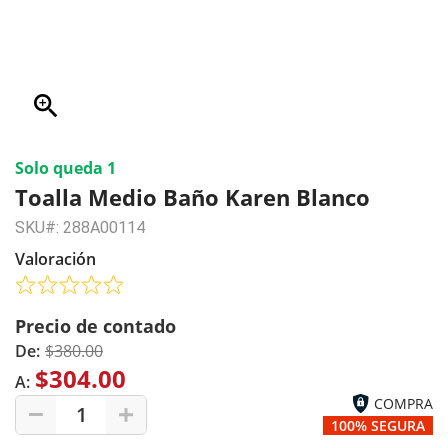
zoom_in
Solo queda 1
Toalla Medio Baño Karen Blanco
SKU#: 288A00114
Valoración
Precio de contado
De:
$380.00
$304.00
A:
COMPRA
1
100% SEGURA