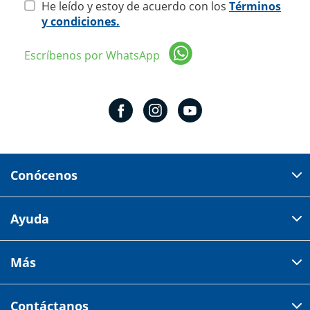
He leído y estoy de acuerdo con los
Términos
y condiciones.
Escríbenos por WhatsApp
Conócenos
Domicilio del corporativo:
Ayuda
Av 18 de marzo # 309. Colonia la Nogalera.
Código postal 44470 Guadalajara, Jalisco, México
Cómo comprar
Más
Tiendas
Credilana
Facturación electrónica
Aviso de privacidad
Centro de ayuda
Contáctanos