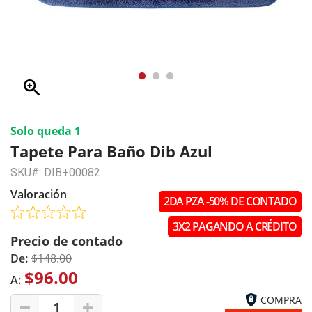
zoom_in
Solo queda 1
Tapete Para Baño Dib Azul
SKU#: DIB+00082
Valoración
2DA PZA -50% DE CONTADO
3X2 PAGANDO A CRÉDITO
Precio de contado
De:
$148.00
$96.00
A:
COMPRA
1