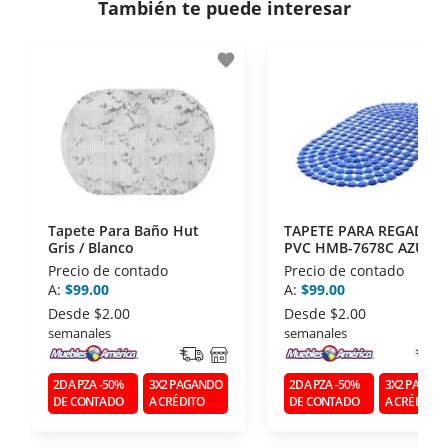
También te puede interesar
- Certificados de seguridad SSL y Encriptación 3D.
- Sello de confianza correspondiente,
favorite
disposiciones legales y Códigos de Ética de la
Asociación Mexicana de Internet (AIMX).
- Nos encontramos en la lista de socios Activos de
la Asociación de Internet.MX.
Tapete Para Baño Hut
TAPETE PARA REGADERA
Gris / Blanco
PVC HMB-7678C AZUL
Precio de contado
Precio de contado
A:
$99.00
A:
$99.00
Desde
$2.00
Desde
$2.00
semanales
semanales
2DA PZA -50%
3X2 PAGANDO
2DA PZA -50%
3X2 PAGAN
DE CONTADO
A CRÉDITO
DE CONTADO
A CRÉDITO