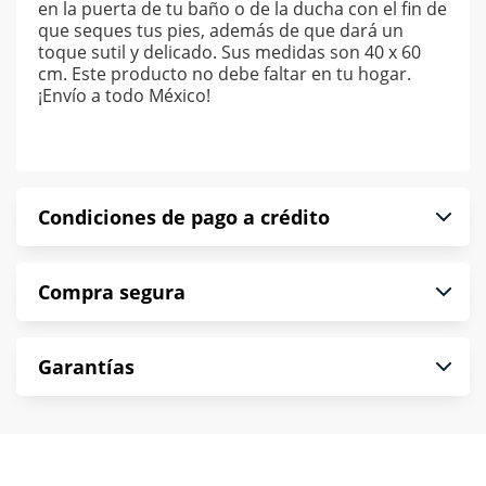
en la puerta de tu baño o de la ducha con el fin de
que seques tus pies, además de que dará un
toque sutil y delicado. Sus medidas son 40 x 60
cm. Este producto no debe faltar en tu hogar.
¡Envío a todo México!
Condiciones de pago a crédito
Precio calculado a 52 semanas abonando
Compra segura
puntualmente. Al finalizar tu compra generas el
2% en monedero electrónico.
En Muebles América te informamos que tu
*Sujeto a aprobación de crédito conforme a
Garantías
compra es segura de principio a fin.
norma de Muebles América.
Protegemos la seguridad de información y
En Muebles América nos interesa tu satisfacción.
comunicación de nuestros clientes.
Si necesitas mayor detalle de tu garantía,
consulta los términos y condiciones
aquí
.
Contamos con: